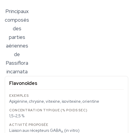
Principaux
composés
des
parties
aériennes
de
Passiflora
incarnata
Flavonoïdes
Apigénine, chrysine, vitexine, isovitexine, orientine
1,5–2,5 %
Liaison aux récepteurs GABA
(in vitro)
A