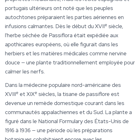
portugais ultérieurs ont noté que les peuples
autochtones préparaient les parties aériennes en
e
infusions calmantes. Dès le début du XVII
siècle,
l'herbe séchée de
Passiflora
était expédiée aux
apothicaires européens, où elle figurait dans les
herbiers et les matières médicales comme nervine
douce — une plante traditionnellement employée pour
calmer les nerfs.
Dans la médecine populaire nord-américaine des
e
e
XVIII
et XIX
siècles, la tisane de
passiflore
est
devenue un remède domestique courant dans les
communautés appalachiennes et du Sud. La plante a
figuré dans le
National Formulary
des États-Unis de
1916 à 1936 — une période où les préparations
botaniques cohabitaient encore avec les