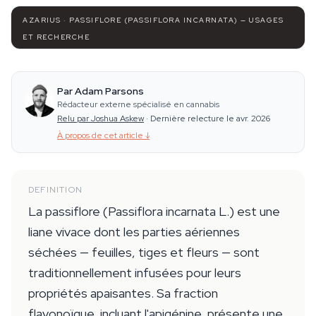
AZARIUS · PASSIFLORE (PASSIFLORA INCARNATA) — USAGES
ET RECHERCHE
Par Adam Parsons
Rédacteur externe spécialisé en cannabis
Relu par Joshua Askew
·
Dernière relecture le avr. 2026
À propos de cet article
↓
DEFINITION
La passiflore (Passiflora incarnata L.) est une
liane vivace dont les parties aériennes
séchées — feuilles, tiges et fleurs — sont
traditionnellement infusées pour leurs
propriétés apaisantes. Sa fraction
flavonoïque, incluant l'apigénine, présente une