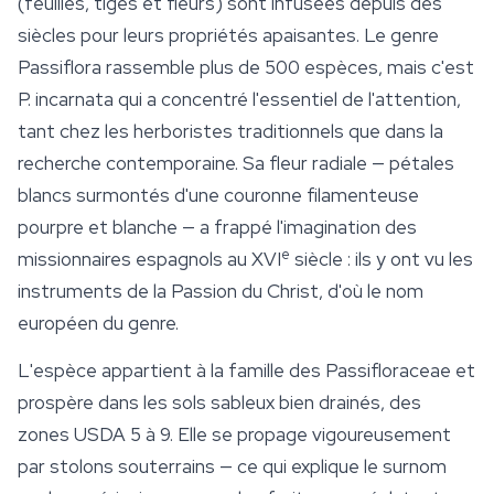
(feuilles, tiges et fleurs) sont infusées depuis des
siècles pour leurs propriétés apaisantes. Le genre
Passiflora
rassemble plus de 500 espèces, mais c'est
P. incarnata
qui a concentré l'essentiel de l'attention,
tant chez les herboristes traditionnels que dans la
recherche contemporaine. Sa fleur radiale — pétales
blancs surmontés d'une couronne filamenteuse
pourpre et blanche — a frappé l'imagination des
e
missionnaires espagnols au XVI
siècle : ils y ont vu les
instruments de la Passion du Christ, d'où le nom
européen du genre.
L'espèce appartient à la famille des Passifloraceae et
prospère dans les sols sableux bien drainés, des
zones USDA 5 à 9. Elle se propage vigoureusement
par stolons souterrains — ce qui explique le surnom