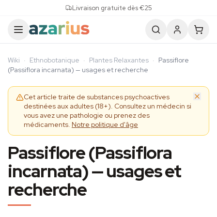
Skip to content
Livraison gratuite dès €25
Wiki
·
Ethnobotanique
·
Plantes Relaxantes
·
Passiflore
(Passiflora incarnata) — usages et recherche
Cet article traite de substances psychoactives
destinées aux adultes (18+). Consultez un médecin si
vous avez une pathologie ou prenez des
médicaments.
Notre politique d'âge
Passiflore (Passiflora
incarnata) — usages et
recherche