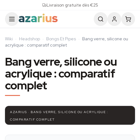
Skip to content
Livraison gratuite dès €25
Wiki
·
Headshop
·
Bongs Et Pipes
·
Bang verre, silicone ou
acrylique : comparatif complet
Bang verre, silicone ou
acrylique : comparatif
complet
AZARIUS · BANG VERRE, SILICONE OU ACRYLIQUE :
COMPARATIF COMPLET