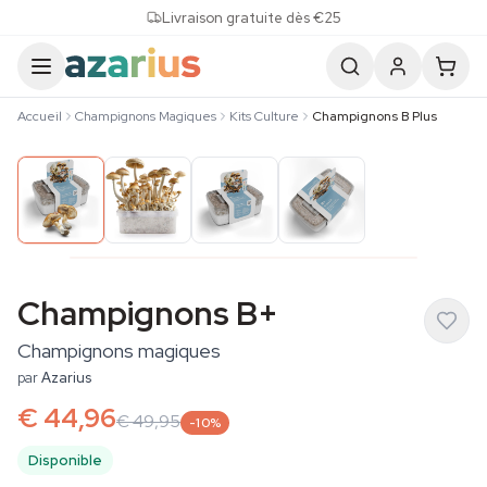
Skip to content
Livraison gratuite dès €25
Accueil
Champignons Magiques
Kits Culture
Champignons B Plus
Champignons B+
Champignons magiques
par
Azarius
€ 44,96
€ 49,95
-10%
Disponible