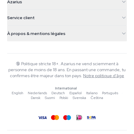
Azarius
Galvaniweg 11
5482 TN Schijndel
Graines de cannabis
Service client
Nederland
Champignons magiques
Infos livraison
support@azarius.com
Smokeshop
À propos & mentions légales
+31(0)204897914
Politique de retour
Smartshop
À propos d'Azarius
Garantie qualité
Herbshop
Wiki
Nous contacter
Growshop
Blog
🔞
Politique stricte 18+. Azarius ne vend sciemment à
FAQ
personne de moins de 18 ans. En passant une commande, tu
Musique
Politique de confidentialité
confirmes être majeur dans ton pays.
Notre politique d'âge
Rédacteurs
International
Normes éditoriales
English
·
Nederlands
·
Deutsch
·
Español
·
Italiano
·
Português
·
Dansk
·
Suomi
·
Polski
·
Svenska
·
Čeština
Outils & Calculateurs
Promotions
Plan du site