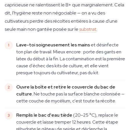
capricieuse ne ralentissent le B+ que marginalement. Cela
dit, l'hygiène reste non négociable — on a vu des
cultivateurs perdre des récoltes entières à cause d'une
seule main non gantée posée sur le
substrat
.
Lave-toi soigneusement les mains
et désinfecte
ton plan de travail. Mieux encore : porte des gants en
latex du début à la fin. La contamination est la première
cause d'échec des kits de culture, et elle vient
presque toujours du cultivateur, pas du kit.
Ouvre la boîte et retire le couvercle du bac de
culture.
Ne touche pas la surface blanche colonisée —
cette couche de mycélium, c'est toute ta récolte.
Remplis le bac d'eau tiède
(20–25 °C), replace le
couvercle et laisse tremper 12 heures. Cette étape
réhydrate le gâteau de seigle et déclenche la