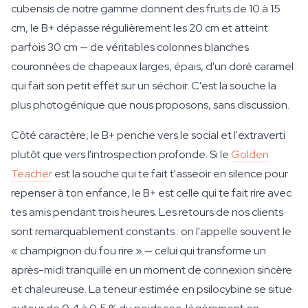
cubensis de notre gamme donnent des fruits de 10 à 15
cm, le B+ dépasse régulièrement les 20 cm et atteint
parfois 30 cm — de véritables colonnes blanches
couronnées de chapeaux larges, épais, d'un doré caramel
qui fait son petit effet sur un séchoir. C'est la souche la
plus photogénique que nous proposons, sans discussion.
Côté caractère, le B+ penche vers le social et l'extraverti
plutôt que vers l'introspection profonde. Si le
Golden
Teacher
est la souche qui te fait t'asseoir en silence pour
repenser à ton enfance, le B+ est celle qui te fait rire avec
tes amis pendant trois heures. Les retours de nos clients
sont remarquablement constants : on l'appelle souvent le
« champignon du fou rire » — celui qui transforme un
après-midi tranquille en un moment de connexion sincère
et chaleureuse. La teneur estimée en psilocybine se situe