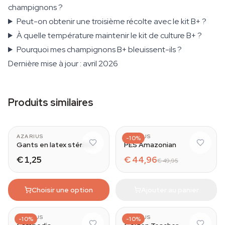
champignons ?
Peut-on obtenir une troisième récolte avec le kit B+ ?
À quelle température maintenir le kit de culture B+ ?
Pourquoi mes champignons B+ bleuissent-ils ?
Dernière mise à jour : avril 2026
Produits similaires
AZARIUS
AZARIUS
-10%
Gants en latex stériles
PES Amazonian
€ 1,25
€ 44,96
€ 49,95
Choisir une option
Ajouter au panier
AZARIUS
AZARIUS
-10%
-10%