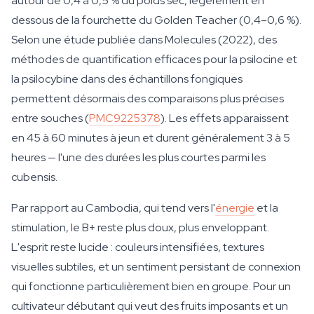
autour de 0,4 à 0,5 % du poids sec, légèrement en
dessous de la fourchette du Golden Teacher (0,4–0,6 %).
Selon une étude publiée dans Molecules (2022), des
méthodes de quantification efficaces pour la psilocine et
la psilocybine dans des échantillons fongiques
permettent désormais des comparaisons plus précises
entre souches (
PMC9225378
). Les effets apparaissent
en 45 à 60 minutes à jeun et durent généralement 3 à 5
heures — l'une des durées les plus courtes parmi les
cubensis.
Par rapport au Cambodia, qui tend vers l'
énergie
et la
stimulation, le B+ reste plus doux, plus enveloppant.
L'esprit reste lucide : couleurs intensifiées, textures
visuelles subtiles, et un sentiment persistant de connexion
qui fonctionne particulièrement bien en groupe. Pour un
cultivateur débutant qui veut des fruits imposants et un