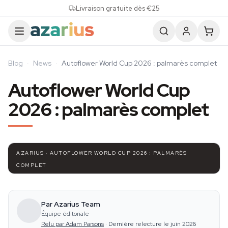
Skip to content
Livraison gratuite dès €25
Blog
·
News
·
Autoflower World Cup 2026 : palmarès complet
Autoflower World Cup
2026 : palmarès complet
AZARIUS · AUTOFLOWER WORLD CUP 2026 : PALMARÈS
COMPLET
Par Azarius Team
Équipe éditoriale
Relu par Adam Parsons
·
Dernière relecture le juin 2026