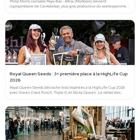
Philip Morris cannabis Pays-Bas : Altria (Marlboro) devient
copropriétaire de CanAdelaar, plus gros producteur du wietexperiment
néerlandais.
Royal Queen Seeds : 3× première place à la HighLife Cup
2026
Royal Queen Seeds décroche trois trophées à la HighLife Cup 2026
avec Green Crack Punch, Triple G et Sticky Queen. Le détail des
variétés à acheter.