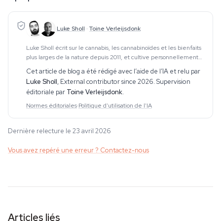
Luke Sholl
·
Toine Verleijsdonk
Luke Sholl écrit sur le cannabis, les cannabinoïdes et les bienfaits
plus larges de la nature depuis 2011, et cultive personnellement
du cannabis dans des tentes de culture domestiques depuis plus
Cet article de blog a été rédigé avec l’aide de l’IA et relu par
d'une décennie. Cette e
Luke Sholl
,
External contributor since 2026
. Supervision
éditoriale par
Toine Verleijsdonk
.
Normes éditoriales
·
Politique d'utilisation de l'IA
Dernière relecture le 23 avril 2026
Vous avez repéré une erreur ? Contactez-nous
Articles liés