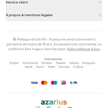
Service client
Nederland
Champignons magiques
Infos livraison
support@azarius.com
Smokeshop
À propos & mentions légales
+31(0)204897914
Politique de retour
Smartshop
À propos d'Azarius
Garantie qualité
Herbshop
Wiki
Nous contacter
Growshop
Blog
🔞
Politique stricte 18+. Azarius ne vend sciemment à
FAQ
personne de moins de 18 ans. En passant une commande, tu
Musique
Politique de confidentialité
confirmes être majeur dans ton pays.
Notre politique d'âge
Rédacteurs
International
Normes éditoriales
English
·
Nederlands
·
Deutsch
·
Español
·
Italiano
·
Português
·
Dansk
·
Suomi
·
Polski
·
Svenska
·
Čeština
Outils & Calculateurs
Promotions
Plan du site