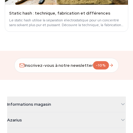
Static hash : technique, fabrication et différences
Le static hash utilise la séparation électrostatique pour un concentré
sans solvant plus pur et puissant. Découvre la technique, la fabrication
et où…
Inscrivez-vous à notre newsletter
-10%
Informations magasin
Azarius
Azarius
Galvaniweg 11
5482 TN Schijndel
Graines de cannabis