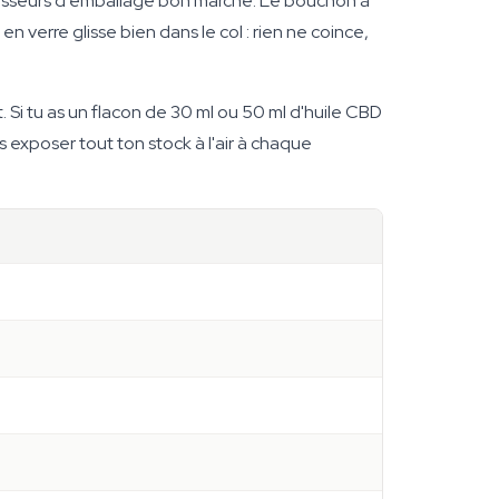
urnisseurs d'emballage bon marché. Le bouchon à
 verre glisse bien dans le col : rien ne coince,
t. Si tu as un flacon de 30 ml ou 50 ml d'huile CBD
s exposer tout ton stock à l'air à chaque