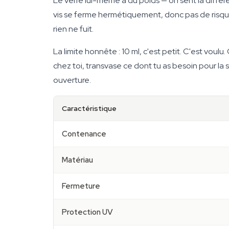
Le verre lui-même a du poids — on sent la différ
vis se ferme hermétiquement, donc pas de risque d
rien ne fuit.
La limite honnête : 10 ml, c'est petit. C'est voul
chez toi, transvase ce dont tu as besoin pour la 
ouverture.
Caractéristique
Contenance
Matériau
Fermeture
Protection UV