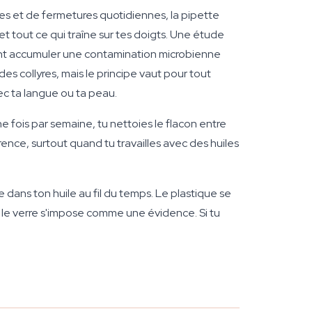
es et de fermetures quotidiennes, la pipette
et tout ce qui traîne sur tes doigts. Une étude
nt accumuler une contamination microbienne
 des collyres, mais le principe vaut pour tout
ec ta langue ou ta peau.
ne fois par semaine, tu nettoies le flacon entre
rence, surtout quand tu travailles avec des huiles
dans ton huile au fil du temps. Le plastique se
, le verre s'impose comme une évidence. Si tu
.