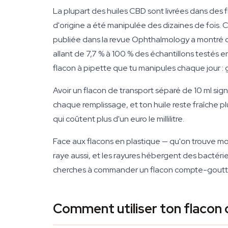
La plupart des huiles CBD sont livrées dans des
d'origine a été manipulée des dizaines de fois. Ch
publiée dans la revue Ophthalmology a montré
allant de 7,7 % à 100 % des échantillons testés en 
flacon à pipette que tu manipules chaque jour :
Avoir un flacon de transport séparé de 10 ml signi
chaque remplissage, et ton huile reste fraîche pl
qui coûtent plus d'un euro le millilitre.
Face aux flacons en plastique — qu'on trouve moi
raye aussi, et les rayures hébergent des bactéri
cherches à commander un flacon compte-goutt
Comment utiliser ton flacon