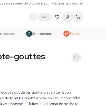
des de graines de plus de €25
Emballage discret
Plus
rowshop
Smokeshop
Soldes
pte-gouttes
 et dose goutte par goutte grâce à ce flacon
é de 10 ml. La pipette à poire en caoutchouc offre
à vis empêche les fuites, et le format de poche te