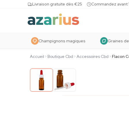
Skip to content
Livraison gratuite dès €25
Commandez avant 10
Champignons magiques
Graines de
Accueil
Boutique Cbd
Accessoires Cbd
Flacon 