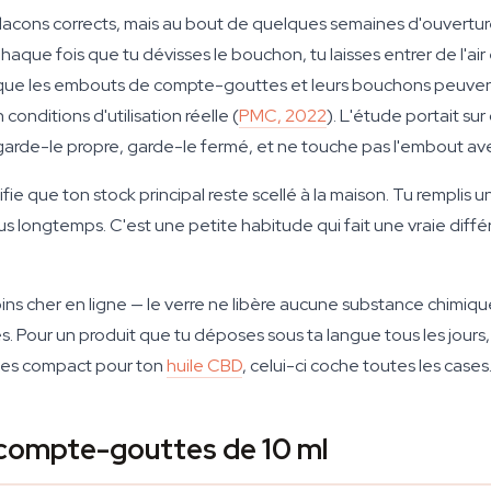
 flacons corrects, mais au bout de quelques semaines d'ouvertur
aque fois que tu dévisses le bouchon, tu laisses entrer de l'air 
 que les embouts de compte-gouttes et leurs bouchons peuve
conditions d'utilisation réelle (
PMC, 2022
). L'étude portait sur
 garde-le propre, garde-le fermé, et ne touche pas l'embout av
fie que ton stock principal reste scellé à la maison. Tu remplis u
us longtemps. C'est une petite habitude qui fait une vraie diffé
ns cher en ligne — le verre ne libère aucune substance chimique 
es. Pour un produit que tu déposes sous ta langue tous les jours
es compact pour ton
huile CBD
, celui-ci coche toutes les cases
 compte-gouttes de 10 ml