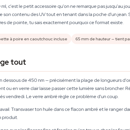
l, c'est le petit accessoire qu'on ne remarque pas jusqu'au jou
ge son contenu des UV tout en tenant dans la poche d'un jean. 
res de pointe, tu sais exactement pourquoi ce format existe.
pette à poire en caoutchouc incluse
65 mm de hauteur — tient pa
nge tout
 en dessous de 450 nm — précisément la plage de longueurs d'on
nt ou en verre clair laisse passer cette lumière sans broncher. 
étés vendredi. Le verre ambré règle ce problème d'un coup.
avail. Transvaser ton huile dans ce flacon ambré et le ranger dan
 produit.