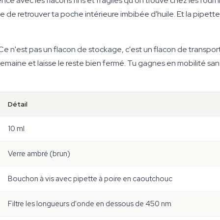
ence avec les flacons fins et fragiles qu'on trouve chez les fo
e retrouver ta poche intérieure imbibée d'huile. Et la pipette en
u. Ce n'est pas un flacon de stockage, c'est un flacon de transpor
semaine et laisse le reste bien fermé. Tu gagnes en mobilité san
Détail
10 ml
Verre ambré (brun)
Bouchon à vis avec pipette à poire en caoutchouc
Filtre les longueurs d'onde en dessous de 450 nm