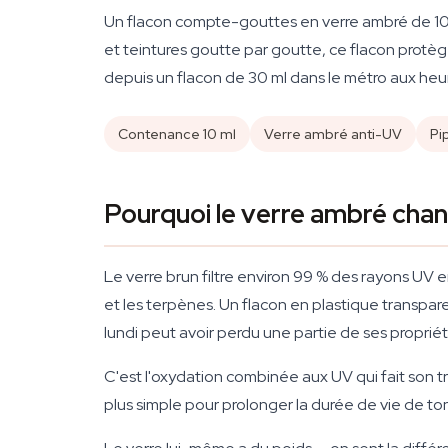
Un flacon compte-gouttes en verre ambré de 10 m
et teintures goutte par goutte, ce flacon protè
depuis un flacon de 30 ml dans le métro aux heu
Contenance 10 ml
Verre ambré anti-UV
Pi
Pourquoi le verre ambré cha
Le verre brun filtre environ 99 % des rayons UV
et les terpènes. Un flacon en plastique transpare
lundi peut avoir perdu une partie de ses propri
C'est l'oxydation combinée aux UV qui fait son tr
plus simple pour prolonger la durée de vie de ton