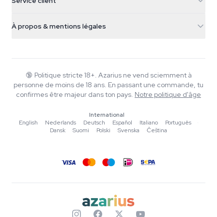
Service client
Nederland
Champignons magiques
Infos livraison
support@azarius.com
Smokeshop
À propos & mentions légales
+31(0)204897914
Politique de retour
Smartshop
À propos d'Azarius
Garantie qualité
Herbshop
Wiki
Nous contacter
Growshop
Blog
🔞
Politique stricte 18+. Azarius ne vend sciemment à
FAQ
personne de moins de 18 ans. En passant une commande, tu
Musique
Politique de confidentialité
confirmes être majeur dans ton pays.
Notre politique d'âge
Rédacteurs
International
Normes éditoriales
English
·
Nederlands
·
Deutsch
·
Español
·
Italiano
·
Português
·
Dansk
·
Suomi
·
Polski
·
Svenska
·
Čeština
Outils & Calculateurs
Promotions
Plan du site