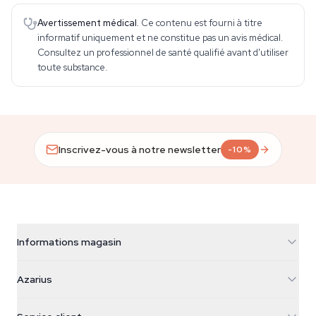
Avertissement médical.
Ce contenu est fourni à titre
informatif uniquement et ne constitue pas un avis médical.
Consultez un professionnel de santé qualifié avant d'utiliser
toute substance.
Inscrivez-vous à notre newsletter
-10%
Informations magasin
Azarius
Azarius
Galvaniweg 11
5482 TN Schijndel
Graines de cannabis