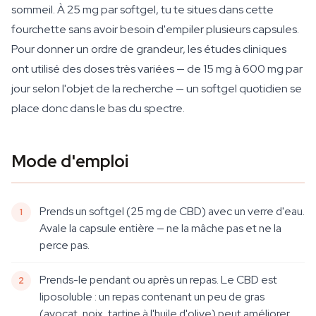
sommeil. À 25 mg par softgel, tu te situes dans cette
fourchette sans avoir besoin d'empiler plusieurs capsules.
Pour donner un ordre de grandeur, les études cliniques
ont utilisé des doses très variées — de 15 mg à 600 mg par
jour selon l'objet de la recherche — un softgel quotidien se
place donc dans le bas du spectre.
Mode d'emploi
Prends un softgel (25 mg de CBD) avec un verre d'eau.
Avale la capsule entière — ne la mâche pas et ne la
perce pas.
Prends-le pendant ou après un repas. Le CBD est
liposoluble : un repas contenant un peu de gras
(avocat, noix, tartine à l'huile d'olive) peut améliorer