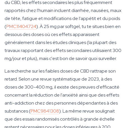
du CBD, les effets secondaires les plus fréquemment
rapportés chez l'humain incluent diarrhée, nausées, maux
de tête, fatigue et modifications de l'appétit et du poids
(
PMC11404724
). À 25 mg par softgel, tu te situes bien en
dessous des doses où ces effets apparaissent
généralement dans les études cliniques (la plupart des
travaux rapportant des effets secondaires utilisaient 300
mg/jour et plus), mais c'est bon de savoir quoi surveiller.
La recherche sur les faibles doses de CBD rattrape son
retard. Selon une revue systématique de 2023, à des
doses de 300-400 mg, il existe des preuves d'efficacité
concernant la réduction de l'anxiété ainsi que des effets
anti-addiction chez des personnes dépendantes à des
substances (
PMC9841308
). La même revue soulignait
que des essais randomisés contrôlés à grande échelle
restent nécessaires pour les doses inférieures à 200