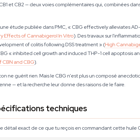
urs CB1 et CB2 — deux voies complémentaires qui, combinées dan
n une étude publiée dans
PMC
, « CBG effectively alleviates AD
y Effects of Cannabigerol In Vitro
). Des travaux sur l'inflammat
elopment of colitis following DSS treatment » (
High Cannabige
 « inhibited cell growth and induced THP-1 cell apoptosis and 
 of CBN and CBG
).
acon ne guérit rien. Mais le CBG n'est plus un composé anecdoti
dienne — et la recherche leur donne des raisons de le faire.
spécifications techniques
 le détail exact de ce que tu reçois en commandant cette huile