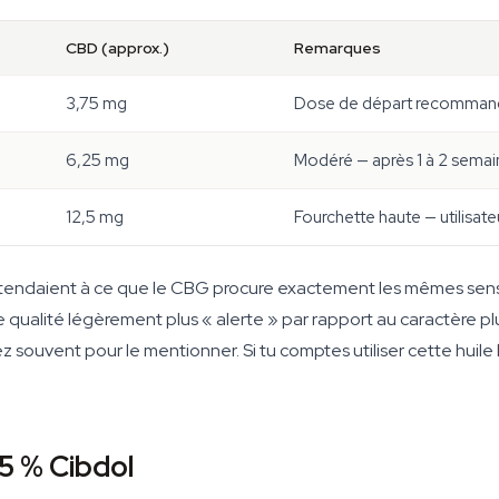
CBD (approx.)
Remarques
3,75 mg
Dose de départ recommand
6,25 mg
Modéré — après 1 à 2 semai
12,5 mg
Fourchette haute — utilisat
s'attendaient à ce que le CBG procure exactement les mêmes sensa
qualité légèrement plus « alerte » par rapport au caractère p
z souvent pour le mentionner. Si tu comptes utiliser cette hui
 5 % Cibdol