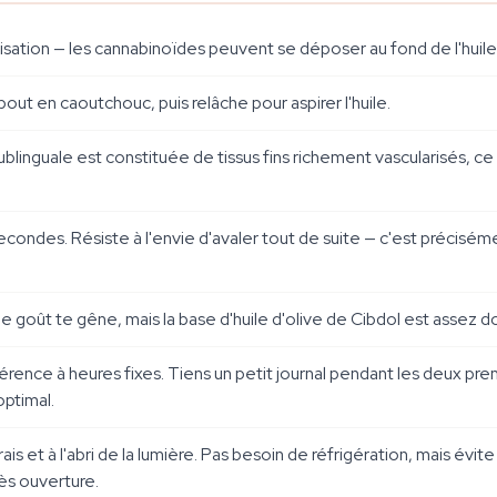
isation — les cannabinoïdes peuvent se déposer au fond de l'huil
out en caoutchouc, puis relâche pour aspirer l'huile.
linguale est constituée de tissus fins richement vascularisés, ce
econdes. Résiste à l'envie d'avaler tout de suite — c'est préciséme
 le goût te gêne, mais la base d'huile d'olive de Cibdol est assez d
 préférence à heures fixes. Tiens un petit journal pendant les deux
optimal.
s et à l'abri de la lumière. Pas besoin de réfrigération, mais évite 
ès ouverture.