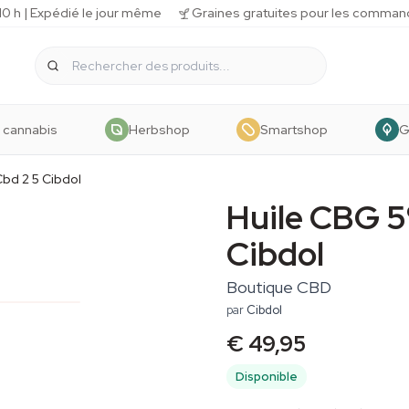
 h | Expédié le jour même
Graines gratuites pour les comman
 cannabis
Herbshop
Smartshop
G
Cbd 2 5 Cibdol
Huile CBG 
Cibdol
Boutique CBD
par
Cibdol
€ 49,95
Disponible