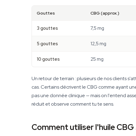
Gouttes
CBG (approx.)
3 gouttes
7,5 mg
5 gouttes
12,5 mg
10 gouttes
25 mg
Un retour de terrain : plusieurs de nos clients 
cas. Certains décrivent le CBG comme ayant une 
pas une donnée clinique — mais on l'entend asse
réduit et observe comment tu te sens.
Comment utiliser l'huile CBG