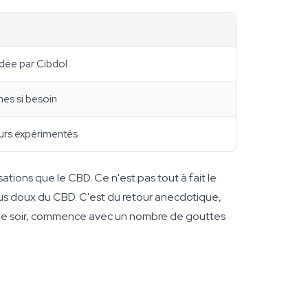
ée par Cibdol
nes si besoin
eurs expérimentés
tions que le CBD. Ce n'est pas tout à fait le
lus doux du CBD. C'est du retour anecdotique,
le le soir, commence avec un nombre de gouttes