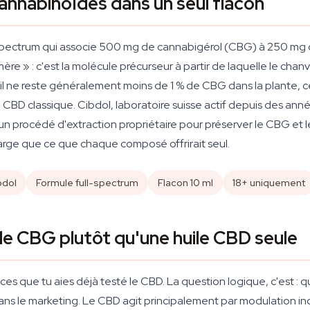
cannabinoïdes dans un seul flacon
-spectrum qui associe 500 mg de cannabigérol (CBG) à 250 mg d
» : c'est la molécule précurseur à partir de laquelle le chanv
il ne reste généralement moins de 1 % de CBG dans la plante, 
 CBD classique. Cibdol, laboratoire suisse actif depuis des an
un procédé d'extraction propriétaire pour préserver le CBG et l
 large que ce que chaque composé offrirait seul.
bdol
Formule full-spectrum
Flacon 10 ml
18+ uniquement
e CBG plutôt qu'une huile CBD seule
ances que tu aies déjà testé le CBD. La question logique, c'est 
ans le marketing. Le CBD agit principalement par modulation 