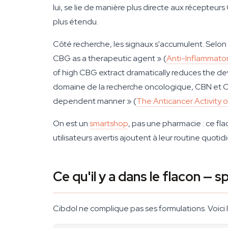
lui, se lie de manière plus directe aux récepte
plus étendu.
Côté recherche, les signaux s'accumulent. Selo
CBG as a therapeutic agent » (
Anti-Inflammator
of high CBG extract dramatically reduces the dev
domaine de la recherche oncologique, CBN et CBG
dependent manner » (
The Anticancer Activity
On est un
smartshop
, pas une pharmacie : ce fl
utilisateurs avertis ajoutent à leur routine quoti
Ce qu'il y a dans le flacon — 
Cibdol ne complique pas ses formulations. Voici