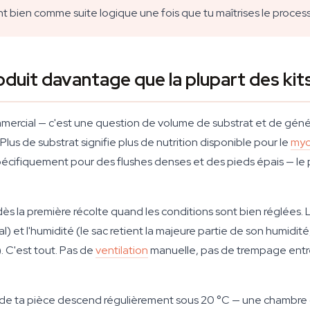
 bien comme suite logique une fois que tu maîtrises le process
duit davantage que la plupart des kit
mercial — c'est une question de volume de substrat et de génét
Plus de substrat signifie plus de nutrition disponible pour le
myc
ifiquement pour des flushes denses et des pieds épais — le poi
ès la première récolte quand les conditions sont bien réglées. 
l) et l'humidité (le sac retient la majeure partie de son humidité
). C'est tout. Pas de
ventilation
manuelle, pas de trempage entre 
e de ta pièce descend régulièrement sous 20 °C — une chambre 