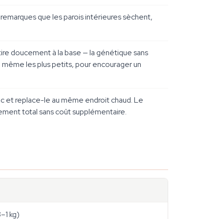
 remarques que les parois intérieures sèchent,
tire doucement à la base — la génétique sans
up, même les plus petits, pour encourager un
sac et replace-le au même endroit chaud. Le
ement total sans coût supplémentaire.
8–1 kg)