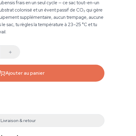
bensis frais en un seul cycle — ce sac tout-en-un
ubstrat colonisé et un évent passif de CO₂ qui gère
 équipement supplémentaire, aucun trempage, aucune
 le sac, tu règles la température à 23–25 °C et tu
ail.
Ajouter au panier
Livraison & retour