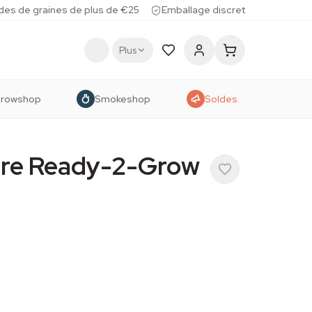
des de graines de plus de €25
Emballage discret
Plus
rowshop
Smokeshop
Soldes
ure Ready-2-Grow