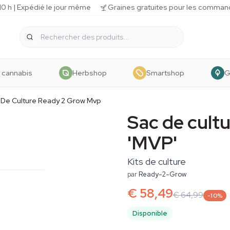
 h | Expédié le jour même
Graines gratuites pour les comman
 cannabis
Herbshop
Smartshop
G
 De Culture Ready 2 Grow Mvp
Sac de cult
'MVP'
Kits de culture
par
Ready-2-Grow
€ 58,49
€ 64,99
-10%
Disponible