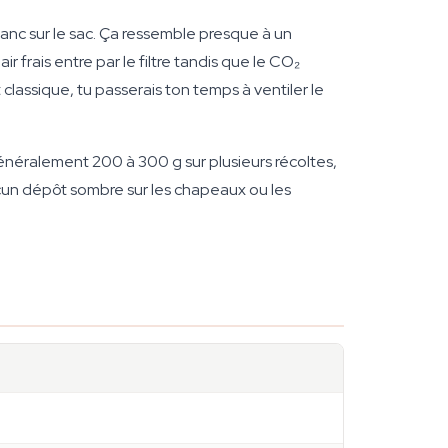
blanc sur le sac. Ça ressemble presque à un
r frais entre par le filtre tandis que le CO₂
lassique, tu passerais ton temps à ventiler le
énéralement 200 à 300 g sur plusieurs récoltes,
ucun dépôt sombre sur les chapeaux ou les