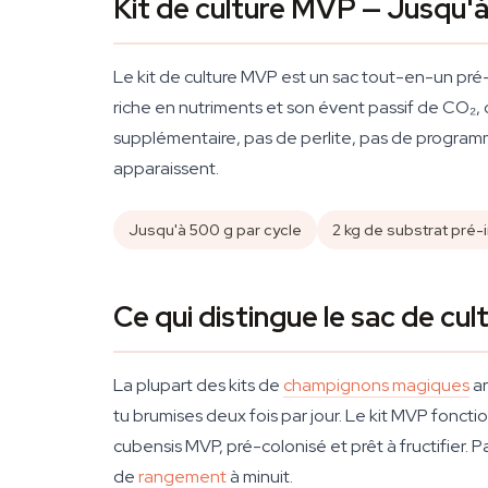
Kit de culture MVP — Jusqu'à
Le kit de culture MVP est un sac tout-en-un pré-
riche en nutriments et son évent passif de CO₂, 
supplémentaire, pas de perlite, pas de programme
apparaissent.
Jusqu'à 500 g par cycle
2 kg de substrat pré-
Ce qui distingue le sac de cu
La plupart des kits de
champignons magiques
ar
tu brumises deux fois par jour. Le kit MVP foncti
cubensis MVP, pré-colonisé et prêt à fructifier.
de
rangement
à minuit.