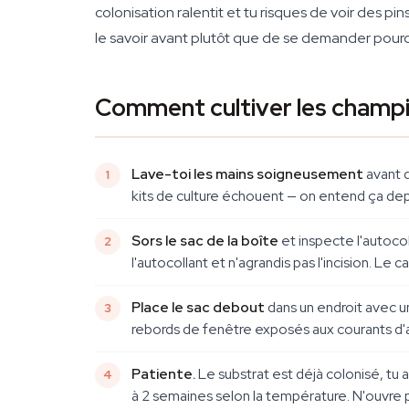
colonisation ralentit et tu risques de voir des p
le savoir avant plutôt que de se demander pour
Comment cultiver les champ
Lave-toi les mains soigneusement
avant d
kits de culture échouent — on entend ça dep
Sors le sac de la boîte
et inspecte l'autocol
l'autocollant et n'agrandis pas l'incision. L
Place le sac debout
dans un endroit avec un
rebords de fenêtre exposés aux courants d'a
Patiente.
Le substrat est déjà colonisé, tu 
à 2 semaines selon la température. N'ouvre pa