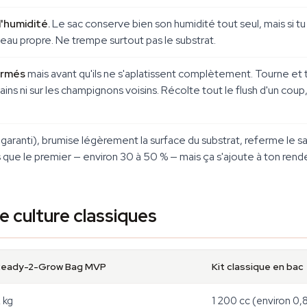
l'humidité.
Le sac conserve bien son humidité tout seul, mais si tu
eau propre. Ne trempe surtout pas le substrat.
ormés
mais avant qu'ils ne s'aplatissent complètement. Tourne et 
ains ni sur les champignons voisins. Récolte tout le flush d'un co
garanti), brumise légèrement la surface du substrat, referme le 
que le premier — environ 30 à 50 % — mais ça s'ajoute à ton rend
e culture classiques
Ready-2-Grow Bag MVP
Kit classique en bac
 kg
1 200 cc (environ 0,