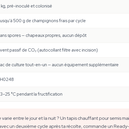
 kg, pré-inoculé et colonisé
usqu'à 500 g de champignons frais par cycle
ans spores — chapeaux propres, aucun dépôt
vent passif de CO₂ (autocollant filtre avec incision)
ac de culture tout-en-un — aucun équipement supplémentaire
SH0248
3–25 °C pendant la fructification
arie entre le jour et la nuit ? Un tapis chauffant pour semis main
er avec un deuxième cycle après ta récolte, commande un Read