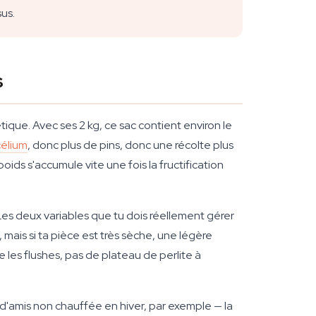
us.
s
ique. Avec ses 2 kg, ce sac contient environ le
élium
, donc plus de pins, donc une récolte plus
ds s'accumule vite une fois la fructification
Les deux variables que tu dois réellement gérer
, mais si ta pièce est très sèche, une légère
les flushes, pas de plateau de perlite à
d'amis non chauffée en hiver, par exemple — la