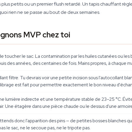
ins plus petits ou un premier flush retardé. Un tapis chauffant r
quoi rien ne se passe au bout de deux semaines.
ignons MVP chez toi
e toucher le sac. La contamination par les huiles cutanées ou les b
uis des années, des centaines de fois. Mains propres, à chaque ma
lant filtre. Tu devrais voir une petite incision sous l'autocollant b
e calibrage est fait pour permettre exactement le bon niveau d'éch
e lumière indirecte et une température stable de 23–25 °C. Évite la
ir. Une étagère dans une pièce chaude ou le dessus d'une armoire
attends donc l'apparition des pins — de petites bosses blanches q
s le sac, ne le secoue pas, ne le tripote pas.