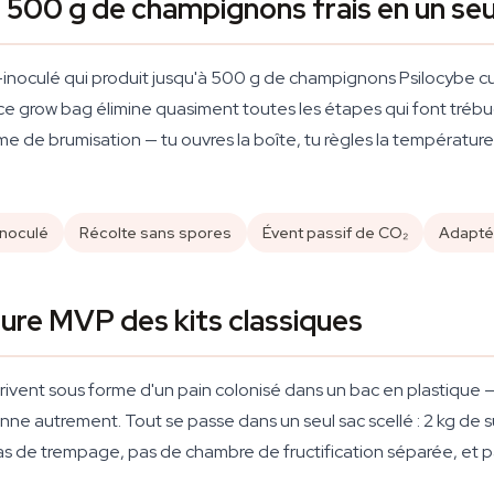
 500 g de champignons frais en un seu
inoculé qui produit jusqu'à 500 g de champignons Psilocybe cube
ce grow bag élimine quasiment toutes les étapes qui font trébu
 de brumisation — tu ouvres la boîte, tu règles la température,
inoculé
Récolte sans spores
Évent passif de CO₂
Adapté
lture MVP des kits classiques
rivent sous forme d'un pain colonisé dans un bac en plastique — 
onne autrement. Tout se passe dans un seul sac scellé : 2 kg de
 Pas de trempage, pas de chambre de fructification séparée, et 