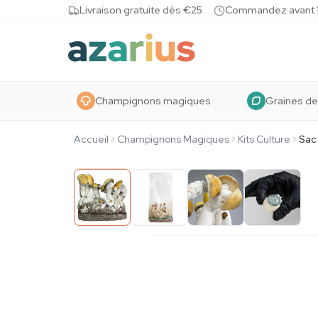
Skip to content
Livraison gratuite dès €25
Commandez avant 10
Champignons magiques
Graines de
Accueil
Champignons Magiques
Kits Culture
Sac