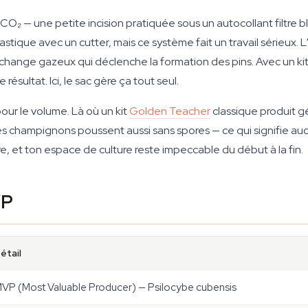
e CO₂ — une petite incision pratiquée sous un autocollant filtre 
tique avec un cutter, mais ce système fait un travail sérieux. L'ai
hange gazeux qui déclenche la formation des pins. Avec un kit c
ésultat. Ici, le sac gère ça tout seul.
ur le volume. Là où un kit
Golden Teacher
classique produit g
es champignons poussent aussi sans spores — ce qui signifie a
e, et ton espace de culture reste impeccable du début à la fin.
VP
étail
VP (Most Valuable Producer) — Psilocybe cubensis