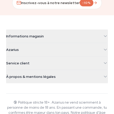
Inscrivez-vous à notre newsletter
-10%
Informations magasin
Azarius
Azarius
Galvaniweg 11
5482 TN Schijndel
Graines de cannabis
Service client
Nederland
Champignons magiques
Infos livraison
support@azarius.com
Smokeshop
À propos & mentions légales
+31(0)204897914
Politique de retour
Smartshop
À propos d'Azarius
Garantie qualité
Herbshop
Wiki
Nous contacter
Growshop
Blog
🔞
Politique stricte 18+. Azarius ne vend sciemment à
FAQ
personne de moins de 18 ans. En passant une commande, tu
Musique
Politique de confidentialité
confirmes être majeur dans ton pays.
Notre politique d'âge