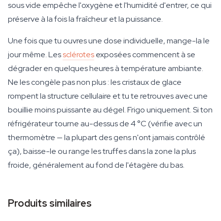
sous vide empêche l'oxygène et l'humidité d'entrer, ce qui
préserve à la fois la fraîcheur et la puissance.
Une fois que tu ouvres une dose individuelle, mange-la le
jour même. Les
sclérotes
exposées commencent à se
dégrader en quelques heures à température ambiante.
Ne les congèle pas non plus : les cristaux de glace
rompent la structure cellulaire et tu te retrouves avec une
bouillie moins puissante au dégel. Frigo uniquement. Si ton
réfrigérateur tourne au-dessus de 4 °C (vérifie avec un
thermomètre — la plupart des gens n'ont jamais contrôlé
ça), baisse-le ou range les truffes dans la zone la plus
froide, généralement au fond de l'étagère du bas.
Produits similaires