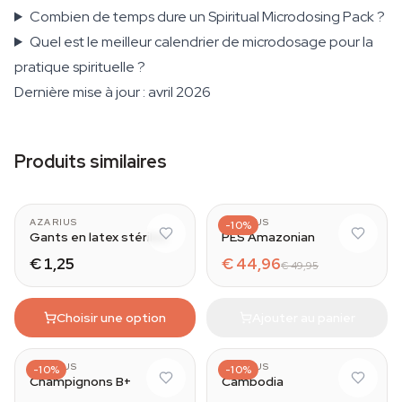
Combien de temps dure un Spiritual Microdosing Pack ?
Quel est le meilleur calendrier de microdosage pour la
pratique spirituelle ?
Dernière mise à jour : avril 2026
Produits similaires
AZARIUS
AZARIUS
-10%
Gants en latex stériles
PES Amazonian
€ 1,25
€ 44,96
€ 49,95
Choisir une option
Ajouter au panier
AZARIUS
AZARIUS
-10%
-10%
Champignons B+
Cambodia