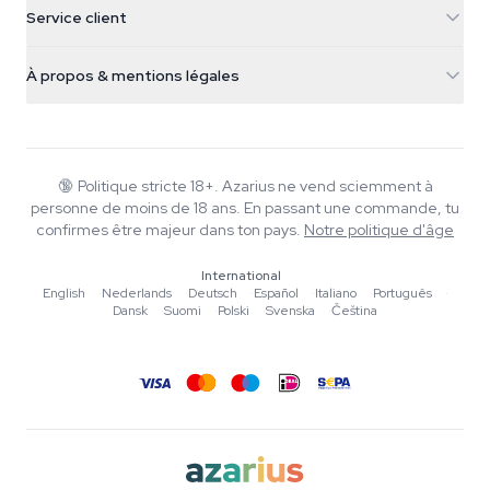
Service client
Nederland
Champignons magiques
Infos livraison
support@azarius.com
Smokeshop
À propos & mentions légales
+31(0)204897914
Politique de retour
Smartshop
À propos d'Azarius
Garantie qualité
Herbshop
Wiki
Nous contacter
Growshop
Blog
🔞
Politique stricte 18+. Azarius ne vend sciemment à
FAQ
personne de moins de 18 ans. En passant une commande, tu
Musique
Politique de confidentialité
confirmes être majeur dans ton pays.
Notre politique d'âge
Rédacteurs
International
Normes éditoriales
English
·
Nederlands
·
Deutsch
·
Español
·
Italiano
·
Português
·
Dansk
·
Suomi
·
Polski
·
Svenska
·
Čeština
Outils & Calculateurs
Promotions
Plan du site