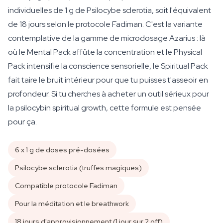
individuelles de 1 g de Psilocybe sclerotia, soit l'équivalent
de 18 jours selon le protocole Fadiman. C'est la variante
contemplative de la gamme de microdosage Azarius : là
où le Mental Pack affûte la concentration et le Physical
Pack intensifie la conscience sensorielle, le Spiritual Pack
fait taire le bruit intérieur pour que tu puisses t'asseoir en
profondeur. Si tu cherches à acheter un outil sérieux pour
la psilocybin spiritual growth, cette formule est pensée
pour ça.
6 x 1 g de doses pré-dosées
Psilocybe sclerotia (truffes magiques)
Compatible protocole Fadiman
Pour la méditation et le breathwork
18 jours d'approvisionnement (1 jour sur 2 off)