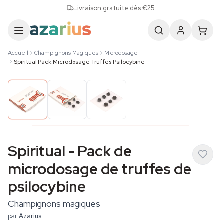
Skip to content
Livraison gratuite dès €25
Accueil
Champignons Magiques
Microdosage
Spiritual Pack Microdosage Truffes Psilocybine
Spiritual - Pack de
microdosage de truffes de
psilocybine
Champignons magiques
par
Azarius