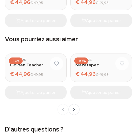
€ 44,96
€ 44,96
€ 49,95
€ 49,95
Ajouter au panier
Ajouter au panier
Vous pourriez aussi aimer
AZARIUS
AZARIUS
-10%
-10%
Golden Teacher
Mazatapec
€ 44,96
€ 44,96
€ 49,95
€ 49,95
Ajouter au panier
Ajouter au panier
D'autres questions ?