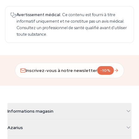
Avertissement médical.
Ce contenu est fourni à titre
informatif uniquement et ne constitue pas un avis médical.
Consultez un professionnel de santé qualifié avant d'utiliser
toute substance.
Inscrivez-vous à notre newsletter
-10%
Informations magasin
Azarius
Azarius
Galvaniweg 11
5482 TN Schijndel
Graines de cannabis