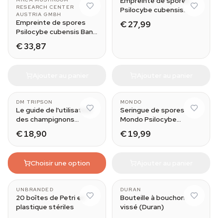
Empreinte de spores
RESEARCH CENTER
Psilocybe cubensis
AUSTRIA GMBH
Hawaii (PES)
Empreinte de spores
€ 27,99
Psilocybe cubensis Ban
Hua Thai
€ 33,87
Ajouter au panier
Ajouter au panier
DM TRIPSON
MONDO
Le guide de l'utilisateur
Seringue de spores
des champignons
Mondo Psilocybe
magiques
Cubensis PES
€ 18,90
€ 19,99
Amazonian
Choisir une option
Ajouter au panier
UNBRANDED
DURAN
20 boîtes de Petri en
Bouteille à bouchon
plastique stériles
vissé (Duran)