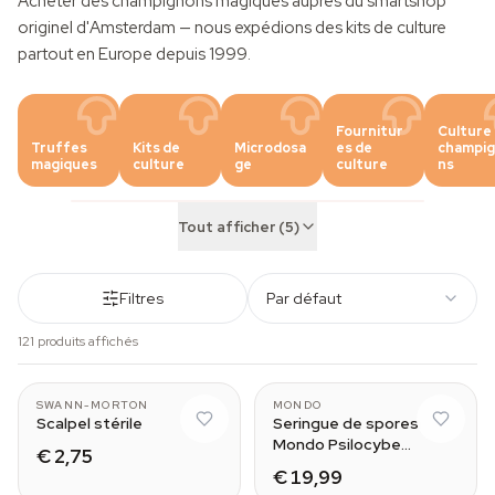
Acheter des champignons magiques auprès du smartshop
originel d'Amsterdam — nous expédions des
kits de culture
partout en Europe depuis 1999.
Fournitur
Culture
Truffes
Kits de
Microdosa
es de
champi
magiques
culture
ge
culture
ns
Tout afficher (5)
Filtres
Par défaut
121 produits affichés
SWANN-MORTON
MONDO
Scalpel stérile
Seringue de spores
Mondo Psilocybe
€ 2,75
cubensis Hawaii
€ 19,99