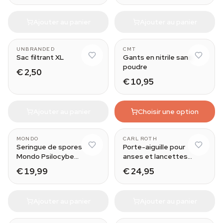
Ajouter au panier
Ajouter au panier
UNBRANDED
CMT
Sac filtrant XL
Gants en nitrile sans
poudre
€ 2,50
€ 10,95
Ajouter au panier
Choisir une option
MONDO
CARL ROTH
Seringue de spores
Porte-aiguille pour
Mondo Psilocybe
anses et lancettes
Cubensis Treasure
d'inoculation
€ 19,99
€ 24,95
Coast
Ajouter au panier
Ajouter au panier