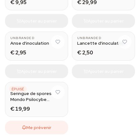
€ 9,95
€ 29,99
Ajouter au panier
Ajouter au panier
UNBRANDED
UNBRANDED
Anse d'inoculation
Lancette d'inoculation
€ 2,95
€ 2,50
Ajouter au panier
Ajouter au panier
MONDO
ÉPUISÉ
Seringue de spores
Mondo Psilocybe
Cubensis McKennaii
€ 19,99
Me prévenir