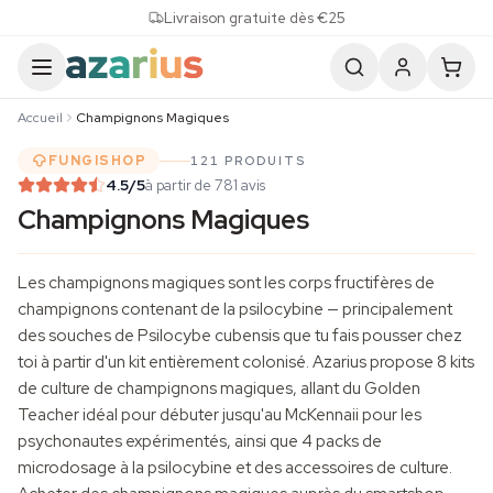
Skip to content
Livraison gratuite dès €25
Accueil
Champignons Magiques
FUNGISHOP
121 PRODUITS
4.5
/5
à partir de 781 avis
Champignons Magiques
Les champignons magiques sont les corps fructifères de
champignons contenant de la psilocybine — principalement
des souches de Psilocybe cubensis que tu fais pousser chez
toi à partir d'un kit entièrement colonisé. Azarius propose 8 kits
de
culture de champignons
magiques, allant du Golden
Teacher idéal pour débuter jusqu'au McKennaii pour les
psychonautes expérimentés, ainsi que 4 packs de
microdosage à la psilocybine et des accessoires de culture.