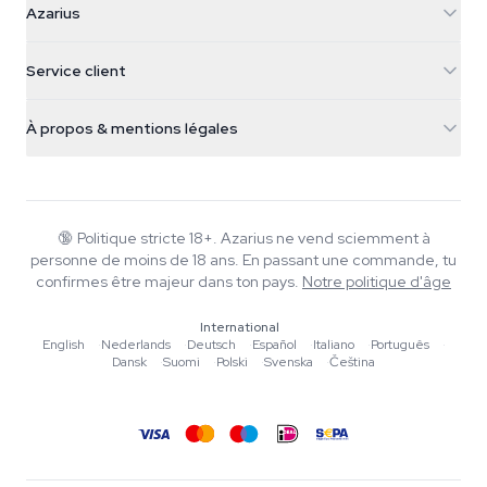
Azarius
Galvaniweg 11
5482 TN Schijndel
Graines de cannabis
Service client
Nederland
Champignons magiques
Infos livraison
support@azarius.com
Smokeshop
À propos & mentions légales
+31(0)204897914
Politique de retour
Smartshop
À propos d'Azarius
Garantie qualité
Herbshop
Wiki
Nous contacter
Growshop
Blog
🔞
Politique stricte 18+. Azarius ne vend sciemment à
FAQ
personne de moins de 18 ans. En passant une commande, tu
Musique
Politique de confidentialité
confirmes être majeur dans ton pays.
Notre politique d'âge
Rédacteurs
International
Normes éditoriales
English
·
Nederlands
·
Deutsch
·
Español
·
Italiano
·
Português
·
Dansk
·
Suomi
·
Polski
·
Svenska
·
Čeština
Outils & Calculateurs
Promotions
Plan du site