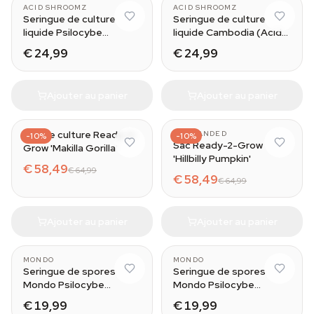
ACID SHROOMZ
ACID SHROOMZ
Seringue de culture
Seringue de culture
liquide Psilocybe
liquide Cambodia (Acid
azurescens (Acid
Shroomz)
€ 24,99
€ 24,99
Shroomz)
Ajouter au panier
Ajouter au panier
Sac de culture Ready-2-
UNBRANDED
-10%
-10%
Sac Ready-2-Grow
Grow 'Makilla Gorilla'
'Hillbilly Pumpkin'
€ 58,49
€ 64,99
€ 58,49
€ 64,99
Ajouter au panier
Ajouter au panier
MONDO
MONDO
Seringue de spores
Seringue de spores
Mondo Psilocybe
Mondo Psilocybe
Cubensis A+
Cubensis Moby Dick
€ 19,99
€ 19,99