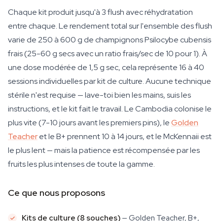
Chaque kit produit jusqu'à 3 flush avec réhydratation
entre chaque. Le rendement total sur l'ensemble des flush
varie de 250 à 600 g de champignons Psilocybe cubensis
frais (25-60 g secs avec un ratio frais/sec de 10 pour 1). À
une dose modérée de 1,5 g sec, cela représente 16 à 40
sessions individuelles par kit de culture. Aucune technique
stérile n'est requise — lave-toi bien les mains, suis les
instructions, et le kit fait le travail. Le Cambodia colonise le
plus vite (7-10 jours avant les premiers pins), le
Golden
Teacher
et le B+ prennent 10 à 14 jours, et le McKennaii est
le plus lent — mais la patience est récompensée par les
fruits les plus intenses de toute la gamme.
Ce que nous proposons
Kits de culture (8 souches)
— Golden Teacher, B+,