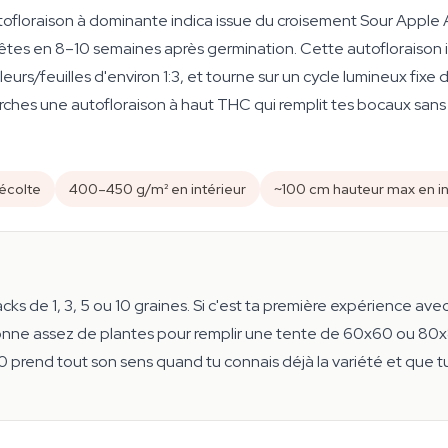
utofloraison à dominante indica issue du croisement Sour Appl
êtes en 8–10 semaines après germination. Cette autofloraison 
fleurs/feuilles d'environ 1:3, et tourne sur un cycle lumineux fi
rches une autofloraison à haut THC qui remplit tes bocaux sans 
récolte
400–450 g/m² en intérieur
~100 cm hauteur max en in
cks de 1, 3, 5 ou 10 graines. Si c'est ta première expérience av
onne assez de plantes pour remplir une tente de 60x60 ou 80x
10 prend tout son sens quand tu connais déjà la variété et que