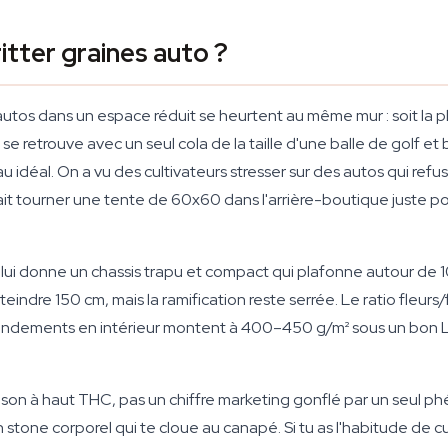
itter graines auto ?
 autos dans un espace réduit se heurtent au même mur : soit la p
n se retrouve avec un seul cola de la taille d'une balle de golf e
u idéal. On a vu des cultivateurs stresser sur des autos qui refus
ait tourner une tente de 60x60 dans l'arrière-boutique juste p
ui donne un chassis trapu et compact qui plafonne autour de 100
tteindre 150 cm, mais la ramification reste serrée. Le ratio fleurs
rendements en intérieur montent à 400–450 g/m² sous un bon LED,
ison à haut THC, pas un chiffre marketing gonflé par un seul p
stone corporel qui te cloue au canapé. Si tu as l'habitude de cu