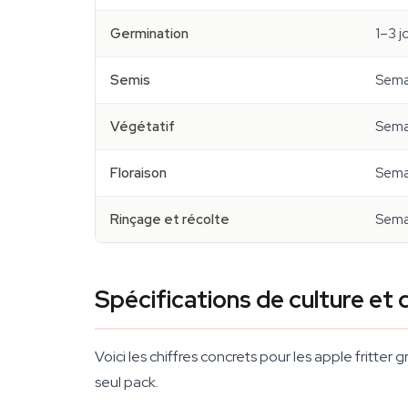
Germination
1–3 j
Semis
Sema
Végétatif
Sema
Floraison
Sema
Rinçage et récolte
Sema
Spécifications de culture e
Voici les chiffres concrets pour les apple fritter
seul pack.