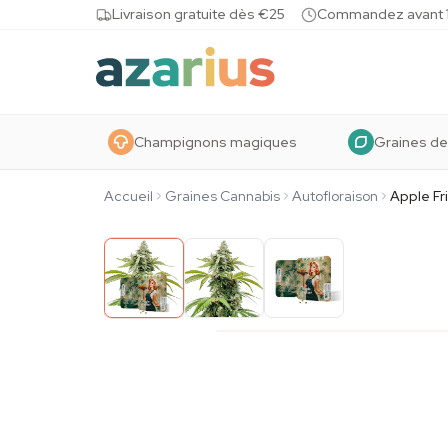
Skip to content
Livraison gratuite dès €25
Commandez avant 10
Champignons magiques
Graines de
Accueil
Graines Cannabis
Autofloraison
Apple Fr