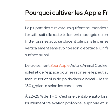
Pourquoi cultiver les Apple Fr
La plupart des cultivateurs qui font tourner des
foxtails, soit elle reste tellement rabougrie qu'o
fritter graines auto se placent pile dans le crénea
verticalement sans avoir besoin d'étêtage. On f
surface au sol.
Le croisement
Sour Apple
Auto x Animal Cookie l
soleil et de l'espace pour les racines, elle peut a
manucurer et plus de poids dans le bocal — les 
180 g/plante selon les conditions.
À 22–25 % de THC, c'est une véritable autoflora
lourdement : relaxation profonde, euphorie et un 