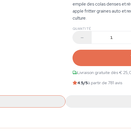
empile des colas denses et r
apple fritter graines auto et
culture.
QUANTITÉ
Livraison gratuite dès € 25,
4.5
/5
à partir de 781 avis