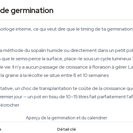
r de germination
horloge interne, ce qui veut dire que le timing de ta germinati
a méthode du sopalin humide ou directement dans un petit pot 
ue le semis perce la surface, place-le sous un cycle lumineux 1
ie. Il n'y a aucun passage de croissance à floraison à gérer. La 
a graine à la récolte se situe entre 8 et 10 semaines.
tive, un choc de transplantation te coûte de la croissance q
emier jour — un pot en tissu de 10–15 litres fait parfaitement l'aff
décrocher.
Aperçu de la germination et du calendrier
e
Détail clé