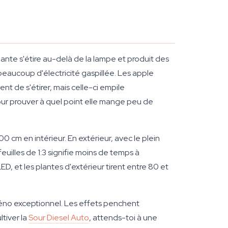
lante s'étire au-delà de la lampe et produit des
t beaucoup d'électricité gaspillée. Les apple
ent de s'étirer, mais celle-ci empile
our prouver à quel point elle mange peu de
 cm en intérieur. En extérieur, avec le plein
/feuilles de 1:3 signifie moins de temps à
 et les plantes d'extérieur tirent entre 80 et
héno exceptionnel. Les effets penchent
ltiver la
Sour Diesel Auto
, attends-toi à une