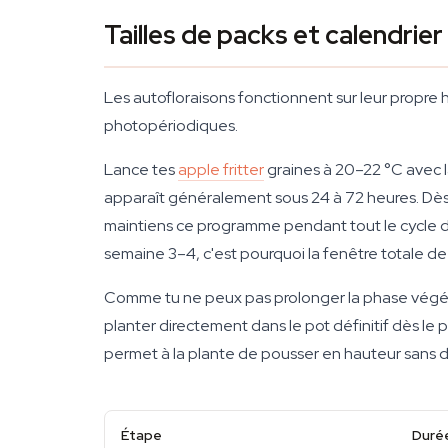
Tailles de packs et calendrie
Les autofloraisons fonctionnent sur leur propre 
photopériodiques.
Lance tes
apple fritter
graines à 20–22 °C avec l
apparaît généralement sous 24 à 72 heures. Dès q
maintiens ce programme pendant tout le cycle de v
semaine 3–4, c'est pourquoi la fenêtre totale de l
Comme tu ne peux pas prolonger la phase végéta
planter directement dans le pot définitif dès le pr
permet à la plante de pousser en hauteur sans 
Étape
Duré