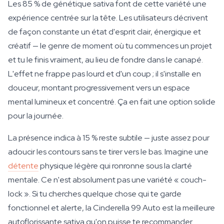
Les 85 % de génétique sativa font de cette variété une
expérience centrée sur la tête. Les utilisateurs décrivent
de façon constante un état d'esprit clair, énergique et
créatif — le genre de moment où tu commences un projet
et tu le finis vraiment, au lieu de fondre dans le canapé.
L'effet ne frappe pas lourd et d'un coup ; il s'installe en
douceur, montant progressivement vers un espace
mental lumineux et concentré. Ça en fait une option solide
pour la journée.
La présence indica à 15 % reste subtile — juste assez pour
adoucir les contours sans te tirer vers le bas. Imagine une
détente
physique légère qui ronronne sous la clarté
mentale. Ce n'est absolument pas une variété « couch-
lock ». Si tu cherches quelque chose qui te garde
fonctionnel et alerte, la Cinderella 99 Auto est la meilleure
autoflorissante sativa qu'on puisse te recommander.