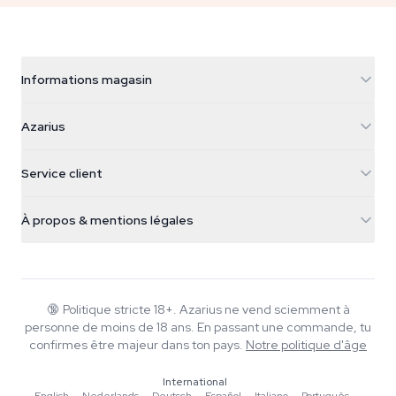
Informations magasin
Azarius
Azarius
Galvaniweg 11
5482 TN Schijndel
Graines de cannabis
Service client
Nederland
Champignons magiques
Infos livraison
support@azarius.com
Smokeshop
À propos & mentions légales
+31(0)204897914
Politique de retour
Smartshop
À propos d'Azarius
Garantie qualité
Herbshop
Wiki
Nous contacter
Growshop
Blog
🔞
Politique stricte 18+. Azarius ne vend sciemment à
FAQ
personne de moins de 18 ans. En passant une commande, tu
Rédacteurs
Politique de confidentialité
confirmes être majeur dans ton pays.
Notre politique d'âge
Normes éditoriales
International
Outils & Calculateurs