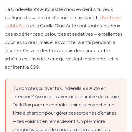
La Cinderella 99 Auto est le choix évident si tu veux
quelque chose de fonctionnel et stimulant. La
Northern
Lights Auto
et la Gorilla Glue Auto sont toutes les deux
des expériences plus lourdes et sédatives — excellentes
pour les soirées, mais elles vont te ralentir pendant la
journée. On vend les trois depuis des années, et le
schéma est limpide : ceux qui veulent rester productifs
achètent la C99.
Tu comptes cultiver ta Cinderella 99 Auto en
intérieur ? Associe-la avec une chambre de culture
Dark Box pour un contrôle lumineux correct et un
filtre à charbon pour gérer ces terpènes d'ananas
— tes voisins t'en remercieront. Un pH-mètre
basique vaut aussi le coup si tu n'en as pas ; les