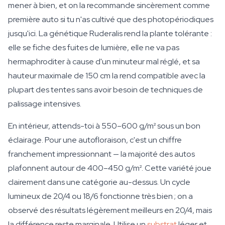
mener à bien, et on la recommande sincèrement comme
première auto si tu n'as cultivé que des photopériodiques
jusqu'ici. La génétique Ruderalis rend la plante tolérante :
elle se fiche des fuites de lumière, elle ne va pas
hermaphroditer à cause d'un minuteur mal réglé, et sa
hauteur maximale de 150 cm la rend compatible avec la
plupart des tentes sans avoir besoin de techniques de
palissage intensives.
En intérieur, attends-toi à 550–600 g/m² sous un bon
éclairage. Pour une autofloraison, c'est un chiffre
franchement impressionnant — la majorité des autos
plafonnent autour de 400–450 g/m². Cette variété joue
clairement dans une catégorie au-dessus. Un cycle
lumineux de 20/4 ou 18/6 fonctionne très bien ; on a
observé des résultats légèrement meilleurs en 20/4, mais
la différence reste marginale. Utilise un
substrat
léger et