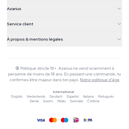
Azarius
Azarius
Galvaniweg 11
5482 TN Schijndel
Graines de cannabis
Service client
Nederland
Champignons magiques
Infos livraison
support@azarius.com
Smokeshop
À propos & mentions légales
+31(0)204897914
Politique de retour
Smartshop
À propos d'Azarius
Garantie qualité
Herbshop
Wiki
Nous contacter
Growshop
Blog
🔞
Politique stricte 18+. Azarius ne vend sciemment à
FAQ
personne de moins de 18 ans. En passant une commande, tu
Musique
Politique de confidentialité
confirmes être majeur dans ton pays.
Notre politique d'âge
Rédacteurs
International
Normes éditoriales
English
·
Nederlands
·
Deutsch
·
Español
·
Italiano
·
Português
·
Dansk
·
Suomi
·
Polski
·
Svenska
·
Čeština
Outils & Calculateurs
Promotions
Plan du site