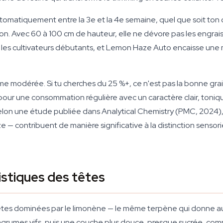
tomatiquement entre la 3e et la 4e semaine, quel que soit ton c
tion. Avec 60 à 100 cm de hauteur, elle ne dévore pas les eng
ez les cultivateurs débutants, et Lemon Haze Auto encaisse une
mme modérée. Si tu cherches du 25 %+, ce n'est pas la bonne g
our une consommation régulière avec un caractère clair, tonique
 Selon une étude publiée dans Analytical Chemistry (PMC, 2024), 
 contribuent de manière significative à la distinction sensoriel
istiques des têtes
tes dominées par le limonène — le même terpène qui donne au
d'agrumes vifs, puis une couche plus douce, presque sucrée, com