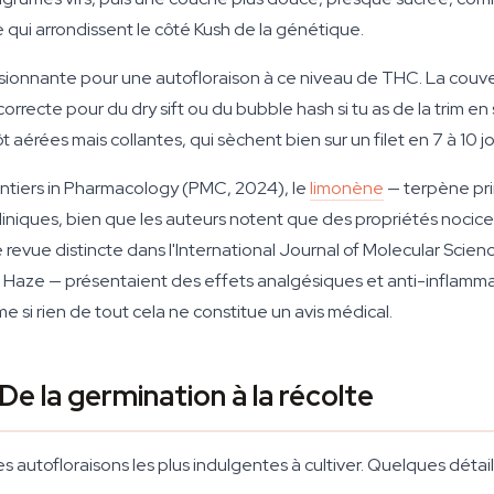
e qui arrondissent le côté Kush de la génétique.
sionnante pour une autofloraison à ce niveau de THC. La couve
correcte pour du dry sift ou du bubble hash si tu as de la trim e
t aérées mais collantes, qui sèchent bien sur un filet en 7 à 10 j
ontiers in Pharmacology (PMC, 2024), le
limonène
— terpène pri
niques, bien que les auteurs notent que des propriétés nocice
revue distincte dans l'International Journal of Molecular Scien
es Haze — présentaient des effets analgésiques et anti-inflam
e si rien de tout cela ne constitue un avis médical.
e la germination à la récolte
utofloraisons les plus indulgentes à cultiver. Quelques détails