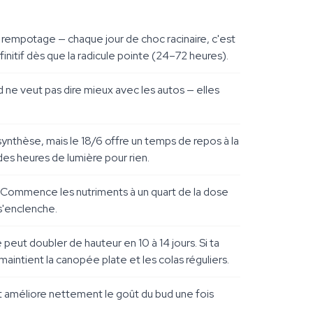
 rempotage — chaque jour de choc racinaire, c'est
finitif dès que la radicule pointe (24–72 heures).
and ne veut pas dire mieux avec les autos — elles
ynthèse, mais le 18/6 offre un temps de repos à la
des heures de lumière pour rien.
 Commence les nutriments à un quart de la dose
 s'enclenche.
peut doubler de hauteur en 10 à 14 jours. Si ta
intient la canopée plate et les colas réguliers.
et améliore nettement le goût du bud une fois