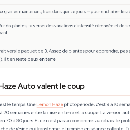
 graines maintenant, trois dans quinze jours — pour enchaîner les 
 dix plantes, tu verras des variations d'intensité citronnée et de str
vant.
gerait vers le paquet de 3. Assez de plantes pour apprendre, pas 
, il t'en reste deux en terre.
Haze Auto valent le coup
est le temps. Une
Lemon Haze
photopériode, c'est 9 à 10 semai
 20 semaines entre la mise en terre et la coupe. La version aut
n 70 à 80 jours. Et ce n'est pas un compromis au rabais : le profi
ouche de résine qui transforme le trimming en séance collante. Tu