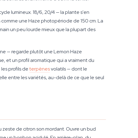
ycle lumineux. 18/6, 20/4 — la plante s'en
rais comme une Haze photopériode de 150 cm. La
 main un peu lourde mieux que la plupart des
raine — regarde plutôt une Lemon Haze
, et un profil aromatique qui a vraiment du
les profils de
terpènes
volatils — dont le
le entre les variétés, au-delà de ce que le seul
 zeste de citron son mordant. Ouvre un bud
me un bonbon acidulé. En arrière-plan, du