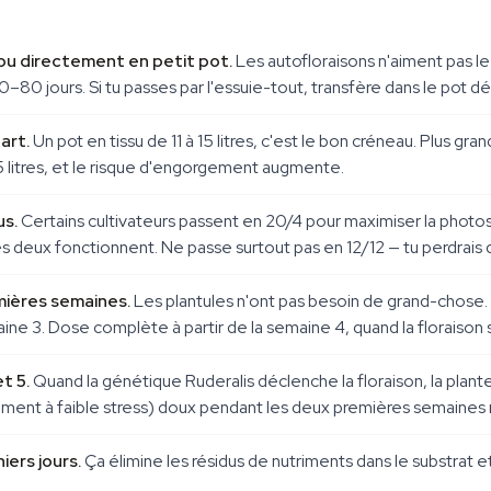
ou directement en petit pot.
Les autofloraisons n'aiment pas le
0–80 jours. Si tu passes par l'essuie-tout, transfère dans le pot dé
art.
Un pot en tissu de 11 à 15 litres, c'est le bon créneau. Plus gr
5 litres, et le risque d'engorgement augmente.
us.
Certains cultivateurs passent en 20/4 pour maximiser la photos
es deux fonctionnent. Ne passe surtout pas en 12/12 — tu perdrais 
mières semaines.
Les plantules n'ont pas besoin de grand-chose.
maine 3. Dose complète à partir de la semaine 4, quand la floraison
t 5.
Quand la génétique Ruderalis déclenche la floraison, la plante 
ment à faible stress) doux pendant les deux premières semaines ma
iers jours.
Ça élimine les résidus de nutriments dans le substrat 