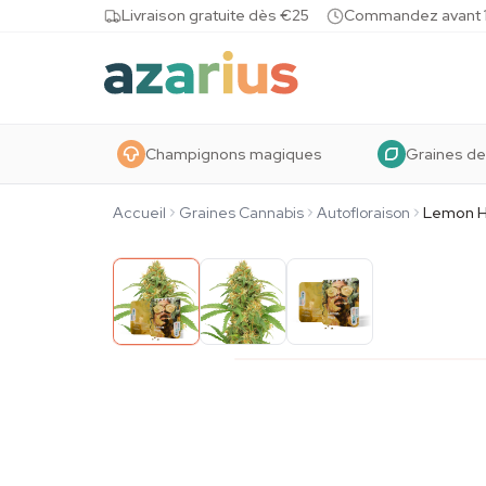
Skip to content
Livraison gratuite dès €25
Commandez avant 10
Champignons magiques
Graines de
Accueil
Graines Cannabis
Autofloraison
Lemon H