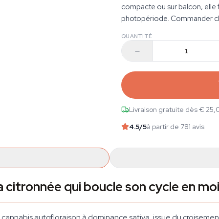
compacte ou sur balcon, elle 
photopériode. Commander che
QUANTITÉ
Livraison gratuite dès € 25,
4.5
/5
à partir de 781 avis
citronnée qui boucle son cycle en moi
cannabis autofloraison à dominance sativa, issue du croisement