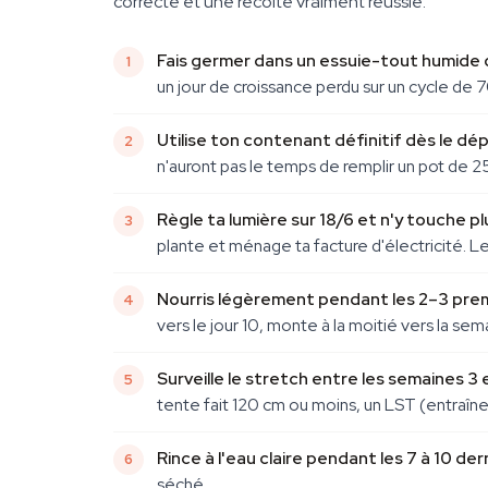
correcte et une récolte vraiment réussie.
Fais germer dans un essuie-tout humide 
un jour de croissance perdu sur un cycle de 7
Utilise ton contenant définitif dès le dép
n'auront pas le temps de remplir un pot de 2
Règle ta lumière sur 18/6 et n'y touche pl
plante et ménage ta facture d'électricité. L
Nourris légèrement pendant les 2–3 pre
vers le jour 10, monte à la moitié vers la se
Surveille le stretch entre les semaines 3 e
tente fait 120 cm ou moins, un LST (entraîne
Rince à l'eau claire pendant les 7 à 10 dern
séché.