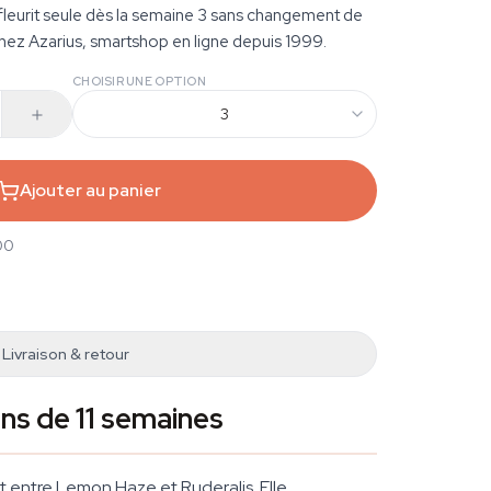
fleurit seule dès la semaine 3 sans changement de
z Azarius, smartshop en ligne depuis 1999.
CHOISIR UNE OPTION
3
Ajouter au panier
00
Livraison & retour
ns de 11 semaines
 entre Lemon Haze et Ruderalis. Elle