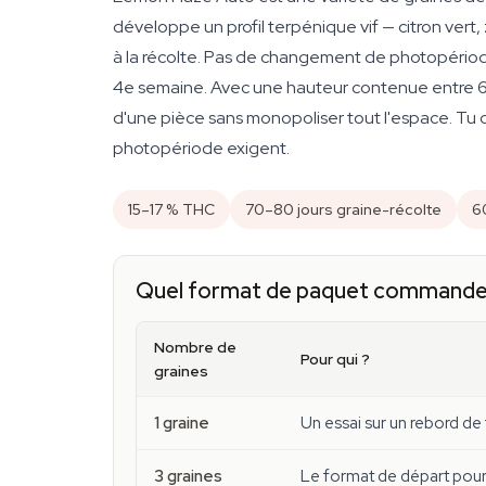
développe un profil terpénique vif — citron vert
à la récolte. Pas de changement de photopériode,
4e semaine. Avec une hauteur contenue entre 60 
d'une pièce sans monopoliser tout l'espace. Tu ob
photopériode exigent.
15–17 % THC
70–80 jours graine-récolte
6
Quel format de paquet commande
Nombre de
Pour qui ?
graines
1 graine
Un essai sur un rebord de
3 graines
Le format de départ pour 