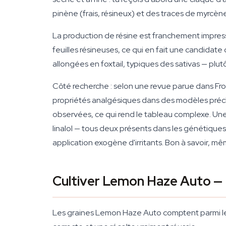
pinène (frais, résineux) et des traces de myrcèn
La production de résine est franchement impres
feuilles résineuses, ce qui en fait une candidate 
allongées en foxtail, typiques des sativas — plutô
Côté recherche : selon une revue parue dans Fr
propriétés analgésiques dans des modèles précli
observées, ce qui rend le tableau complexe. Une 
linalol — tous deux présents dans les génétiqu
application exogène d'irritants. Bon à savoir, mêm
Cultiver Lemon Haze Auto — D
Les graines Lemon Haze Auto comptent parmi les a