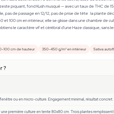
, zeste piquant, fond Kush musqué — avec un taux de THC de 15–
 pas de passage en 12/12, pas de prise de tête : la plante décle
et 100 cm en intérieur, elle se glisse dans une chambre de cul
tiens le caractère vif et cérébral d'une Haze classique, sans le
0–100 cm de hauteur
350–450 g/m² en intérieur
Sativa autof
r ?
 fenêtre ou en micro-culture. Engagement minimal, résultat concret.
une première culture en tente 80x80 cm. Trois plantes remplissent 