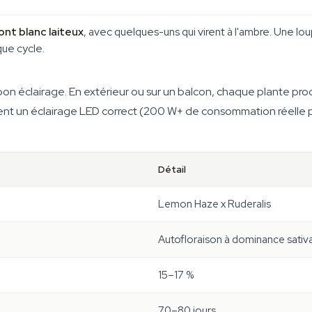
nt blanc laiteux
, avec quelques-uns qui virent à l'ambre. Une lo
que cycle.
on éclairage. En extérieur ou sur un balcon, chaque plante pro
posent un éclairage LED correct (200 W+ de consommation réell
Détail
Lemon Haze x Ruderalis
Autofloraison à dominance sativ
15–17 %
70–80 jours