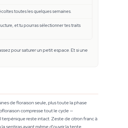
récoltes toutes les quelques semaines.
ucture, et tu pourras sélectionner tes traits
assez pour saturer un petit espace. Et si une
nes de floraison seule, plus toute la phase
ofloraison compresse tout le cycle —
l terpénique reste intact. Zeste de citron franc à
 la sentiras avant même d'ouvrir la tente.