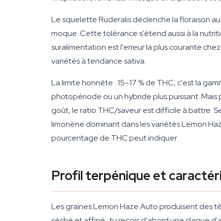
Le squelette Ruderalis déclenche la floraison au
moque. Cette tolérance s'étend aussi à la nutri
suralimentation est l'erreur la plus courante ch
variétés à tendance sativa.
La limite honnête : 15–17 % de THC, c'est la ga
photopériode ou un hybride plus puissant. Mais p
goût, le ratio THC/saveur est difficile à battre.
limonène dominant dans les variétés Lemon Haze —
pourcentage de THC peut indiquer.
Profil terpénique et caractér
Les graines Lemon Haze Auto produisent des tê
séché et affiné : tu reçois d'abord une claque 