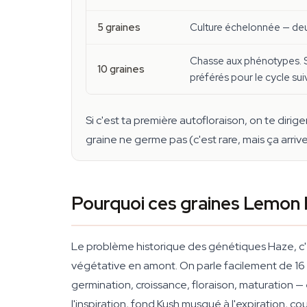
5 graines
Culture échelonnée — deux
Chasse aux phénotypes. Sur
10 graines
préférés pour le cycle sui
Si c'est ta première autofloraison, on te diri
graine ne germe pas (c'est rare, mais ça arrive)
Pourquoi ces graines Lemon 
Le problème historique des génétiques Haze, c'
végétative en amont. On parle facilement de 16 à
germination, croissance, floraison, maturation — e
l'inspiration, fond Kush musqué à l'expiration, c