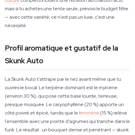
culture
complets incluent une filtration au charbon actif,
mais si tu achètes une tente seule, prévois le budget filtre
— avec cette variété, ce n'est pas un luxe, c'est une
nécessité.
Profil aromatique et gustatif de la
Skunk Auto
La Skunk Auto t'attrape par le nez avant même que tu
ouvres le bocal. Le terpène dominant est le myrcène
(environ 30 %), qui pose cette base lourde, terreuse,
presque musquée. Le caryophyllène (20 %) apporte un
côté poivré et épicé, tandis que le
limonène
(15 %) relève
l'ensemble avec une pointe d'agrumes qui tranche dans le
funk. Le résultat : un bouquet dense et pénétrant — skunk