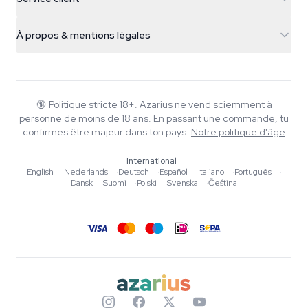
Nederland
Champignons magiques
Infos livraison
support@azarius.com
Smokeshop
À propos & mentions légales
+31(0)204897914
Politique de retour
Smartshop
À propos d'Azarius
Garantie qualité
Herbshop
Wiki
Nous contacter
Growshop
Blog
🔞
Politique stricte 18+. Azarius ne vend sciemment à
FAQ
personne de moins de 18 ans. En passant une commande, tu
Musique
Politique de confidentialité
confirmes être majeur dans ton pays.
Notre politique d'âge
Rédacteurs
International
Normes éditoriales
English
·
Nederlands
·
Deutsch
·
Español
·
Italiano
·
Português
·
Dansk
·
Suomi
·
Polski
·
Svenska
·
Čeština
Outils & Calculateurs
Promotions
Plan du site