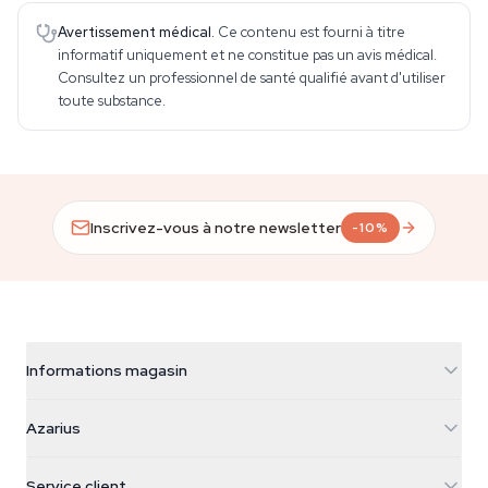
Avertissement médical.
Ce contenu est fourni à titre
informatif uniquement et ne constitue pas un avis médical.
Consultez un professionnel de santé qualifié avant d'utiliser
toute substance.
Inscrivez-vous à notre newsletter
-10%
Informations magasin
Azarius
Azarius
Galvaniweg 11
5482 TN Schijndel
Graines de cannabis
Service client