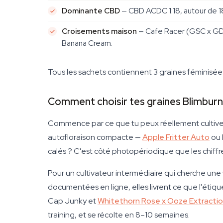
Dominante CBD
— CBD ACDC 1:18, autour de 1
Croisements maison
— Cafe Racer (GSC x GDP
Banana Cream.
Tous les sachets contiennent 3 graines féminisées
Comment choisir tes graines Blimburn
Commence par ce que tu peux réellement cultiver,
autofloraison compacte —
Apple Fritter Auto
ou 
calés ? C'est côté photopériodique que les chiffre
Pour un cultivateur intermédiaire qui cherche un
documentées en ligne, elles livrent ce que l'étiqu
Cap Junky et
Whitethorn Rose x Ooze Extracti
training, et se récolte en 8–10 semaines.