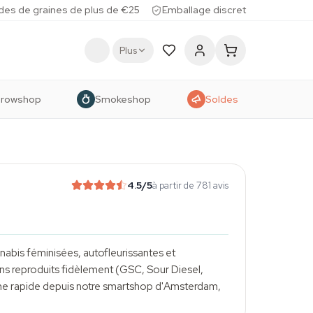
des de graines de plus de €25
Emballage discret
Plus
rowshop
Smokeshop
Soldes
4.5
/5
à partir de 781 avis
nnabis
féminisées, autofleurissantes et
ins reproduits fidèlement (GSC, Sour Diesel,
ne rapide depuis notre smartshop d'Amsterdam,