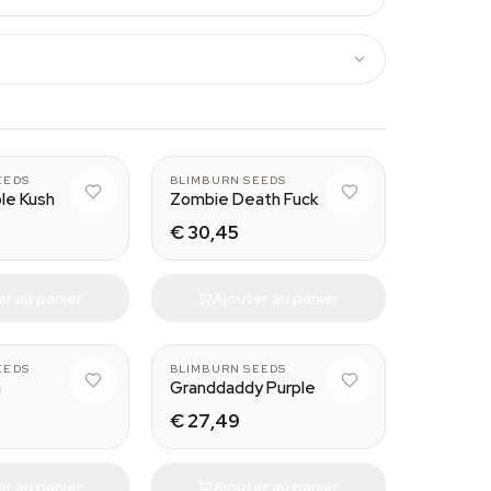
EEDS
BLIMBURN SEEDS
ple Kush
Zombie Death Fuck
€ 30,45
er au panier
Ajouter au panier
EEDS
BLIMBURN SEEDS
m
Granddaddy Purple
€ 27,49
er au panier
Ajouter au panier