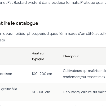
r et Fat Bastard existent dans les deux formats. Pratique quan
lire le catalogue
deux moitiés : photopériodiques féminisées d'un côté, autoflor
ets.
Hauteur
Idéal pour
typique
Cultivateurs qui maîtrisent 
loraison
100–200 cm
rendement/puissance max
 graine à la
60–100 cm
Débutants, culture sur balco