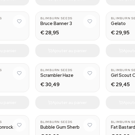
S
BLIMBURN SEEDS
BLIMBURN S
Bruce Banner 3
Gelato
€ 28,95
€ 29,95
u panier
Ajouter au panier
Ajout
S
BLIMBURN SEEDS
BLIMBURN S
Scrambler Haze
Girl Scout 
€ 30,49
€ 29,45
u panier
Ajouter au panier
Ajout
S
BLIMBURN SEEDS
BLIMBURN S
onrocks
Bubble Gum Sherb
Fat Bastar