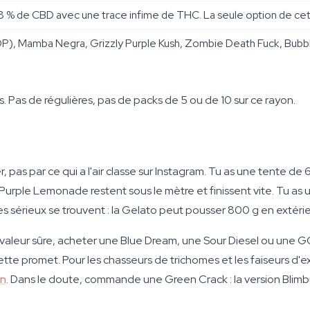
8 % de CBD avec une trace infime de THC. La seule option de ce
), Mamba Negra, Grizzly Purple Kush, Zombie Death Fuck, Bubb
. Pas de régulières, pas de packs de 5 ou de 10 sur ce rayon.
 pas par ce qui a l'air classe sur Instagram. Tu as une tente
Purple Lemonade restent sous le mètre et finissent vite. Tu as u
s sérieux se trouvent : la Gelato peut pousser 800 g en extérieu
e valeur sûre, acheter une Blue Dream, une Sour Diesel ou une 
ette promet. Pour les chasseurs de trichomes et les faiseurs d'ex
on
. Dans le doute, commande une Green Crack : la version Blim