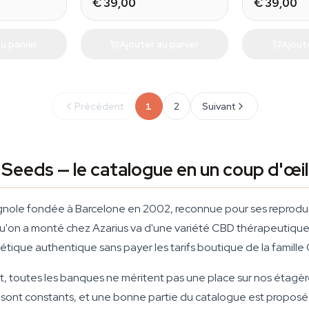
€ 39,00
€ 39,00
u panier
Ajouter au panier
Ajout
Précédent
1
2
Suivant
Seeds — le catalogue en un coup d'œil
ole fondée à Barcelone en 2002, reconnue pour ses reproducti
on a monté chez Azarius va d'une variété CBD thérapeutique à 
étique authentique sans payer les tarifs boutique de la famill
 toutes les banques ne méritent pas une place sur nos étagère
s sont constants, et une bonne partie du catalogue est proposé