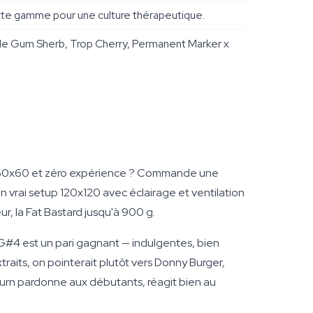
tte gamme pour une culture thérapeutique.
le Gum Sherb, Trop Cherry, Permanent Marker x
 de 60x60 et zéro expérience ? Commande une
n vrai setup 120x120 avec éclairage et ventilation
r, la Fat Bastard jusqu'à 900 g.
GG#4 est un pari gagnant — indulgentes, bien
traits, on pointerait plutôt vers Donny Burger,
burn pardonne aux débutants, réagit bien au