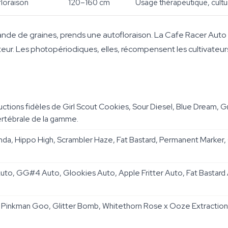
loraison
120–160 cm
Usage thérapeutique, cultu
mande de graines, prends une autofloraison. La Cafe Racer Auto
eur. Les photopériodiques, elles, récompensent les cultivateurs 
ctions fidèles de Girl Scout Cookies, Sour Diesel, Blue Dream,
rtébrale de la gamme.
a, Hippo High, Scrambler Haze, Fat Bastard, Permanent Marker, 
Auto, GG#4 Auto, Glookies Auto, Apple Fritter Auto, Fat Basta
 Pinkman Goo, Glitter Bomb, Whitethorn Rose x Ooze Extraction,