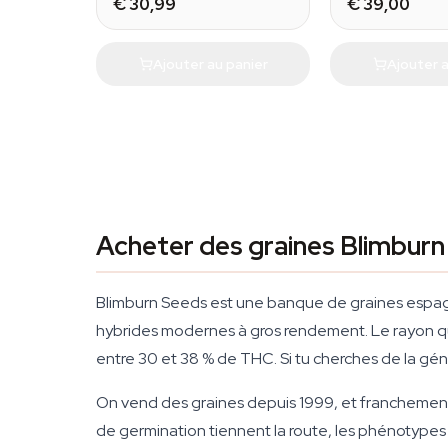
€ 30,99
€ 39,00
Ajouter au panier
Ajouter a
Acheter des graines Blimburn 
Blimburn Seeds est une banque de graines espagn
hybrides modernes à gros rendement. Le rayon qu'
entre 30 et 38 % de THC. Si tu cherches de la gén
On vend des graines depuis 1999, et franchement,
de germination tiennent la route, les phénotype