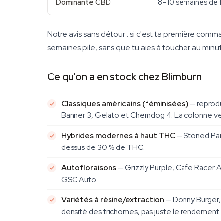
Dominante CBD
8–10 semaines de f
Notre avis sans détour : si c'est ta première com
semaines pile, sans que tu aies à toucher au minut
Ce qu'on a en stock chez Blimburn
Classiques américains (féminisées)
— reprodu
Banner 3, Gelato et Chemdog 4. La colonne ve
Hybrides modernes à haut THC
— Stoned Pand
dessus de 30 % de THC.
Autofloraisons
— Grizzly Purple, Cafe Racer 
GSC Auto.
Variétés à résine/extraction
— Donny Burger,
densité des trichomes, pas juste le rendement.