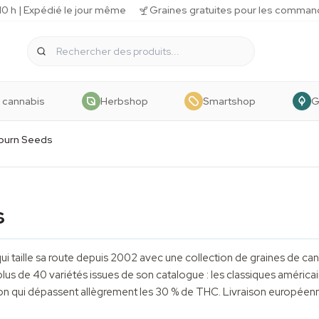
 h | Expédié le jour même
Graines gratuites pour les comman
 cannabis
Herbshop
Smartshop
G
burn Seeds
s
ui taille sa route depuis 2002 avec une collection de
graines de ca
us de 40 variétés issues de son catalogue : les classiques américa
n qui dépassent allègrement les 30 % de THC. Livraison européen