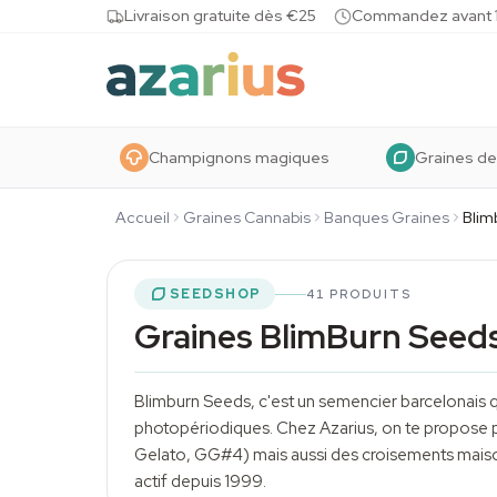
Skip to content
Livraison gratuite dès €25
Commandez avant 10
Champignons magiques
Graines de
Accueil
Graines Cannabis
Banques Graines
Blim
SEEDSHOP
41 PRODUITS
Graines BlimBurn Seed
Blimburn Seeds, c'est un semencier barcelonais q
photopériodiques. Chez Azarius, on te propose pl
Gelato, GG#4) mais aussi des croisements maiso
actif depuis 1999.