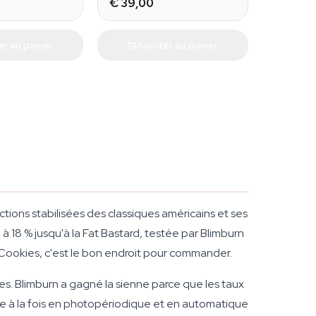
€ 39,00
er au panier
Ajouter au panier
ons stabilisées des classiques américains et ses
18 % jusqu'à la Fat Bastard, testée par Blimburn
e Cookies, c'est le bon endroit pour commander.
s. Blimburn a gagné la sienne parce que les taux
e à la fois en photopériodique et en automatique