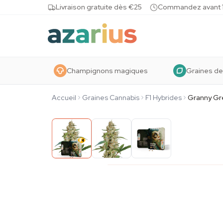
Skip to content
Livraison gratuite dès €25
Commandez avant 10
Champignons magiques
Graines de
Accueil
Graines Cannabis
F1 Hybrides
Granny Gr