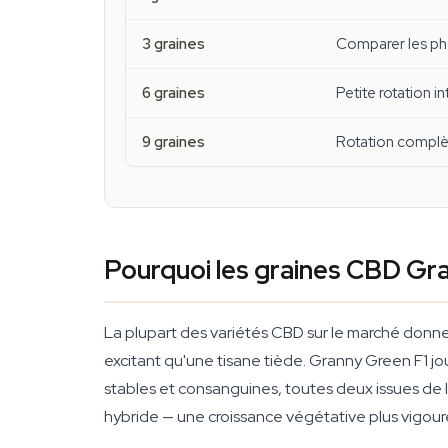
3 graines
Comparer les ph
6 graines
Petite rotation i
9 graines
Rotation complè
Pourquoi les graines CBD Gra
La plupart des variétés CBD sur le marché donnent
excitant qu'une tisane tiède. Granny Green F1 jo
stables et consanguines, toutes deux issues de 
hybride — une croissance végétative plus vigoure