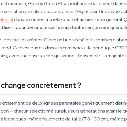
ict minimum, Granny Green F1 se positionne clairement dans la
 sensation de calme corporel ancré, l'esprit clair. Une revue pu
abidiol
dans le soutien à la relaxation et au bien-être général. 
ilisent pour décompresser le soir, d'autres en journée quand il
ce, c'est sur les arômes. Ouvre un bud séché et tu tombes d'abo
e en fond. Ce n'est pas du discours commercial : la génétique CB
in), avec une base sucrée qui arrondit l'ensemble. La majorité 
ça change concrètement ?
du croisement de deux lignées parentales génétiquement distinct
n — chacun sélectionné sur plusieurs générations avant le crois
si identiques : même fourchette de taille (70-100 cm), même p