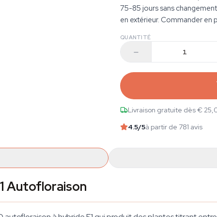
75-85 jours sans changement
en extérieur. Commander en pa
QUANTITÉ
Livraison gratuite dès € 25,
4.5
/5
à partir de 781 avis
1 Autofloraison
autofloraison à hybride F1 qui produit des plantes titrant ent