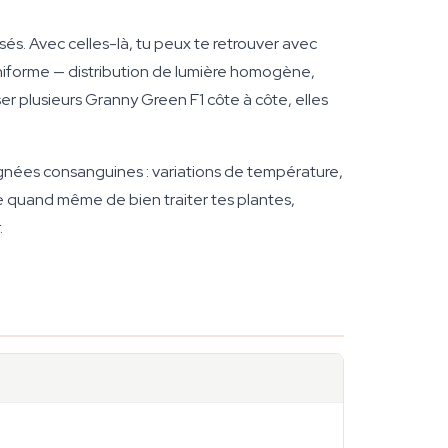
és. Avec celles-là, tu peux te retrouver avec
iforme — distribution de lumière homogène,
ser plusieurs Granny Green F1 côte à côte, elles
lignées consanguines : variations de température,
lle quand même de bien traiter tes plantes,
.