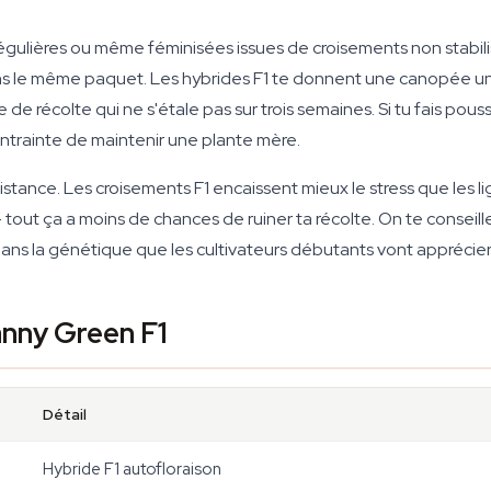
égulières ou même féminisées issues de croisements non stabilis
ns le même paquet. Les hybrides F1 te donnent une canopée un
e récolte qui ne s'étale pas sur trois semaines. Si tu fais pous
trainte de maintenir une plante mère.
sistance. Les croisements F1 encaissent mieux le stress que les 
— tout ça a moins de chances de ruiner ta récolte. On te consei
ans la génétique que les cultivateurs débutants vont apprécier
anny Green F1
Détail
Hybride F1 autofloraison