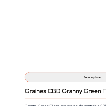
Description
Graines CBD Granny Green F
Granny Green F1 est une graine de cannabis CBD 