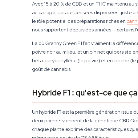
Avec 15 à 20 % de CBD et un THC maintenu au str
au canapé, pas de pensées dispersées : juste une
le rôle potentiel des préparations riches en
cann
nous rapportent depuis des années — certains l'ut
Là où Granny Green F1 fait vraiment la différen
poivre noir au milieu, et un pin net qui persist
bêta-caryophyllène (le poivre) et en pinène (le p
goût de cannabis.
Hybride F1 : qu'est-ce que 
Un hybride F1 est la première génération issue 
deux parents viennent de la génétique CBD Orego
chaque plante exprime des caractéristiques qua
même cycle de vie de 75 à 85 jours.