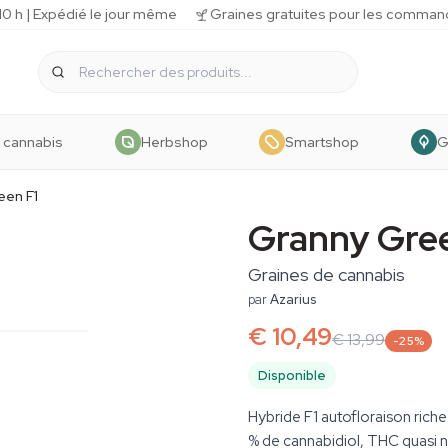
 h | Expédié le jour même
Graines gratuites pour les comman
 cannabis
Herbshop
Smartshop
G
een F1
Granny Gree
Graines de cannabis
par
Azarius
€ 10,49
€ 13,99
-25%
Disponible
Hybride F1 autofloraison rich
% de cannabidiol, THC quasi nu