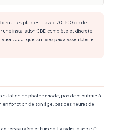
 bien à ces plantes — avec 70-100 cm de
r une installation CBD complète et discrète.
ilation, pour que tu n'aies pas à assembler le
anipulation de photopériode, pas de minuterie à
son en fonction de son âge, pas des heures de
de terreau aéré et humide. La radicule apparaît