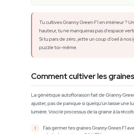
Tu cultives Granny Green F1 en intérieur ?
hauteur, tu ne manqueras pas d'espace vertic
Si tu pars de zéro, jette un coup d'oeil à nos
puzzle toi-même.
Comment cultiver les graine
La génétique autofloraison fait de Granny Green 
ajuster, pas de panique si quelqu'un laisse une 
lumière. Voici le processus de la graine à la récolt
Fais germer tes graines Granny Green F1 ave