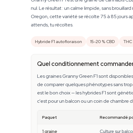
nul. Le résultat : un calme limpide, sans brouilla
Oregon, cette variété se récolte 75 à 85 jours 
attends, tu récoltes.
Hybride F1 autofloraison
15-20 % CBD
THC 
Quel conditionnement commander
Les graines Granny Green F1 sont disponibles
de comparer quelques phénotypes sans trop t'
est le bon choix — les hybrides F1 sont génét
c'est pour un balcon ou un coin de chambre 
Paquet
Recommandé po
1 graine
Culture sur balc