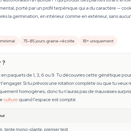
rd mental, porté par un profil terpénique qui a du caractère — coo
après la germination, en intérieur comme en extérieur, sans au
minimal
75-85 jours graine-récolte
18+ uniquement
 ?
 en paquets de 1, 3, 6 ou 9. Tu découvres cette génétique pour
engager. Si tu prévois une rotation complète ou que tu veux rem
iquement homogènes, donc tu n'auras pas de mauvaises surprises 
de
culture
quand l'espace est compté.
ur
on, tente mono-plante, premier test