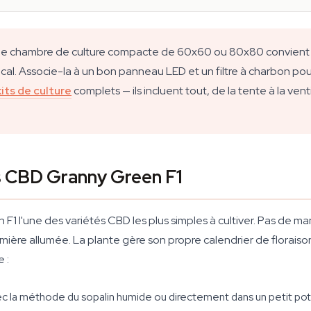
 Une chambre de culture compacte de 60x60 ou 80x80 convient
al. Associe-la à un bon panneau LED et un filtre à charbon pou
kits de culture
complets — ils incluent tout, de la tente à la vent
s CBD Granny Green F1
F1 l'une des variétés CBD les plus simples à cultiver. Pas de m
lumière allumée. La plante gère son propre calendrier de florai
e :
c la méthode du sopalin humide ou directement dans un petit pot 