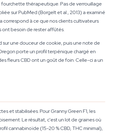
 fourchette thérapeutique. Pas de verrouillage
bliée sur PubMed (Borgelt et al., 2013) a examiné
Ça correspond à ce que nos clients cultivateurs
s ont besoin de rester affûtés.
rd sur une douceur de cookie, puis une note de
D Oregon porte un profil terpénique chargé en
des fleurs CBD ont un goût de foin. Celle-ci a un
es et stabilisées. Pour Granny Green F1, les
ement. Le résultat, c'est un lot de graines où
rofil cannabinoïde (15-20 % CBD, THC minimal),