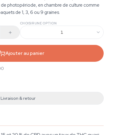
 de photopériode, en chambre de culture comme
quets de 1, 3, 6 ou 9 graines.
CHOISIR UNE OPTION
1
Ajouter au panier
00
Livraison & retour
re 15 et 20 % de CBD avec un taux de THC quasi