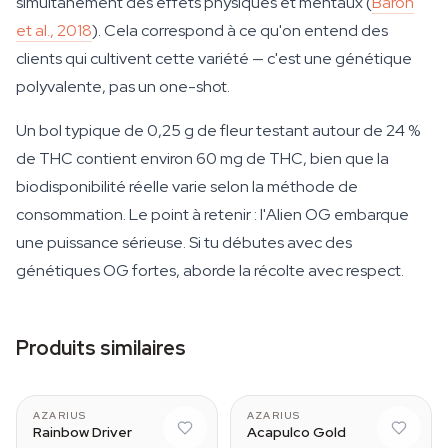
simultanément des effets physiques et mentaux (
Baron
et al., 2018
). Cela correspond à ce qu'on entend des
clients qui cultivent cette variété — c'est une génétique
polyvalente, pas un one-shot.
Un bol typique de 0,25 g de fleur testant autour de 24 %
de THC contient environ 60 mg de THC, bien que la
biodisponibilité réelle varie selon la méthode de
consommation. Le point à retenir : l'Alien OG embarque
une puissance sérieuse. Si tu débutes avec des
génétiques OG fortes, aborde la récolte avec respect.
Produits similaires
AZARIUS
AZARIUS
Rainbow Driver
Acapulco Gold