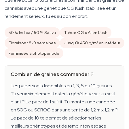
ouvre le bocal. Si tu cherches à commander des graines de
cannabis avec une génétique OG Kush stabilisée et un
rendement sérieux, tu es au bon endroit.
50 % Indica / 50 % Sativa
Tahoe OG x Alien Kush
Floraison : 8-9 semaines
Jusqu'à 450 g/m² en intérieur
Féminisée à photopériode
Combien de graines commander ?
Les packs sont disponibles en 1, 3, 5 ou 10 graines.
Tu veux simplement tester la génétique sur un seul
plant ? Le pack de 1 suffit. Tu montes une canopée
en SOG ou SCROG dans une tente de 1,2 m x 1,2 m ?
Le pack de 10 te permet de sélectionner les
meilleurs phénotypes et de remplir ton espace