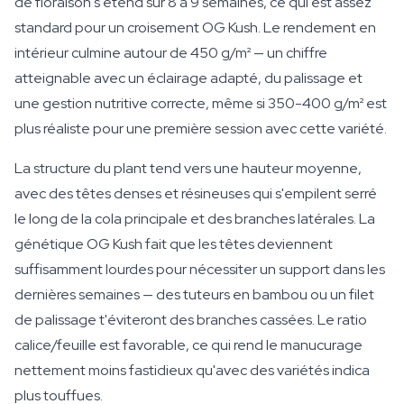
de floraison s'étend sur 8 à 9 semaines, ce qui est assez
standard pour un croisement OG Kush. Le rendement en
intérieur culmine autour de 450 g/m² — un chiffre
atteignable avec un éclairage adapté, du palissage et
une gestion nutritive correcte, même si 350-400 g/m² est
plus réaliste pour une première session avec cette variété.
La structure du plant tend vers une hauteur moyenne,
avec des têtes denses et résineuses qui s'empilent serré
le long de la cola principale et des branches latérales. La
génétique OG Kush fait que les têtes deviennent
suffisamment lourdes pour nécessiter un support dans les
dernières semaines — des tuteurs en bambou ou un filet
de palissage t'éviteront des branches cassées. Le ratio
calice/feuille est favorable, ce qui rend le manucurage
nettement moins fastidieux qu'avec des variétés indica
plus touffues.