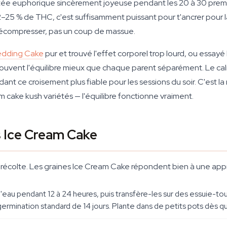
ntée euphorique sincèrement joyeuse pendant les 20 à 30 premiè
2–25 % de THC, c'est suffisamment puissant pour t'ancrer pour la 
 décompresser, pas un coup de massue.
dding Cake
pur et trouvé l'effet corporel trop lourd, ou essay
e trouvent l'équilibre mieux que chaque parent séparément. Le
ant ce croisement plus fiable pour les sessions du soir. C'est l
 cake kush variétés — l'équilibre fonctionne vraiment.
s Ice Cream Cake
 la récolte. Les graines Ice Cream Cake répondent bien à une ap
 l'eau pendant 12 à 24 heures, puis transfère-les sur des essuie-t
rmination standard de 14 jours. Plante dans de petits pots dès que