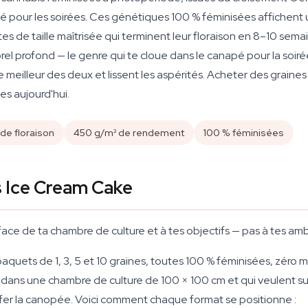
lé pour les soirées. Ces génétiques 100 % féminisées affichent 
tes de taille maîtrisée qui terminent leur floraison en 8–10 se
l profond — le genre qui te cloue dans le canapé pour la soirée. 
meilleur des deux et lissent les aspérités. Acheter des graines
es aujourd'hui.
de floraison
450 g/m² de rendement
100 % féminisées
s Ice Cream Cake
ace de ta chambre de culture et à tes objectifs — pas à tes amb
aquets de 1, 3, 5 et 10 graines, toutes 100 % féminisées, zéro m
 dans une chambre de culture de 100 × 100 cm et qui veulent s
fer la canopée. Voici comment chaque format se positionne :