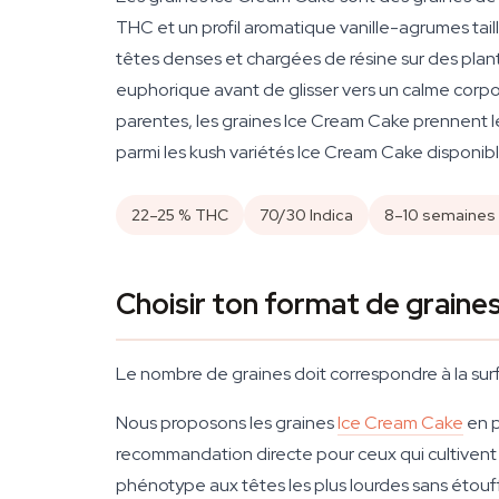
THC et un profil aromatique vanille-agrumes tail
têtes denses et chargées de résine sur des plan
euphorique avant de glisser vers un calme corpore
parentes, les graines Ice Cream Cake prennent le 
parmi les kush variétés Ice Cream Cake disponibl
22–25 % THC
70/30 Indica
8–10 semaines 
Choisir ton format de graine
Le nombre de graines doit correspondre à la surf
Nous proposons les graines
Ice Cream Cake
en p
recommandation directe pour ceux qui cultivent
phénotype aux têtes les plus lourdes sans étouf