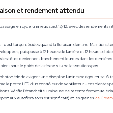
oraison et rendement attendu
passage en cycle lumineux strict 12/12, avec des rendements in
: c'est toi qui décides quand la floraison démarre. Maintiens t
veloppées, puis passe à 12 heures de lumière et 12 heures d'obsc
is les têtes deviennent franchement lourdes dans les dernières 
ient sous le poids de la résine si tu ne les soutiens pas.
 photopériode exigent une discipline lumineuse rigoureuse. Si ta 
e la petite LED d'un contrôleur de ventilateur — tes plantes 
ons. Vérifie l'étanchéité lumineuse de ta tente fermeture éclai
ort aux autofloraisons est significatif, et les graines
Ice Cream