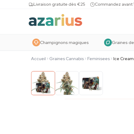
Skip to content
Livraison gratuite dès €25
Commandez avant 10
Champignons magiques
Graines de
Accueil
Graines Cannabis
Feminisees
Ice Cream