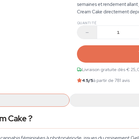
semaines et rendement allant
Cream Cake directement depu
QUANTITÉ
Livraison gratuite dès € 25,
4.5
/5
à partir de 781 avis
am Cake ?
 cannabis féminisées à photopériode, issues du croisement Ge