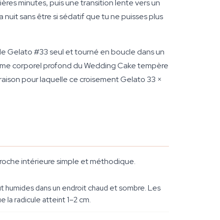
res minutes, puis une transition lente vers un
nuit sans être si sédatif que tu ne puisses plus
é le Gelato #33 seul et tourné en boucle dans un
 calme corporel profond du Wedding Cake tempère
a raison pour laquelle ce croisement Gelato 33 ×
proche intérieure simple et méthodique.
out humides dans un endroit chaud et sombre. Les
 la radicule atteint 1–2 cm.