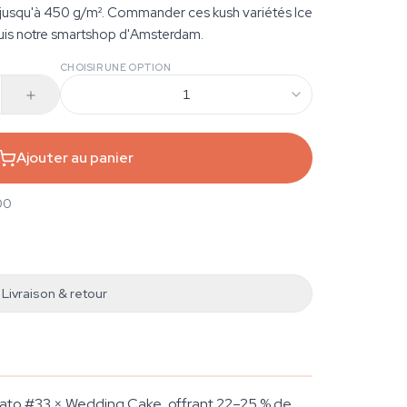
 jusqu'à 450 g/m². Commander ces kush variétés Ice
is notre smartshop d'Amsterdam.
CHOISIR UNE OPTION
1
Ajouter au panier
00
Livraison & retour
lato #33 × Wedding Cake, offrant 22–25 % de