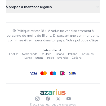
Infos livraison
support@azarius.com
Smokeshop
À propos & mentions légales
+31(0)204897914
Politique de retour
Smartshop
À propos d'Azarius
Garantie qualité
Herbshop
Wiki
Nous contacter
Growshop
Blog
🔞
Politique stricte 18+. Azarius ne vend sciemment à
FAQ
personne de moins de 18 ans. En passant une commande, tu
Musique
Politique de confidentialité
confirmes être majeur dans ton pays.
Notre politique d'âge
Rédacteurs
International
Normes éditoriales
English
·
Nederlands
·
Deutsch
·
Español
·
Italiano
·
Português
·
Dansk
·
Suomi
·
Polski
·
Svenska
·
Čeština
Outils & Calculateurs
Promotions
Plan du site
© 2026 Azarius. Tous droits réservés.