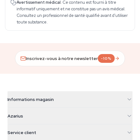
Avertissement médical.
Ce contenu est fourni à titre
informatif uniquement et ne constitue pas un avis médical.
Consultez un professionnel de santé qualifié avant d'utiliser
toute substance.
Inscrivez-vous à notre newsletter
-10%
Informations magasin
Azarius
Azarius
Galvaniweg 11
5482 TN Schijndel
Graines de cannabis
Service client
Nederland
Champignons magiques