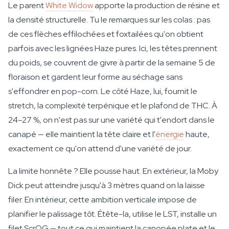
Le parent
White Widow
apporte la production de résine et
la densité structurelle. Tu le remarques sur les colas : pas
de ces flèches effilochées et foxtailées qu'on obtient
parfois avec les lignées Haze pures. Ici, les têtes prennent
du poids, se couvrent de givre à partir de la semaine 5 de
floraison et gardent leur forme au séchage sans
s'effondrer en pop-corn. Le côté Haze, lui, fournit le
stretch, la complexité terpénique et le plafond de THC. À
24–27 %, on n'est pas sur une variété qui t'endort dans le
canapé — elle maintient la tête claire et l'
énergie
haute,
exactement ce qu'on attend d'une variété de jour.
La limite honnête ? Elle pousse haut. En extérieur, la Moby
Dick peut atteindre jusqu'à 3 mètres quand on la laisse
filer. En intérieur, cette ambition verticale impose de
planifier le palissage tôt. Étête-la, utilise le LST, installe un
filet ScrOG — tout ce qui maintient la canopée plate et le