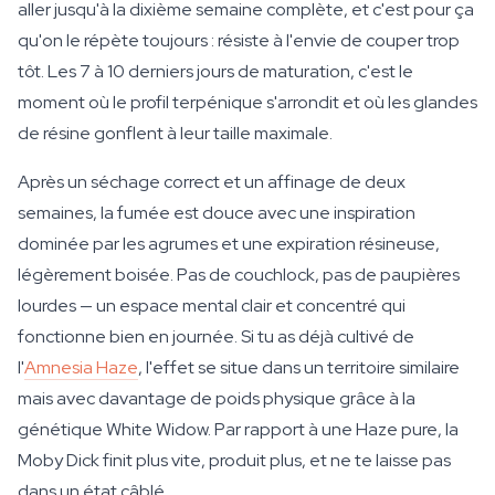
aller jusqu'à la dixième semaine complète, et c'est pour ça
qu'on le répète toujours : résiste à l'envie de couper trop
tôt. Les 7 à 10 derniers jours de maturation, c'est le
moment où le profil terpénique s'arrondit et où les glandes
de résine gonflent à leur taille maximale.
Après un séchage correct et un affinage de deux
semaines, la fumée est douce avec une inspiration
dominée par les agrumes et une expiration résineuse,
légèrement boisée. Pas de couchlock, pas de paupières
lourdes — un espace mental clair et concentré qui
fonctionne bien en journée. Si tu as déjà cultivé de
l'
Amnesia Haze
, l'effet se situe dans un territoire similaire
mais avec davantage de poids physique grâce à la
génétique White Widow. Par rapport à une Haze pure, la
Moby Dick finit plus vite, produit plus, et ne te laisse pas
dans un état câblé.