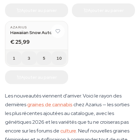
Ajouter au panier
Ajouter au panier
AZARIUS
Hawaiian Snow Auto
€ 25,99
1
3
5
10
Ajouter au panier
Les nouveautés viennent d'arriver. Voici le rayon des
dernières
graines de cannabis
chez Azarius — les sorties
les plus récentes ajoutées au catalogue, avec les
génétiques 2026 et les variétés que tu ne croiseras pas
encore sur les forums de
culture
. Neuf nouvelles graines
féminisées et autofloraison à commander tout de suite,