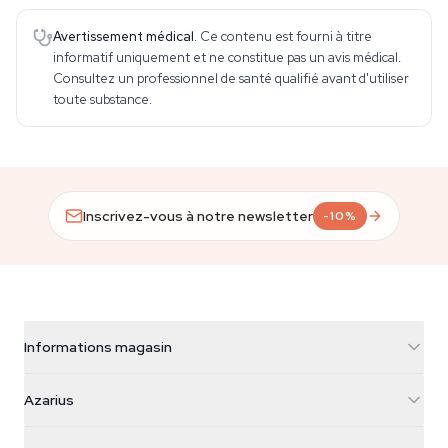
Avertissement médical.
Ce contenu est fourni à titre
informatif uniquement et ne constitue pas un avis médical.
Consultez un professionnel de santé qualifié avant d'utiliser
toute substance.
Inscrivez-vous à notre newsletter
-10%
Informations magasin
Azarius
Azarius
Galvaniweg 11
5482 TN Schijndel
Graines de cannabis