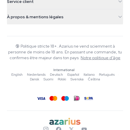
Service client
Nederland
Champignons magiques
Infos livraison
support@azarius.com
Smokeshop
À propos & mentions légales
+31(0)204897914
Politique de retour
Smartshop
À propos d'Azarius
Garantie qualité
Herbshop
Wiki
Nous contacter
Growshop
Blog
🔞
Politique stricte 18+. Azarius ne vend sciemment à
FAQ
personne de moins de 18 ans. En passant une commande, tu
Musique
Politique de confidentialité
confirmes être majeur dans ton pays.
Notre politique d'âge
Rédacteurs
International
Normes éditoriales
English
·
Nederlands
·
Deutsch
·
Español
·
Italiano
·
Português
·
Dansk
·
Suomi
·
Polski
·
Svenska
·
Čeština
Outils & Calculateurs
Promotions
Plan du site