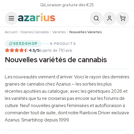
Skip to content
Livraison gratuite dès €25
Accueil
Graines Cannabis
Varietes
Nouvelles Varietes
SEEDSHOP
9 PRODUITS
4.5
/5
à partir de 781 avis
Nouvelles variétés de cannabis
Les nouveautés viennent d'arriver. Voici le rayon des dernières
graines de cannabis
chez Azarius — les sorties les plus
récentes ajoutées au catalogue, avec les génétiques 2026 et
les variétés que tu ne croiseras pas encore sur les forums de
culture
. Neuf nouvelles graines féminisées et autofloraison à
commander tout de suite, dont notre Rainbow Driver exclusive
Azarius. Smartshop depuis 1999.