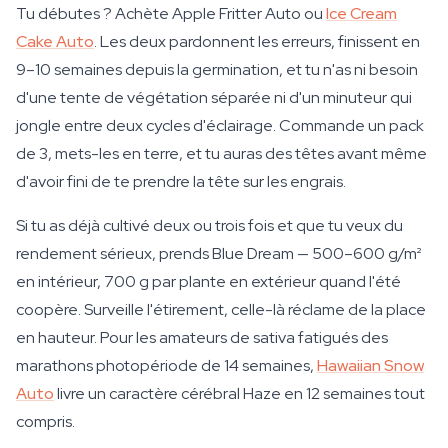
Tu débutes ? Achète Apple Fritter Auto ou
Ice Cream
Cake Auto
. Les deux pardonnent les erreurs, finissent en
9–10 semaines depuis la germination, et tu n'as ni besoin
d'une tente de végétation séparée ni d'un minuteur qui
jongle entre deux cycles d'éclairage. Commande un pack
de 3, mets-les en terre, et tu auras des têtes avant même
d'avoir fini de te prendre la tête sur les engrais.
Si tu as déjà cultivé deux ou trois fois et que tu veux du
rendement sérieux, prends Blue Dream — 500–600 g/m²
en intérieur, 700 g par plante en extérieur quand l'été
coopère. Surveille l'étirement, celle-là réclame de la place
en hauteur. Pour les amateurs de sativa fatigués des
marathons photopériode de 14 semaines,
Hawaiian Snow
Auto
livre un caractère cérébral Haze en 12 semaines tout
compris.