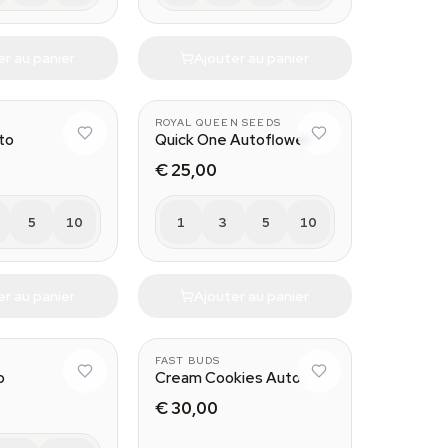
er au panier
Ajouter au panier
ROYAL QUEEN SEEDS
to
Quick One Autoflower
€ 25,00
5
10
1
3
5
10
er au panier
Ajouter au panier
FAST BUDS
o
Cream Cookies Auto
€ 30,00