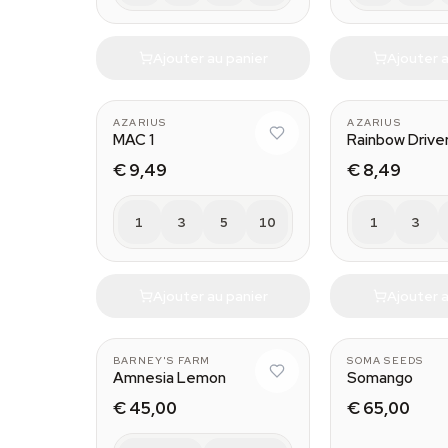
Ajouter au panier
Ajouter a
AZARIUS
AZARIUS
MAC 1
Rainbow Drive
€ 9,49
€ 8,49
1
3
5
10
1
3
Ajouter au panier
Ajouter a
BARNEY'S FARM
SOMA SEEDS
Amnesia Lemon
Somango
€ 45,00
€ 65,00