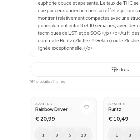
euphorie douce et apaisante. Le taux de THC se s
que par ceux qui recherchent un effet équilibré 
montrent relativement compactes avec une structu
généralement entre 8 et 10 semaines, avec des r
techniques de LST et de SOG.</p><p>Au fil des
comme le Runtz (Zkittlez × Gelato) ou le Zlushie
lignée exceptionnelle.</p>
Filtres
164 produits affichés
AZARIUS
AZARIUS
Rainbow Driver
Runtz
€ 20,99
€ 10,49
1
3
5
10
1
3