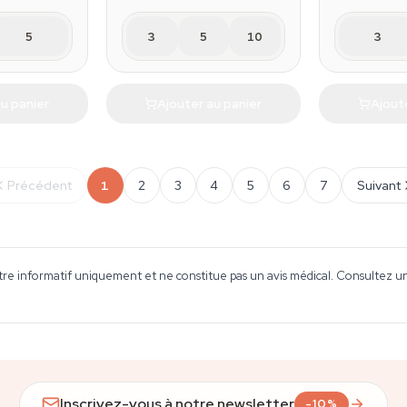
5
3
5
10
3
u panier
Ajouter au panier
Ajout
Précédent
1
2
3
4
5
6
7
Suivant
tre informatif uniquement et ne constitue pas un avis médical. Consultez un 
Inscrivez-vous à notre newsletter
-10%