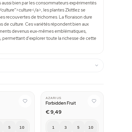
ées aussi bien par les consommateurs expérimentés
ulture">culture</a>, les plantes Zkittlez se
ses recouvertes de trichomes. La floraison dure
 de culture. Ces variétés répondent bien aux
oisements devenus eux-mêmes emblématiques,
 permettant d'explorer toute la richesse de cette
AZARIUS
Forbidden Fruit
€ 9,49
5
10
1
3
5
10