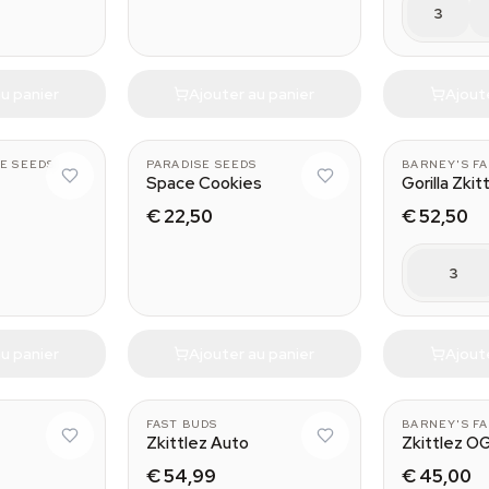
3
u panier
Ajouter au panier
Ajout
E SEEDS
PARADISE SEEDS
BARNEY'S F
Space Cookies
Gorilla Zkit
€ 22,50
€ 52,50
3
u panier
Ajouter au panier
Ajout
FAST BUDS
BARNEY'S F
Zkittlez Auto
Zkittlez O
€ 54,99
€ 45,00