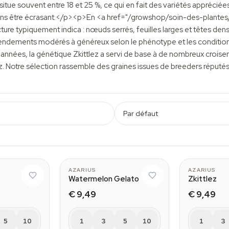
itue souvent entre 18 et 25 %, ce qui en fait des variétés appréci
sans être écrasant.</p><p>En <a href="/growshop/soin-des-plantes/c
re typiquement indica : nœuds serrés, feuilles larges et têtes den
endements modérés à généreux selon le phénotype et les conditions
 années, la génétique Zkittlez a servi de base à de nombreux cr
z. Notre sélection rassemble des graines issues de breeders réputés,
Par défaut
AZARIUS
AZARIUS
Watermelon Gelato
Zkittlez
€ 9,49
€ 9,49
5
10
1
3
5
10
1
3