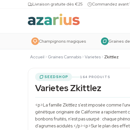
Skip to content
Livraison gratuite dès €25
Commandez avant 10
Champignons magiques
Graines de
Accueil
Graines Cannabis
Varietes
Zkittlez
SEEDSHOP
164 PRODUITS
Varietes Zkittlez
<p>La famille Zkittlez s'est imposée comme l'un
génétique originaire de Californie a rapidement
bonbons fruités, n'est pas usurpé : chaque phéno
d'agrumes acidulés.</p><p>Sur le plan des effet