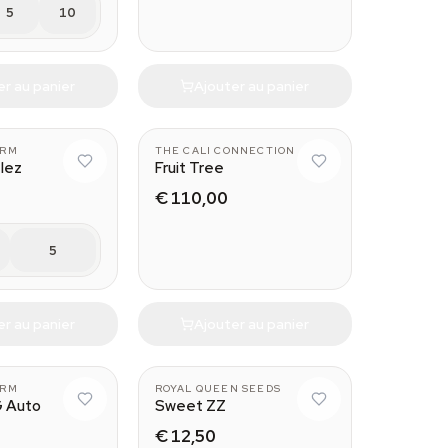
5
10
er au panier
Ajouter au panier
ARM
THE CALI CONNECTION
tlez
Fruit Tree
€ 110,00
5
er au panier
Ajouter au panier
ARM
ROYAL QUEEN SEEDS
G Auto
Sweet ZZ
€ 12,50