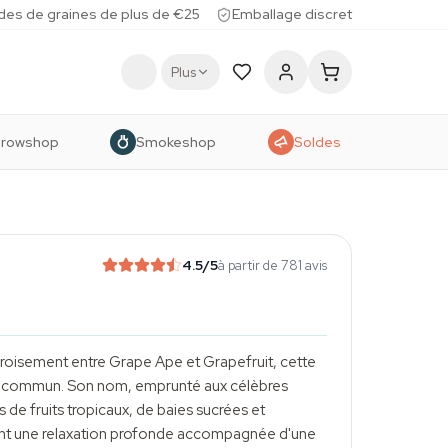
des de graines de plus de €25
Emballage discret
Plus
rowshop
Smokeshop
Soldes
4.5
/5
à partir de 781 avis
croisement entre Grape Ape et Grapefruit, cette
s du commun. Son nom, emprunté aux célèbres
de fruits tropicaux, de baies sucrées et
frant une relaxation profonde accompagnée d'une