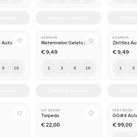
u panier
Ajouter au panier
Ajout
AZARIUS
AZARIUS
r Auto
Watermelon Gelato Auto
Zkittlez Au
€ 9,49
€ 9,49
5
10
1
3
5
10
1
3
u panier
Ajouter au panier
Ajout
VIP SEEDS
FAST BUDS
Torpedo
GG#4 Aut
€ 22,00
€ 99,00