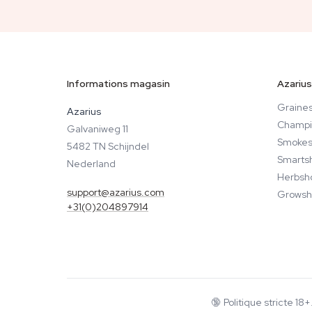
Informations magasin
Azarius
Graines
Azarius
Champi
Galvaniweg 11
Smokes
5482 TN Schijndel
Smarts
Nederland
Herbsh
support@azarius.com
Growsh
+31(0)204897914
🔞
Politique stricte 