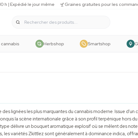
 h | Expédié le jour même
Graines gratuites pour les comman
 cannabis
Herbshop
Smartshop
G
e des lignées les plus marquantes du cannabis moderne. Issue d'un 
 conquis la scène internationale grâce à son profil terpénique hor
type délivre un bouquet aromatique explosif où se mêlent des notes 
s, les variétés Zkittlez sont généralement à dominance indica, of