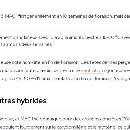
ne 8. MAC 1 finit généralement en 10 semaines de floraison, mais 
ement blanc laiteux avec 10 à 20 % ambrés. Sèche à 18-20 °C avec
t au moins deux semaines.
euse côté humidité en fin de floraison. Ces têtes denses piègen
la moisissure faute d'avoir maintenu une
ventilation
rigoureuse en
 réglé à 45-50 % d'humidité relative en fin de floraison t'épa
utres hybrides
logue, et MAC 1 se démarque pour deux raisons concrètes. D'abo
appuient lourdement sur le caryophyllène et le myrcène, ce qui 