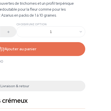
ouvertes de trichomes et un profil terpénique
 redoutable pour la fleur comme pour les
zarius en packs de 1 à 10 graines.
CHOISIR UNE OPTION
1
Ajouter au panier
00
Livraison & retour
s crémeux