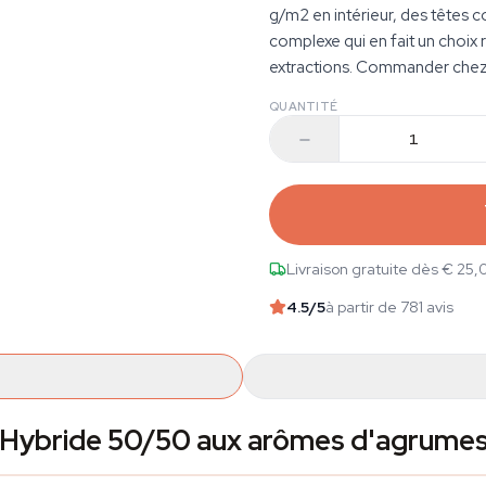
g/m2 en intérieur, des têtes c
complexe qui en fait un choix
extractions. Commander chez A
QUANTITÉ
Livraison gratuite dès € 25,
4.5
/5
à partir de 781 avis
— Hybride 50/50 aux arômes d'agrume