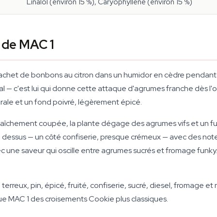
Linalol (environ 15 %), Caryophyllène (environ 15 %)
f de MAC 1
sachet de bonbons au citron dans un humidor en cèdre pendant l
l — c'est lui qui donne cette attaque d'agrumes franche dès l'ou
rale et un fond poivré, légèrement épicé.
. Fraîchement coupée, la plante dégage des agrumes vifs et un fu
e dessus — un côté confiserie, presque crémeux — avec des not
ne saveur qui oscille entre agrumes sucrés et fromage funky. R
 terreux, pin, épicé, fruité, confiserie, sucré, diesel, fromage
gue MAC 1 des croisements Cookie plus classiques.