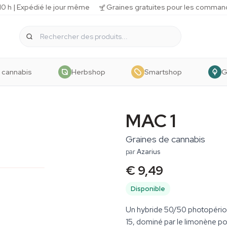
 h | Expédié le jour même
Graines gratuites pour les comman
 cannabis
Herbshop
Smartshop
G
MAC 1
Graines de cannabis
par
Azarius
€ 9,49
Disponible
Un hybride 50/50 photopériod
15, dominé par le limonène p