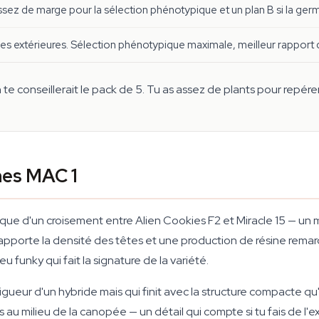
Assez de marge pour la sélection phénotypique et un plan B si la germ
lles extérieures. Sélection phénotypique maximale, meilleur rapport q
on te conseillerait le pack de 5. Tu as assez de plants pour repér
nes MAC 1
que d'un croisement entre Alien Cookies F2 et Miracle 15 — un 
 apporte la densité des têtes et une production de résine remarq
funky qui fait la signature de la variété.
vigueur d'un hybride mais qui finit avec la structure compacte q
u milieu de la canopée — un détail qui compte si tu fais de l'ex