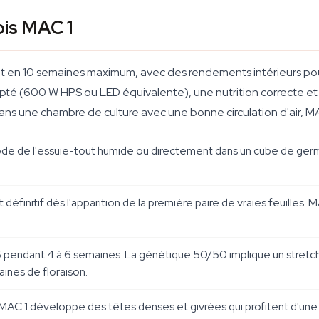
bis MAC 1
rit en 10 semaines maximum, avec des rendements intérieurs p
pté (600 W HPS ou LED équivalente), une nutrition correcte et
ns une chambre de culture avec une bonne circulation d'air, M
ode de l'essuie-tout humide ou directement dans un cube de germ
éfinitif dès l'apparition de la première paire de vraies feuilles. MA
/6 pendant 4 à 6 semaines. La génétique 50/50 implique un stret
ines de floraison.
 MAC 1 développe des têtes denses et givrées qui profitent d'une b