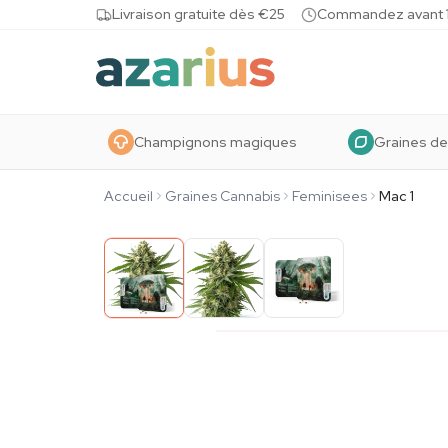
Skip to content
Livraison gratuite dès €25
Commandez avant 10
Champignons magiques
Graines de
Accueil
Graines Cannabis
Feminisees
Mac 1