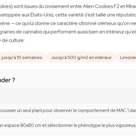
okies) sont issues du croisement entre Alien Cookies F2 et Mir
éveloppée aux États-Unis, cette variété s'est taillé une réputat
monène — ce qui lui donne ce caractère citronné crémeux qu'on n
raines de cannabis qui performent aussi bien en intérieur qu'en
 de culture.
 : jusqu'à 10 semaines
Jusqu'à 500 g/m2 en intérieur
Limonè
der ?
s pousser un seul plant pour observer le comportement de MAC 1 dan
 un espace 80x80 cm et sélectionner le phénotype le plus vigoureux