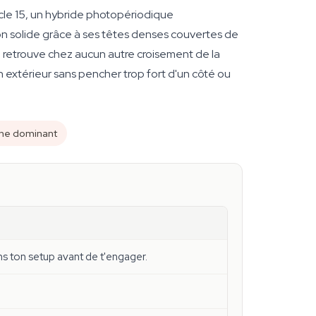
acle 15, un hybride photopériodique
ion solide grâce à ses têtes denses couvertes de
e retrouve chez aucun autre croisement de la
 extérieur sans pencher trop fort d'un côté ou
ne dominant
s ton setup avant de t'engager.
.