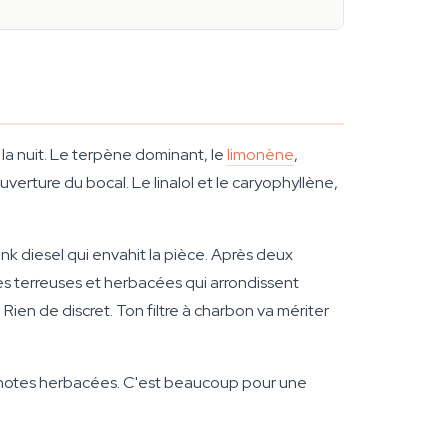
a nuit. Le terpène dominant, le
limonène
,
verture du bocal. Le linalol et le caryophyllène,
nk diesel qui envahit la pièce. Après deux
es terreuses et herbacées qui arrondissent
ien de discret. Ton filtre à charbon va mériter
 et notes herbacées. C'est beaucoup pour une