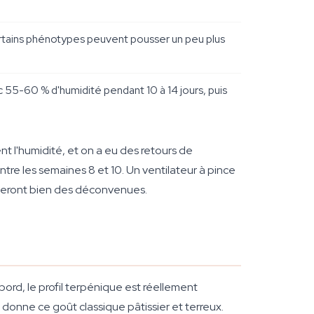
certains phénotypes peuvent pousser un peu plus
 55-60 % d'humidité pendant 10 à 14 jours, puis
t l'humidité, et on a eu des retours de
tre les semaines 8 et 10. Un ventilateur à pince
rgneront bien des déconvenues.
rd, le profil terpénique est réellement
donne ce goût classique pâtissier et terreux.