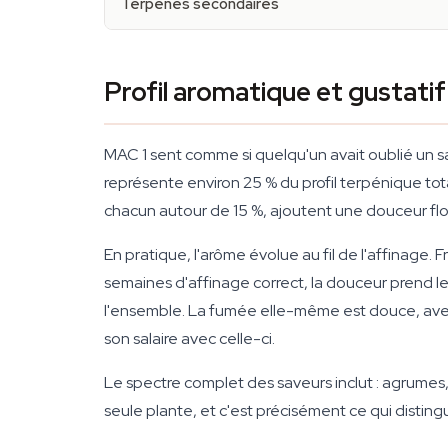
Terpènes secondaires
Profil aromatique et gustati
MAC 1 sent comme si quelqu'un avait oublié un 
représente environ 25 % du profil terpénique tota
chacun autour de 15 %, ajoutent une douceur flo
En pratique, l'arôme évolue au fil de l'affinage
semaines d'affinage correct, la douceur prend l
l'ensemble. La fumée elle-même est douce, avec u
son salaire avec celle-ci.
Le spectre complet des saveurs inclut : agrumes,
seule plante, et c'est précisément ce qui distin