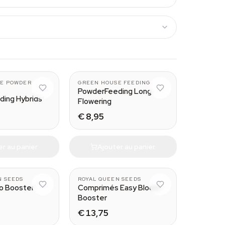
125 gr
125 gr
E POWDER
GREEN HOUSE FEEDING
PowderFeeding Long
ing Hybrids
Flowering
€ 8,95
er au panier
Ajouter au panier
N SEEDS
ROYAL QUEEN SEEDS
o Booster
Comprimés Easy Bloom
Booster
€ 13,75