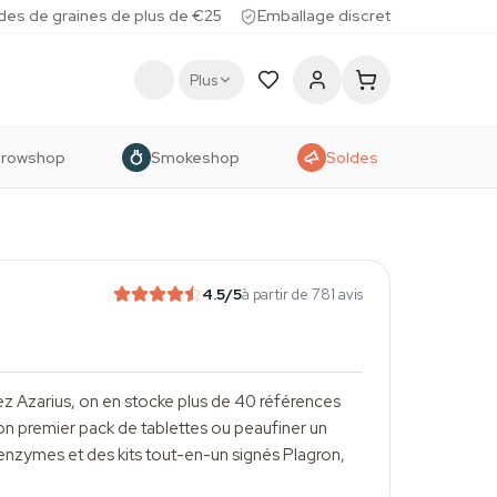
des de graines de plus de €25
Emballage discret
Plus
rowshop
Smokeshop
Soldes
4.5
/5
à partir de 781 avis
ez Azarius, on en stocke plus de 40 références
 ton premier pack de tablettes ou peaufiner un
s enzymes et des kits tout-en-un signés Plagron,