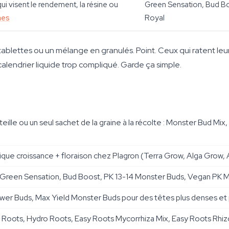
i visent le rendement, la résine ou
Green Sensation, Bud B
nes
Royal
 tablettes ou un mélange en granulés. Point. Ceux qui ratent leu
calendrier liquide trop compliqué. Garde ça simple.
eille ou un seul sachet de la graine à la récolte : Monster Bud M
sique croissance + floraison chez Plagron (Terra Grow, Alga Grow,
n : Green Sensation, Bud Boost, PK 13-14 Monster Buds, Vegan PK 
r Buds, Max Yield Monster Buds pour des têtes plus denses et p
Roots, Hydro Roots, Easy Roots Mycorrhiza Mix, Easy Roots Rhi