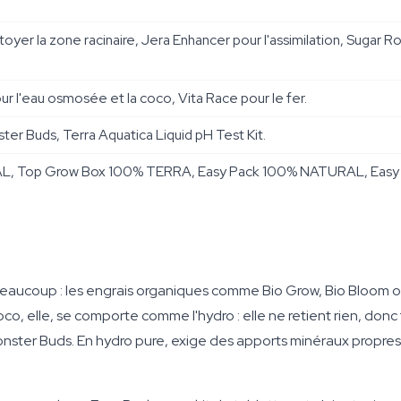
yer la zone racinaire, Jera Enhancer pour l'assimilation, Sugar R
r l'eau osmosée et la coco, Vita Race pour le fer.
er Buds, Terra Aquatica Liquid pH Test Kit.
 Top Grow Box 100% TERRA, Easy Pack 100% NATURAL, Easy P
eaucoup : les engrais organiques comme Bio Grow, Bio Bloom 
oco, elle, se comporte comme l'hydro : elle ne retient rien, don
onster Buds. En hydro pure, exige des apports minéraux propr