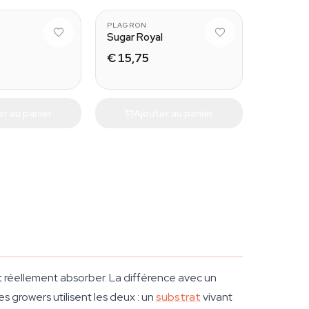
PLAGRON
Sugar Royal
€ 15,75
er au panier
Ajouter au panier
 réellement absorber. La différence avec un
des growers utilisent les deux : un
substrat
vivant