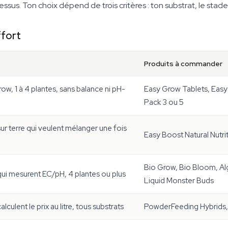
us. Ton choix dépend de trois critères : ton substrat, le stade 
ffort
Produits à commander
ow, 1 à 4 plantes, sans balance ni pH-
Easy Grow Tablets, Eas
Pack 3 ou 5
ur terre qui veulent mélanger une fois
Easy Boost Natural Nutri
Bio Grow, Bio Bloom, Al
ui mesurent EC/pH, 4 plantes ou plus
Liquid Monster Buds
lculent le prix au litre, tous substrats
PowderFeeding Hybrids, 