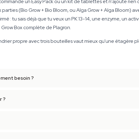
 commande un Easy Pack ou un kit de tablettes et n'ajoute rien 
x parties (Bio Grow + Bio Bloom, ou Alga Grow + Alga Bloom) av
rmé : tu sais déjà que tu veux un PK 13-14, une enzyme, un act
p Grow Box complète de Plagron.
drier propre avec trois bouteilles vaut mieux qu'une étagère pl
lement besoin ?
r ?