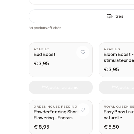
Filtres
34 produits affichés
AZARIUS
AZARIUS
Bud Boost
Bloom Boost -
stimulateur de
€ 3,95
€ 3,95
Ajouter au panier
Ajouter a
125 gr
GREEN HOUSE FEEDING
ROYAL QUEEN S
PowderFeeding Short
Easy Boost nut
Flowering - Engrais
naturelle
floraison courte
€ 8,95
€ 5,50