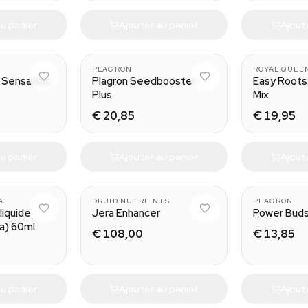
u panier
Ajouter au panier
Ajout
100 ml
PLAGRON
ROYAL QUEE
 Sensation
Plagron Seedbooster
Easy Roots
Plus
Mix
€ 20,85
€ 19,95
u panier
Ajouter au panier
Ajout
50 g
A
DRUID NUTRIENTS
PLAGRON
liquide
Jera Enhancer
Power Bud
ca) 60ml
€ 108,00
€ 13,85
u panier
Ajouter au panier
Ajout