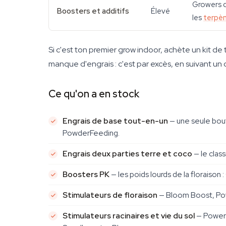
Growers qu
Boosters et additifs
Élevé
les
terpè
Si c'est ton premier grow indoor, achète un kit de
manque d'engrais : c'est par excès, en suivant un 
Ce qu'on a en stock
Engrais de base tout-en-un
— une seule bout
PowderFeeding.
Engrais deux parties terre et coco
— le clas
Boosters PK
— les poids lourds de la floraiso
Stimulateurs de floraison
— Bloom Boost, Powe
Stimulateurs racinaires et vie du sol
— Power 