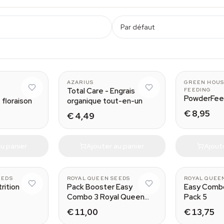
Par défaut
AZARIUS
GREEN HOUS
Total Care - Engrais
FEEDING
PowderFeed
 floraison
organique tout-en-un
€ 8,95
€ 4,49
u panier
Ajouter au panier
Ajout
EEDS
ROYAL QUEEN SEEDS
ROYAL QUEE
rition
Pack Booster Easy
Easy Comb
Combo 3 Royal Queen
Pack 5
Seeds
€ 11,00
€ 13,75