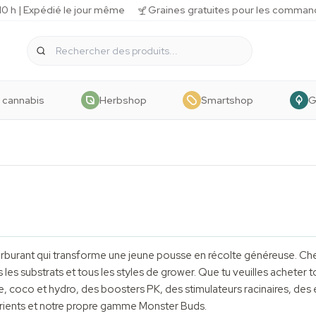
 h | Expédié le jour même
Graines gratuites pour les comman
 cannabis
Herbshop
Smartshop
G
 carburant qui transforme une jeune pousse en récolte généreuse. Ch
s les substrats et tous les styles de grower. Que tu veuilles acheter
erre, coco et hydro, des boosters PK, des stimulateurs racinaires, de
trients et notre propre gamme Monster Buds.