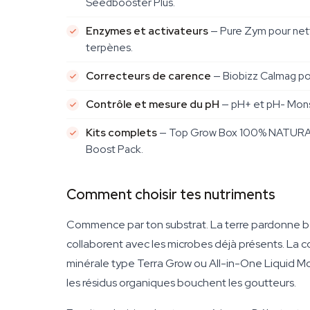
Seedbooster Plus.
Enzymes et activateurs
— Pure Zym pour netto
terpènes.
Correcteurs de carence
— Biobizz Calmag pou
Contrôle et mesure du pH
— pH+ et pH- Monst
Kits complets
— Top Grow Box 100% NATURAL,
Boost Pack.
Comment choisir tes nutriments
Commence par ton substrat. La terre pardonne b
collaborent avec les microbes déjà présents. La c
minérale type Terra Grow ou All-in-One Liquid M
les résidus organiques bouchent les goutteurs.