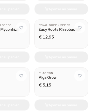
er au panier
Ajouter au panier
N SEEDS
ROYAL QUEEN SEEDS
 Mycorrhiza
Easy Roots Rhizobacter
€ 12,95
er au panier
Ajouter au panier
100 ml
PLAGRON
s
Alga Grow
€ 5,15
er au panier
Ajouter au panier