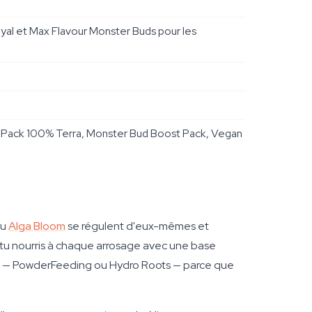
oyal et Max Flavour Monster Buds pour les
ack 100% Terra, Monster Bud Boost Pack, Vegan
ou
Alga Bloom
se régulent d'eux-mêmes et
c tu nourris à chaque arrosage avec une base
es — PowderFeeding ou Hydro Roots — parce que