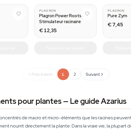
PLAGRON
PLAGRON
Plagron Power Roots -
Pure Zym
Stimulateur racinaire
€ 7,45
€ 12,35
u panier
Ajouter au panier
Ajout
Précédent
1
2
Suivant
ents pour plantes — Le guide Azarius
oncentrés de macro et micro-éléments que les racines peuvent
iment nourrit directement la plante. Dans la vraie vie, la plupart 