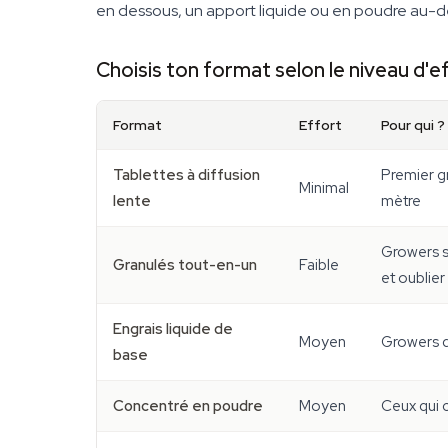
en dessous, un apport liquide ou en poudre au-dess
Choisis ton format selon le niveau d'e
Format
Effort
Pour qui ?
Tablettes à diffusion
Premier gr
Minimal
lente
mètre
Growers s
Granulés tout-en-un
Faible
et oublier
Engrais liquide de
Moyen
Growers q
base
Concentré en poudre
Moyen
Ceux qui ca