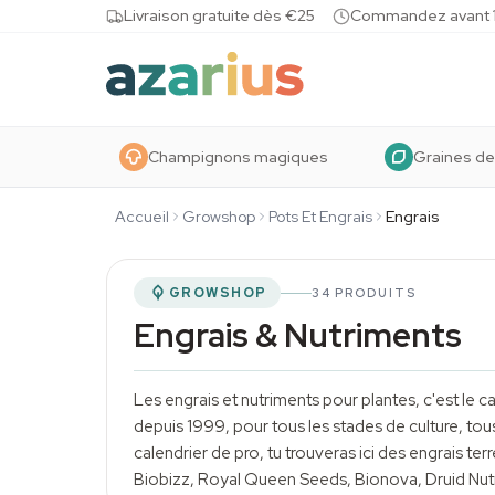
Skip to content
Livraison gratuite dès €25
Commandez avant 10
Champignons magiques
Graines de
Accueil
Growshop
Pots Et Engrais
Engrais
GROWSHOP
34 PRODUITS
Engrais & Nutriments
Les engrais et nutriments pour plantes, c'est le
depuis 1999, pour tous les stades de
culture
, tou
calendrier de pro, tu trouveras ici des engrais t
Biobizz,
Royal Queen Seeds
, Bionova, Druid Nu