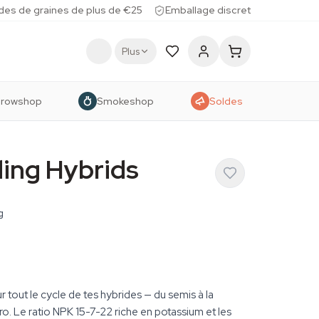
des de graines de plus de €25
Emballage discret
Plus
rowshop
Smokeshop
Soldes
ing Hybrids
g
 tout le cycle de tes hybrides — du semis à la
ro. Le ratio NPK 15-7-22 riche en potassium et les