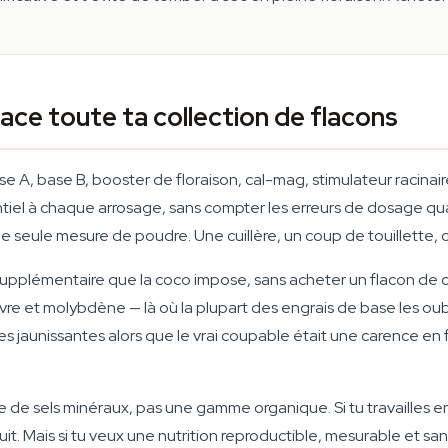
ce toute ta collection de flacons
se A, base B, booster de floraison, cal-mag, stimulateur racinai
tiel à chaque arrosage, sans compter les erreurs de dosage quan
seule mesure de poudre. Une cuillère, un coup de touillette, c'
upplémentaire que la coco impose, sans acheter un flacon de c
ivre et molybdène — là où la plupart des engrais de base les o
es jaunissantes alors que le vrai coupable était une carence en 
base de sels minéraux, pas une gamme organique. Si tu travailles
t. Mais si tu veux une nutrition reproductible, mesurable et sa