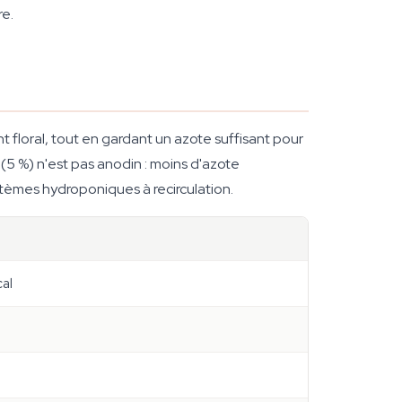
re.
floral, tout en gardant un azote suffisant pour
(5 %) n'est pas anodin : moins d'azote
stèmes hydroponiques à recirculation.
cal