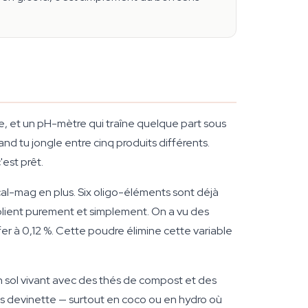
re, et un pH-mètre qui traîne quelque part sous
d tu jongle entre cinq produits différents.
est prêt.
al-mag en plus. Six oligo-éléments sont déjà
ublient purement et simplement. On a vu des
fer à 0,12 %. Cette poudre élimine cette variable
 en sol vivant avec des thés de compost et des
ns devinette — surtout en coco ou en hydro où