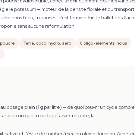
en poudre hydrosoluble, conçu spécifiquement pour les variét
égie le potassium — moteur de la densité florale et du transpor
e dans l'eau, tu arroses, c'est terminé. Fini le ballet des flaco
éroponie sans aucune reformulation.
 poudre
Terre, coco, hydro, aéro
6 oligo-éléments inclus
s
ve au dosage plein (1 g par litre) — de quoi couvrir un cycle com
es par an ou que tu partages avec un pote, la
ficative et t'évite de tomber à sec en pleine floraison. Acheter