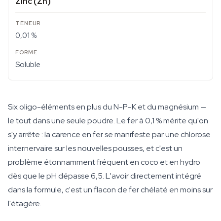
Zinc (Zn)
0,01 %
Soluble
Six oligo-éléments en plus du N-P-K et du magnésium —
le tout dans une seule poudre. Le fer à 0,1 % mérite qu'on
s'y arrête : la carence en fer se manifeste par une chlorose
internervaire sur les nouvelles pousses, et c'est un
problème étonnamment fréquent en coco et en hydro
dès que le pH dépasse 6,5. L'avoir directement intégré
dans la formule, c'est un flacon de fer chélaté en moins sur
l'étagère.