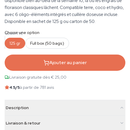
disponible bien au-delà de la semaine 10, là où les engrais de
floraison classiques lâchent. Compatible terre, coco et hydro,
avec 6 oligo-éléments intégrés et cuillère doseuse incluse.
Disponible en sachet de 125 g ou carton de 50.
Choisir une option
QUANTITÉ
125 gr
Full box (50 bags)
Ajouter au panier
Livraison gratuite dès € 25,00
4.5
/5
à partir de 781 avis
Description
Livraison & retour