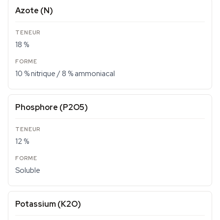
Azote (N)
18 %
10 % nitrique / 8 % ammoniacal
Phosphore (P2O5)
12 %
Soluble
Potassium (K2O)