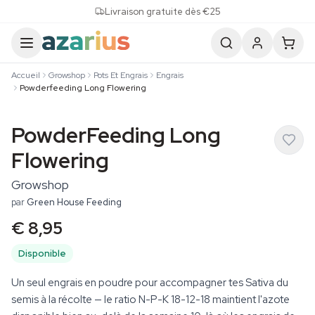
Skip to content
Livraison gratuite dès €25
Accueil
Growshop
Pots Et Engrais
Engrais
Powderfeeding Long Flowering
PowderFeeding Long
Flowering
Growshop
par
Green House Feeding
€ 8,95
Disponible
Un seul engrais en poudre pour accompagner tes Sativa du
semis à la récolte — le ratio N-P-K 18-12-18 maintient l'azote