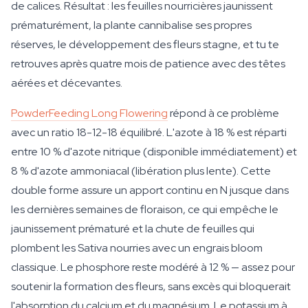
de calices. Résultat : les feuilles nourricières jaunissent
prématurément, la plante cannibalise ses propres
réserves, le développement des fleurs stagne, et tu te
retrouves après quatre mois de patience avec des têtes
aérées et décevantes.
PowderFeeding Long Flowering
répond à ce problème
avec un ratio 18-12-18 équilibré. L'azote à 18 % est réparti
entre 10 % d'azote nitrique (disponible immédiatement) et
8 % d'azote ammoniacal (libération plus lente). Cette
double forme assure un apport continu en N jusque dans
les dernières semaines de floraison, ce qui empêche le
jaunissement prématuré et la chute de feuilles qui
plombent les Sativa nourries avec un engrais bloom
classique. Le phosphore reste modéré à 12 % — assez pour
soutenir la formation des fleurs, sans excès qui bloquerait
l'absorption du calcium et du magnésium. Le potassium à