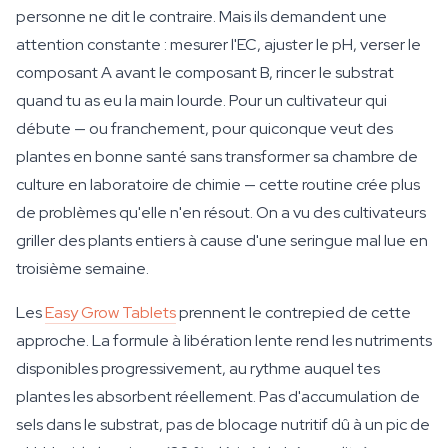
personne ne dit le contraire. Mais ils demandent une
attention constante : mesurer l'EC, ajuster le pH, verser le
composant A avant le composant B, rincer le substrat
quand tu as eu la main lourde. Pour un cultivateur qui
débute — ou franchement, pour quiconque veut des
plantes en bonne santé sans transformer sa chambre de
culture en laboratoire de chimie — cette routine crée plus
de problèmes qu'elle n'en résout. On a vu des cultivateurs
griller des plants entiers à cause d'une seringue mal lue en
troisième semaine.
Les
Easy Grow Tablets
prennent le contrepied de cette
approche. La formule à libération lente rend les nutriments
disponibles progressivement, au rythme auquel tes
plantes les absorbent réellement. Pas d'accumulation de
sels dans le substrat, pas de blocage nutritif dû à un pic de