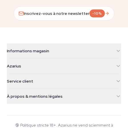
Inscrivez-vous à notre newsletter
-10%
Informations magasin
Azarius
Azarius
Galvaniweg 11
5482 TN Schijndel
Graines de cannabis
Service client
Nederland
Champignons magiques
Infos livraison
support@azarius.com
Smokeshop
À propos & mentions légales
+31(0)204897914
Politique de retour
Smartshop
À propos d'Azarius
Garantie qualité
Herbshop
Wiki
Nous contacter
Growshop
Blog
🔞
Politique stricte 18+. Azarius ne vend sciemment à
FAQ