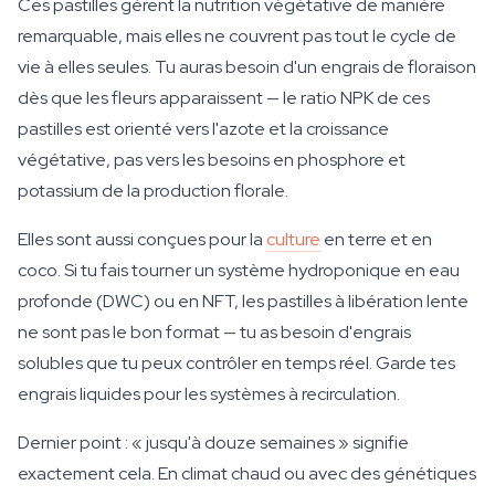
Ces pastilles gèrent la nutrition végétative de manière
remarquable, mais elles ne couvrent pas tout le cycle de
vie à elles seules. Tu auras besoin d'un engrais de floraison
dès que les fleurs apparaissent — le ratio NPK de ces
pastilles est orienté vers l'azote et la croissance
végétative, pas vers les besoins en phosphore et
potassium de la production florale.
Elles sont aussi conçues pour la
culture
en terre et en
coco. Si tu fais tourner un système hydroponique en eau
profonde (DWC) ou en NFT, les pastilles à libération lente
ne sont pas le bon format — tu as besoin d'engrais
solubles que tu peux contrôler en temps réel. Garde tes
engrais liquides pour les systèmes à recirculation.
Dernier point : « jusqu'à douze semaines » signifie
exactement cela. En climat chaud ou avec des génétiques