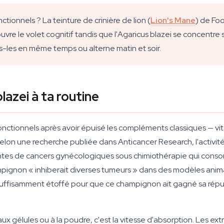
onnels ? La teinture de crinière de lion (
Lion's Mane
) de Fo
n couvre le volet cognitif tandis que l'Agaricus blazei se concentr
-les en même temps ou alterne matin et soir.
lazei à ta routine
onctionnels après avoir épuisé les compléments classiques — v
 Selon une recherche publiée dans
Anticancer Research
, l'activ
ntes de cancers gynécologiques sous chimiothérapie qui consom
mpignon « inhiberait diverses tumeurs » dans des modèles anim
t suffisamment étoffé pour que ce champignon ait gagné sa répu
ux gélules ou à la poudre, c'est la vitesse d'absorption. Les ex