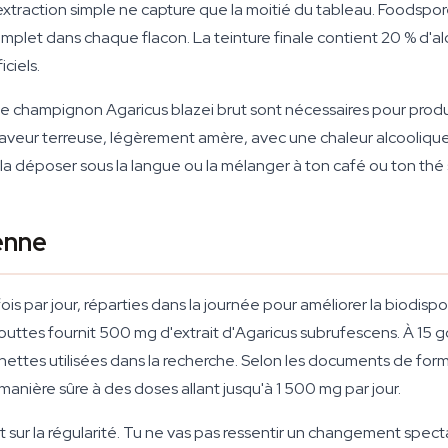
 extraction simple ne capture que la moitié du tableau. Foodspo
complet dans chaque flacon. La teinture finale contient 20 % d'al
ciels.
 de champignon Agaricus blazei brut sont nécessaires pour produi
ne saveur terreuse, légèrement amère, avec une chaleur alcooliqu
 déposer sous la langue ou la mélanger à ton café ou ton thé s
enne
ar jour, réparties dans la journée pour améliorer la biodisponi
uttes fournit 500 mg d'extrait d'
Agaricus subrufescens
. À 15 
ttes utilisées dans la recherche. Selon les documents de forma
manière sûre à des doses allant jusqu'à 1 500 mg par jour.
 sur la régularité. Tu ne vas pas ressentir un changement spect