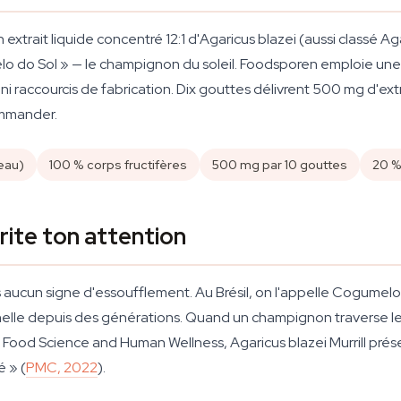
extrait liquide concentré 12:1 d'
Agaricus blazei
(aussi classé
Ag
lo do Sol » — le champignon du soleil. Foodsporen emploie une d
 ni raccourcis de fabrication. Dix gouttes délivrent 500 mg d'extr
ommander.
 eau)
100 % corps fructifères
500 mg par 10 gouttes
20 % 
rite ton attention
rs aucun signe d'essoufflement. Au Brésil, on l'appelle Cogumel
nnelle depuis des générations. Quand un champignon traverse les
s
Food Science and Human Wellness
, Agaricus blazei Murrill pr
é » (
PMC, 2022
).