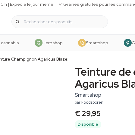
 h | Expédié le jour même
Graines gratuites pour les comman
 cannabis
Herbshop
Smartshop
G
inture Champignon Agaricus Blazei
Teinture d
Agaricus Bla
Smartshop
par
Foodsporen
€ 29,95
Disponible