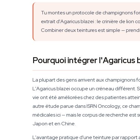
Tu montes un protocole de champignons foncti
extrait d'Agaricus blazei : le crinière de lio
Combiner deux teintures est simple — prends
Pourquoi intégrer l'Agaricus b
La plupart des gens arrivent aux champignons f
L'Agaricus blazei occupe un créneau différent.
vie ont été améliorées chez des patientes attei
autre étude parue dans
ISRN Oncology
, ce cha
médicales ici — mais le corpus de recherche es
Japon et en Chine.
L'avantage pratique d'une teinture par rapport a