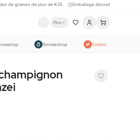
des de graines de plus de €25
Emballage discret
Plus
rowshop
Smokeshop
Soldes
e champignon
zei