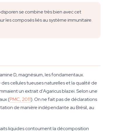
odsporen se combine très bien avec cet
e sur les composés liés au système immunitaire.
itamine D, magnésium, les fondamentaux.
ité des cellules tueuses naturelles et la qualité de
maient un extrait d'Agaricus blazei. Selon une
aux (
PMC, 2011
). On ne fait pas de déclarations
tation de manière indépendante au Brésil, au
traits liquides contournent la décomposition