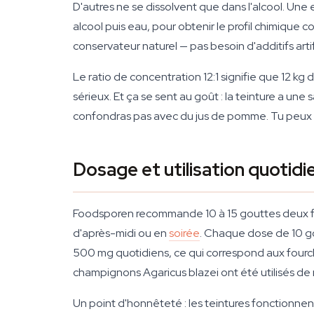
D'autres ne se dissolvent que dans l'alcool. Une
alcool puis eau, pour obtenir le profil chimique 
conservateur naturel — pas besoin d'additifs artifi
Le ratio de concentration 12:1 signifie que 12 kg
sérieux. Et ça se sent au goût : la teinture a u
confondras pas avec du jus de pomme. Tu peux la
Dosage et utilisation quotidi
Foodsporen recommande 10 à 15 gouttes deux fois p
d'après-midi ou en
soirée
. Chaque dose de 10 go
500 mg quotidiens, ce qui correspond aux fourche
champignons Agaricus blazei ont été utilisés de 
Un point d'honnêteté : les teintures fonctionnent