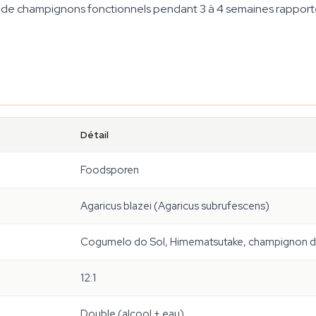
res de champignons fonctionnels pendant 3 à 4 semaines rapport
Détail
Foodsporen
Agaricus blazei (Agaricus subrufescens)
Cogumelo do Sol, Himematsutake, champignon du
12:1
Double (alcool + eau)