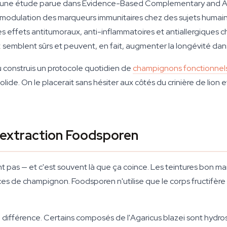
on une étude parue dans
Evidence-Based Complementary and Al
modulation des marqueurs immunitaires chez des sujets humain
effets antitumoraux, anti-inflammatoires et antiallergiques ch
semblent sûrs et peuvent, en fait, augmenter la longévité da
tu construis un protocole quotidien de
champignons fonctionnel
solide. On le placerait sans hésiter aux côtés du crinière de lion
'extraction Foodsporen
pas — et c'est souvent là que ça coince. Les teintures bon marc
aces de champignon. Foodsporen n'utilise que le corps fructifère 
t la différence. Certains composés de l'Agaricus blazei sont hydro