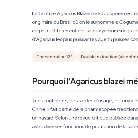
La teinture Agaricus Blazei de Foodsporen est un 
originaire du Brésil où on le surnomme « Cogume
corps fructifères entiers, sans mycélium sur grain
d'Agaricus les plus puissantes que tu puisses c
Concentration 12:1
Double extraction (alcool +
Pourquoi l'Agaricus blazei mé
Trois continents, des siècles d'usage, et toujou
Chine, il fait partie de la pharmacopée traditio
un hasard. Selon une revue critique publiée dan
avec diverses fonctions de promotion de la sant