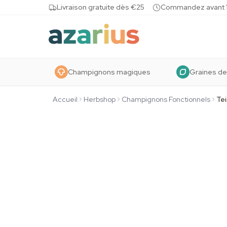
Skip to content
Livraison gratuite dès €25
Commandez avant 10
Champignons magiques
Graines de
Accueil
Herbshop
Champignons Fonctionnels
Te