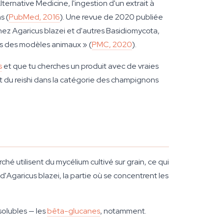
ternative Medicine
, l'ingestion d'un extrait à
s (
PubMed, 2016
). Une revue de 2020 publiée
ez Agaricus blazei et d'autres Basidiomycota,
ns des modèles animaux » (
PMC, 2020
).
s
et que tu cherches un produit avec de vraies
 et du reishi dans la catégorie des champignons
hé utilisent du mycélium cultivé sur grain, ce qui
d'Agaricus blazei, la partie où se concentrent les
solubles — les
bêta-glucanes
, notamment.