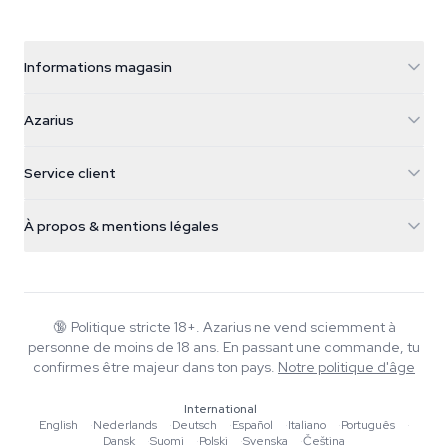
Informations magasin
Azarius
Azarius
Galvaniweg 11
5482 TN Schijndel
Graines de cannabis
Service client
Nederland
Champignons magiques
Infos livraison
support@azarius.com
Smokeshop
À propos & mentions légales
+31(0)204897914
Politique de retour
Smartshop
À propos d'Azarius
Garantie qualité
Herbshop
Wiki
Nous contacter
Growshop
Blog
🔞
Politique stricte 18+. Azarius ne vend sciemment à
FAQ
personne de moins de 18 ans. En passant une commande, tu
Musique
Politique de confidentialité
confirmes être majeur dans ton pays.
Notre politique d'âge
Rédacteurs
International
Normes éditoriales
English
·
Nederlands
·
Deutsch
·
Español
·
Italiano
·
Português
·
Dansk
·
Suomi
·
Polski
·
Svenska
·
Čeština