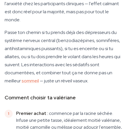
l'anxiété chez les participants cliniques — l'effet calmant
est donc réel pour la majorité, mais pas pour tout le
monde.
Passe ton chemin si tu prends déjà des dépresseurs du
système nerveux central (benzodiazépines, somnifères,
antihistaminiques puissants), si tu es enceinte ou si tu
allaites, ou si tu dois prendre le volant dans les heures qui
suivent. Les interactions avec les sédatifs sont
documentées, et combiner tout ça ne donne pas un
meilleur
sommeil
— juste un réveil vaseux.
Comment choisir ta valériane
Premier achat :
commence par la racine séchée.
Infuse une petite tasse, idéalement moitié valériane,
moitié camomille ou mélisse pour adoucir l'ensemble,