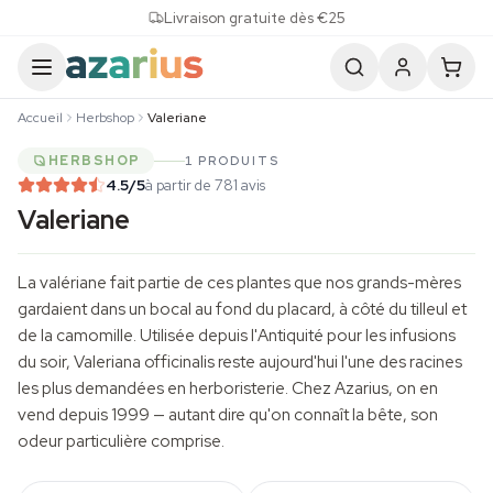
Skip to content
Livraison gratuite dès €25
Accueil
Herbshop
Valeriane
HERBSHOP
1 PRODUITS
4.5
/5
à partir de 781 avis
Valeriane
La valériane fait partie de ces plantes que nos grands-mères
gardaient dans un bocal au fond du placard, à côté du tilleul et
de la camomille. Utilisée depuis l'Antiquité pour les infusions
du soir,
Valeriana officinalis
reste aujourd'hui l'une des racines
les plus demandées en herboristerie. Chez Azarius, on en
vend depuis 1999 — autant dire qu'on connaît la bête, son
odeur particulière comprise.