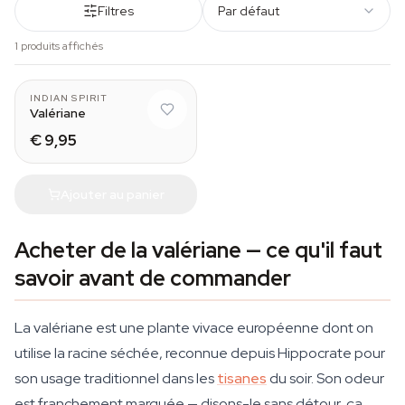
Filtres
Par défaut
1 produits affichés
INDIAN SPIRIT
Valériane
€ 9,95
Ajouter au panier
Acheter de la valériane — ce qu'il faut
savoir avant de commander
La valériane est une plante vivace européenne dont on
utilise la racine séchée, reconnue depuis Hippocrate pour
son usage traditionnel dans les
tisanes
du soir. Son odeur
est franchement marquée — disons-le sans détour, ça