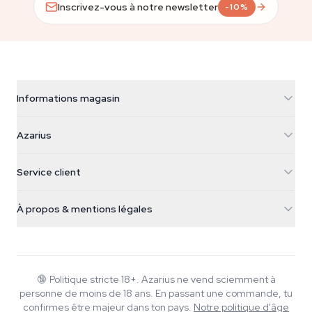
Inscrivez-vous à notre newsletter
-10%
Informations magasin
Azarius
Azarius
Galvaniweg 11
5482 TN Schijndel
Graines de cannabis
Service client
Nederland
Champignons magiques
Infos livraison
support@azarius.com
Smokeshop
À propos & mentions légales
+31(0)204897914
Politique de retour
Smartshop
À propos d'Azarius
Garantie qualité
Herbshop
Wiki
Nous contacter
Growshop
Blog
🔞
Politique stricte 18+. Azarius ne vend sciemment à
FAQ
personne de moins de 18 ans. En passant une commande, tu
Musique
Politique de confidentialité
confirmes être majeur dans ton pays.
Notre politique d'âge