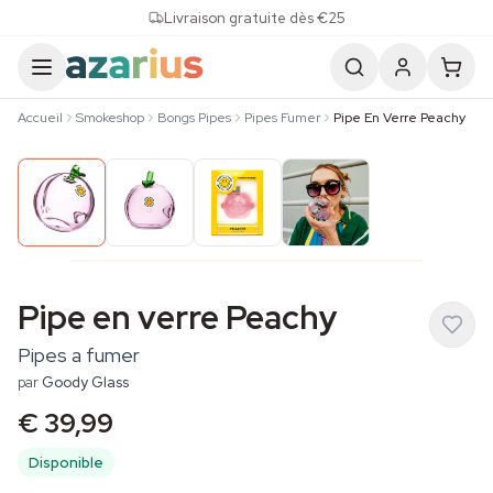
Skip to content
Livraison gratuite dès €25
Accueil
Smokeshop
Bongs Pipes
Pipes Fumer
Pipe En Verre Peachy
Pipe en verre Peachy
Pipes a fumer
par
Goody Glass
€ 39,99
Disponible