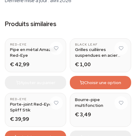
Dernière mise à jour : avril 2026
Produits similaires
Blue
RED-EYE
BLACK LEAF
Pipe en métal Amazed
Grilles cuillères
Red-Eye
suspendues en acier
Black Leaf
€ 42,99
€ 1,00
Ajouter au panier
Choisir une option
Bourre-pipe
RED-EYE
Porte-joint Red-Eye
multifonction
Spliff Stik
€ 3,49
€ 39,99