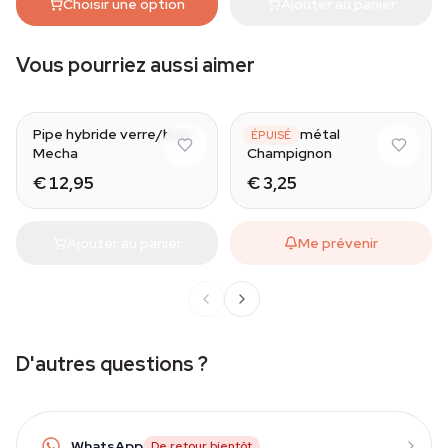
Choisir une option
Ajouter au panier
Vous pourriez aussi aimer
Red
Pipe hybride verre/bois
Pipe en métal
ÉPUISÉ
Mecha
Champignon
€ 12,95
€ 3,25
Ajouter au panier
Me prévenir
D'autres questions ?
WhatsApp
De retour bientôt