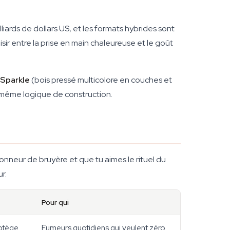
liards de dollars US, et les formats hybrides sont
ir entre la prise en main chaleureuse et le goût
Sparkle
(bois pressé multicolore en couches et
e même logique de construction.
ionneur de bruyère et que tu aimes le rituel du
r.
Pour qui
rotège
Fumeurs quotidiens qui veulent zéro