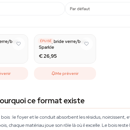
Par défaut
erre/bois
Pipe hybride verre/bois
ÉPUISÉ
Sparkle
€ 26,95
évenir
Me prévenir
pourquoi ce format existe
ois : le foyer et le conduit absorbent les résidus, noircissent, e
, chaque matériau joue son rôle là où il excelle. Le bois reste l