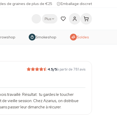
des de graines de plus de €25
Emballage discret
Plus
rowshop
Smokeshop
Soldes
4.5
/5
à partir de 781 avis
s travaillé. Résultat : tu gardes le toucher
 de vieille session. Chez Azarius, on distribue
ans passer leur dimanche à récurer.