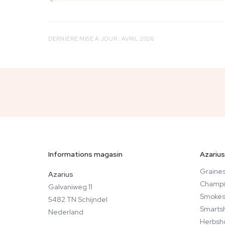
DERNIÈRE MISE À JOUR : AVRIL 2026
Informations magasin
Azarius
Graines
Azarius
Champi
Galvaniweg 11
Smokes
5482 TN Schijndel
Smarts
Nederland
Herbsh