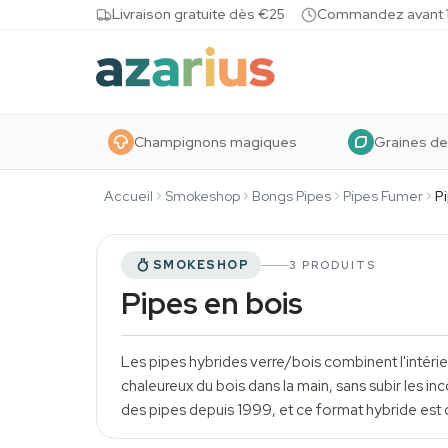
Skip to content
Livraison gratuite dès €25
Commandez avant 10
Champignons magiques
Graines de
Accueil
Smokeshop
Bongs Pipes
Pipes Fumer
P
SMOKESHOP
3 PRODUITS
Pipes en bois
Les pipes hybrides verre/bois combinent l'intérieu
chaleureux du bois dans la main, sans subir les inc
des pipes depuis 1999, et ce format hybride est 