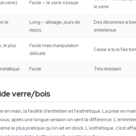
it verre)
Facile — le verre s'essuie
le verre
ec le
Long — alésage, jours de
Des décennies si bie
repos
entretenue
, le plus
Facile mais manipulation
Casse si tu la fais t
délicate
métallique
Facile
Très résistant
ide verre/bois
e en main, la facilité d'entretien et l'esthétique. La prise en 
-nous, après une longue session on sent la différence. L'entretien,
ème le plus pratique qu'on ait en stock. L'esthétique, c'est affa