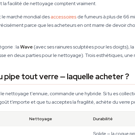
et la facilité de nettoyage comptent vraiment.
t le marché mondial des
accessoires
de fumeurs à plus de 66 mil
précisément parce que les acheteurs en ont marre de devoir chois
gorie : la
Wave
(avec ses rainures sculptées pour les doigts), la
sse en deux parties pour le nettoyage). Trois esthétiques, un
u pipe tout verre — laquelle acheter ?
e le nettoyage t'ennuie, commande une hybride. Si tu es collect
goût t'importe et que tu acceptes la fragilité, achète du verre pu
Nettoyage
Durabilité
Solide — la coque p