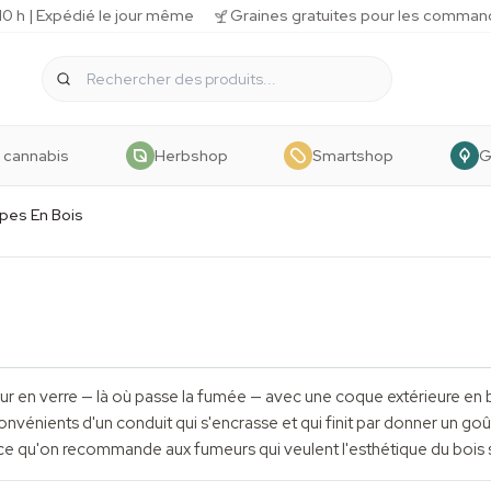
 h | Expédié le jour même
Graines gratuites pour les comman
 cannabis
Herbshop
Smartshop
G
ipes En Bois
r en verre — là où passe la fumée — avec une coque extérieure en boi
onvénients d'un conduit qui s'encrasse et qui finit par donner un goût
ce qu'on recommande aux fumeurs qui veulent l'esthétique du bois s