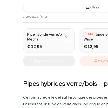
Filtres
3 produits affichés
Pipe hybride verre/bois
Pipe hybride v
ÉPUISÉ
Mecha
Wave
€ 12,95
€ 12,95
Ajouter au panier
Me pr
Pipes hybrides verre/bois — 
Ce format règle le défaut historique des pipes en b
En insérant un tube de verre dans une coque en bois