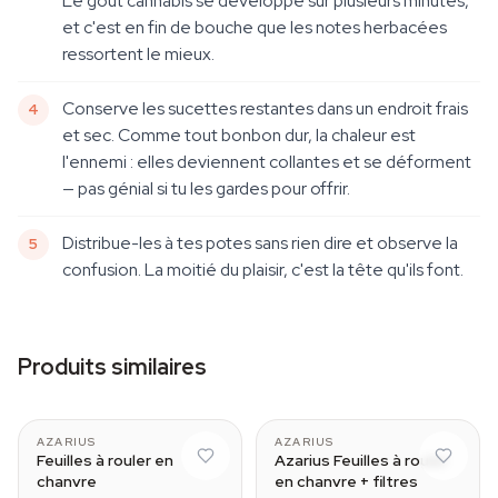
Le goût cannabis se développe sur plusieurs minutes,
et c'est en fin de bouche que les notes herbacées
ressortent le mieux.
Conserve les sucettes restantes dans un endroit frais
et sec. Comme tout bonbon dur, la chaleur est
l'ennemi : elles deviennent collantes et se déforment
— pas génial si tu les gardes pour offrir.
Distribue-les à tes potes sans rien dire et observe la
confusion. La moitié du plaisir, c'est la tête qu'ils font.
Produits similaires
AZARIUS
AZARIUS
Feuilles à rouler en
Azarius Feuilles à rouler
chanvre
en chanvre + filtres