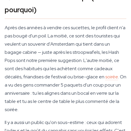
pourquoi)
Après des années à vendre ces sucettes, le profil client n'a
pas bougé d'un poil. La moitié, ce sont des touristes qui
veulent un souvenir d'Amsterdam qui tient dans un
bagage cabine — juste après les stroopwafels, les Hash
Pops sont notre première suggestion. L'autre moitié, ce
sont des habitués qui les achètent comme cadeaux
décalés, friandises de festival ou brise-glace en
soirée
. On
a vu des gens commander 5 paquets d'un coup pour un
anniversaire : tu les alignes dans un bocal en verre sur la
table et tu as le centre de table le plus commenté de la
soirée.
Il y a aussi un public qu'on sous-estime : ceux qui adorent
l'odeur et le goût du cannabis sans vouloir les effets. C'est