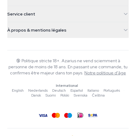
Galvaniweg 11
5482 TN Schijndel
Graines de cannabis
Service client
Nederland
Champignons magiques
Infos livraison
support@azarius.com
Smokeshop
À propos & mentions légales
+31(0)204897914
Politique de retour
Smartshop
À propos d'Azarius
Garantie qualité
Herbshop
Wiki
Nous contacter
Growshop
Blog
🔞
Politique stricte 18+. Azarius ne vend sciemment à
FAQ
personne de moins de 18 ans. En passant une commande, tu
Rédacteurs
Politique de confidentialité
confirmes être majeur dans ton pays.
Notre politique d'âge
Normes éditoriales
International
Outils & Calculateurs
English
·
Nederlands
·
Deutsch
·
Español
·
Italiano
·
Português
·
Dansk
·
Suomi
·
Polski
·
Svenska
·
Čeština
Promotions
Plan du site