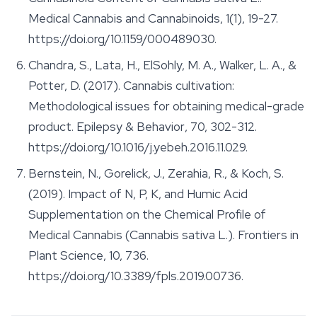
Medical Cannabis and Cannabinoids
, 1(1), 19-27.
https://doi.org/10.1159/000489030.
Chandra, S., Lata, H., ElSohly, M. A., Walker, L. A., &
Potter, D. (2017). Cannabis cultivation:
Methodological issues for obtaining medical-grade
product.
Epilepsy & Behavior
, 70, 302-312.
https://doi.org/10.1016/j.yebeh.2016.11.029.
Bernstein, N., Gorelick, J., Zerahia, R., & Koch, S.
(2019). Impact of N, P, K, and Humic Acid
Supplementation on the Chemical Profile of
Medical Cannabis (Cannabis sativa L.).
Frontiers in
Plant Science
, 10, 736.
https://doi.org/10.3389/fpls.2019.00736.