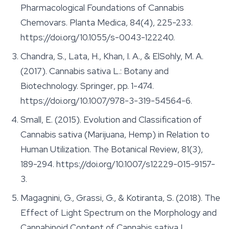
Pharmacological Foundations of Cannabis
Chemovars.
Planta Medica
, 84(4), 225-233.
https://doi.org/10.1055/s-0043-122240.
Chandra, S., Lata, H., Khan, I. A., & ElSohly, M. A.
(2017). Cannabis sativa L.: Botany and
Biotechnology.
Springer
, pp. 1-474.
https://doi.org/10.1007/978-3-319-54564-6.
Small, E. (2015). Evolution and Classification of
Cannabis sativa (Marijuana, Hemp) in Relation to
Human Utilization.
The Botanical Review
, 81(3),
189-294. https://doi.org/10.1007/s12229-015-9157-
3.
Magagnini, G., Grassi, G., & Kotiranta, S. (2018). The
Effect of Light Spectrum on the Morphology and
Cannabinoid Content of Cannabis sativa L..