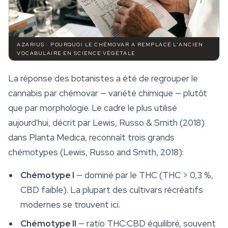
AZARIUS · POURQUOI LE CHÉMOVAR A REMPLACÉ L'ANCIEN
VOCABULAIRE EN SCIENCE VÉGÉTALE
La réponse des botanistes a été de regrouper le
cannabis par chémovar — variété chimique — plutôt
que par morphologie. Le cadre le plus utilisé
aujourd'hui, décrit par Lewis, Russo & Smith (2018)
dans
Planta Medica
, reconnaît trois grands
chémotypes (Lewis, Russo and Smith, 2018):
Chémotype I
— dominé par le THC (THC > 0,3 %,
CBD faible). La plupart des cultivars récréatifs
modernes se trouvent ici.
Chémotype II
— ratio THC:CBD équilibré, souvent