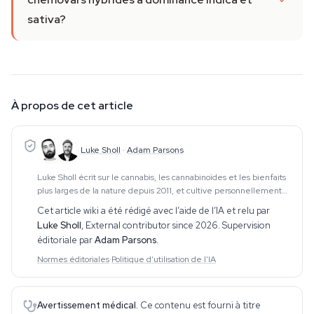
sativa?
À propos de cet article
Luke Sholl
·
Adam Parsons
Luke Sholl écrit sur le cannabis, les cannabinoïdes et les bienfaits
plus larges de la nature depuis 2011, et cultive personnellement
du cannabis dans des tentes de culture domestiques depuis plus
Cet article wiki a été rédigé avec l’aide de l’IA et relu par
d'une décennie. Cette e
Luke Sholl
,
External contributor since 2026
. Supervision
éditoriale par
Adam Parsons
.
Normes éditoriales
·
Politique d'utilisation de l'IA
Avertissement médical.
Ce contenu est fourni à titre