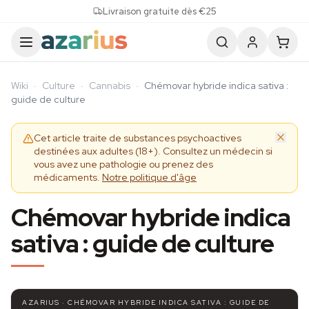
Skip to content
Livraison gratuite dès €25
Wiki
·
Culture
·
Cannabis
·
Chémovar hybride indica sativa :
guide de culture
Cet article traite de substances psychoactives
destinées aux adultes (18+). Consultez un médecin si
vous avez une pathologie ou prenez des
médicaments.
Notre politique d'âge
Chémovar hybride indica
sativa : guide de culture
AZARIUS · CHÉMOVAR HYBRIDE INDICA SATIVA : GUIDE DE