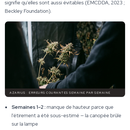
signifie qu'elles sont aussi évitables (EMCDDA, 2023 ;
Beckley Foundation).
AZARIUS · ERREURS COURANTES SEMAINE PAR SEMAINE
Semaines 1–2 :
manque de hauteur parce que
l'étirement a été sous-estimé — la canopée brûle
sur la lampe