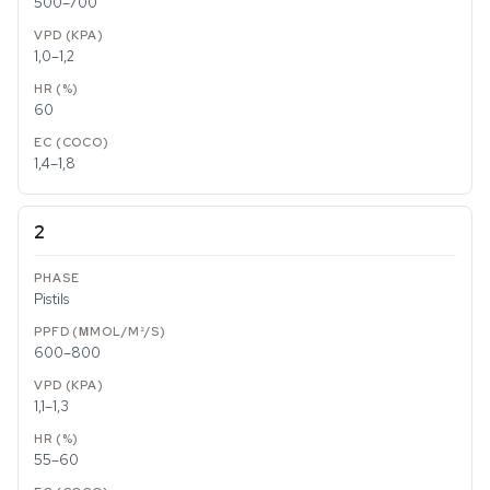
500–700
1,0–1,2
60
1,4–1,8
2
Pistils
600–800
1,1–1,3
55–60