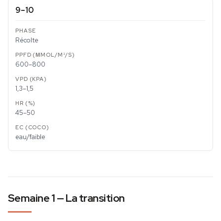
9–10
Récolte
600–800
1,3–1,5
45–50
eau/faible
Semaine 1 — La transition