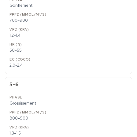
Gonflement
700–900
1,2–1,4
50–55
2,0–2,4
5–6
Grossissement
800–900
1,3–1,5