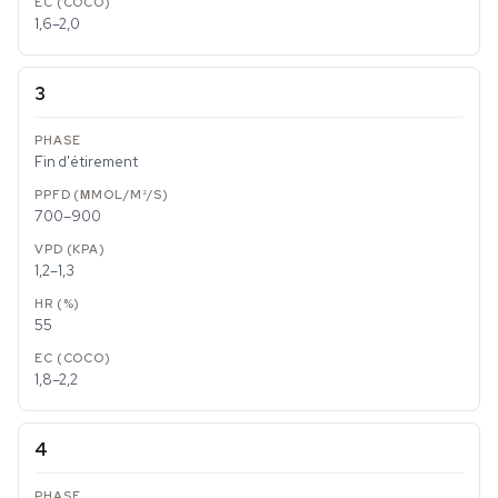
1,6–2,0
3
Fin d'étirement
700–900
1,2–1,3
55
1,8–2,2
4