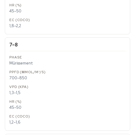
45–50
1,8–2,2
7–8
Mûrissement
700–850
1,3–1,5
45–50
1,2–1,6