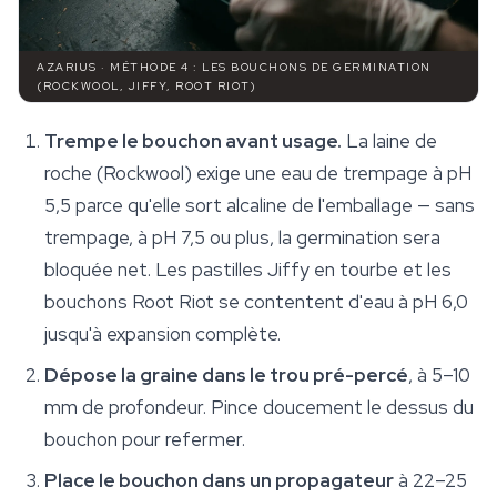
AZARIUS · MÉTHODE 4 : LES BOUCHONS DE GERMINATION
(ROCKWOOL, JIFFY, ROOT RIOT)
Trempe le bouchon avant usage.
La laine de
roche (Rockwool) exige une eau de trempage à pH
5,5 parce qu'elle sort alcaline de l'emballage — sans
trempage, à pH 7,5 ou plus, la germination sera
bloquée net. Les pastilles Jiffy en tourbe et les
bouchons Root Riot se contentent d'eau à pH 6,0
jusqu'à expansion complète.
Dépose la graine dans le trou pré-percé
, à 5–10
mm de profondeur. Pince doucement le dessus du
bouchon pour refermer.
Place le bouchon dans un propagateur
à 22–25