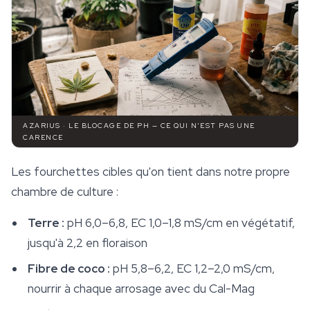
AZARIUS · LE BLOCAGE DE PH — CE QUI N'EST PAS UNE
CARENCE
Les fourchettes cibles qu'on tient dans notre propre
chambre de
culture
:
Terre :
pH 6,0–6,8, EC 1,0–1,8 mS/cm en végétatif,
jusqu'à 2,2 en floraison
Fibre de coco :
pH 5,8–6,2, EC 1,2–2,0 mS/cm,
nourrir à chaque arrosage avec du Cal-Mag