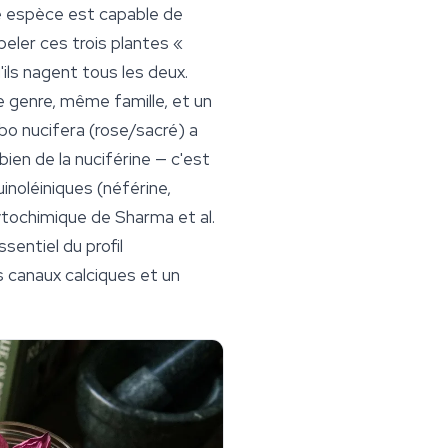
ue espèce est capable de
peler ces trois plantes «
'ils nagent tous les deux.
 genre, même famille, et un
o nucifera
(rose/sacré) a
bien de la nuciférine — c'est
uinoléiniques (néférine,
hytochimique de Sharma et al.
sentiel du profil
 canaux calciques et un