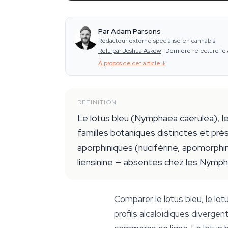
Par Adam Parsons
Rédacteur externe spécialisé en cannabis
Relu par Joshua Askew
·
Dernière relecture le 
À propos de cet article
↓
DEFINITION
Le lotus bleu (Nymphaea caerulea), l
familles botaniques distinctes et pré
aporphiniques (nuciférine, apomorphin
liensinine — absentes chez les Nympha
Comparer le lotus bleu, le lot
profils alcaloïdiques divergen