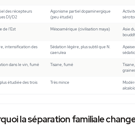
iel des récepteurs
Agonisme partiel dopaminergique
Activi
ues D1/D2
(peu étudié)
séroto
e de l'Est
Mésoamérique (civilisation maya)
Asie du
boudd
e, intensification des
Sédation légère, plus subtil que
N.
Apaise
caerulea
sédati
tion dans le vin, fumé
Tisane, fumé
Tisane,
graine
plus étudiée des trois
Très mince
Modéré
alcaloï
quoi la séparation familiale chang