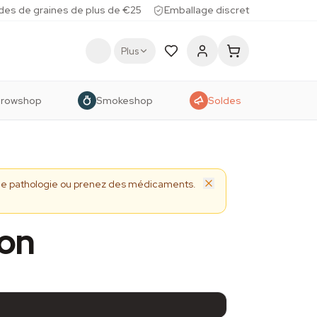
des de graines de plus de €25
Emballage discret
Plus
rowshop
Smokeshop
Soldes
 une pathologie ou prenez des médicaments.
son