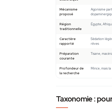
Mécanisme
Agonisme part
proposé
dopaminergiq
Région
Égypte, Afriqu
traditionnelle
Caractère
Sédation légèr
rapporté
rêves
Préparation
Tisane, macéra
courante
Profondeur de
Mince, mais la 
la recherche
Taxonomie : pour