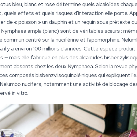
e lotus bleu, blanc et rose détermine quels alcaloïdes chaq
, quels effets et quels risques d'interaction elle porte. Ap
fier de « poisson » un dauphin et un requin sous prétexte qu
t
Nymphaea ampla
(blanc) sont de véritables sœurs : même
que commun centré sur la nuciférine et l'apomorphine.
Nelumb
a
il y a environ 100 millions d'années. Cette espèce produit 
ois — mais elle fabrique en plus des alcaloïdes bisbenzylisoq
talement absents chez les deux
Nymphaea
. Selon la revue p
es composés bisbenzylisoquinoléiniques qui expliquent l'es
Nelumbo nucifera
, notamment une activité de blocage des
rvé in vitro.