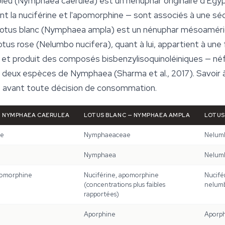
leu (
Nymphaea caerulea
) est un nénuphar originaire d'Égy
t la nuciférine et l'apomorphine — sont associés à une séd
lotus blanc (
Nymphaea ampla
) est un nénuphar mésoamérica
otus rose (
Nelumbo nucifera
), quant à lui, appartient à un
t produit des composés bisbenzylisoquinoléiniques — néfé
s deux espèces de
Nymphaea
(Sharma et al., 2017). Savoir 
le avant toute décision de consommation.
—
NYMPHAEA CAERULEA
LOTUS BLANC —
NYMPHAEA AMPLA
LOTUS
ae
Nymphaeaceae
Nelum
Nymphaea
Nelum
pomorphine
Nuciférine, apomorphine
Nucifér
(concentrations plus faibles
nelum
rapportées)
Aporphine
Aporph