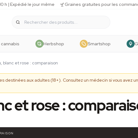
 h | Expédié le jour même
Graines gratuites pour les comman
 cannabis
Herbshop
Smartshop
G
u, blanc et rose : comparaison
ives destinées aux adultes (18+). Consultez un médecin si vous avez
nc et rose : comparai
ARAISON