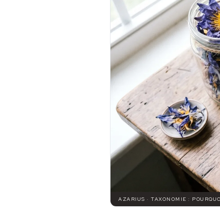
AZARIUS · TAXONOMIE : POURQU