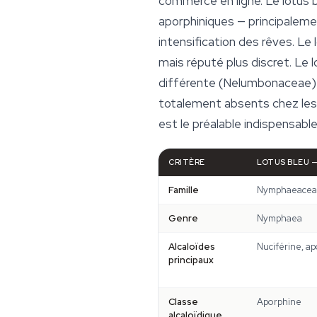
commerce en ligne. Le lotus b
aporphiniques — principalemen
intensification des rêves. Le 
mais réputé plus discret. Le l
différente (Nelumbonaceae) e
totalement absents chez le
est le préalable indispensab
CRITÈRE
LOTUS BLEU 
Famille
Nymphaeace
Genre
Nymphaea
Alcaloïdes
Nuciférine, a
principaux
Classe
Aporphine
alcaloïdique