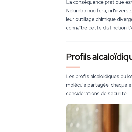
La conséquence pratique est 
Nelumbo nucifera
, ni l'inver
leur outillage chimique diver
connaître cette distinction t
Profils alcaloïdi
Les profils alcaloïdiques du
lo
molécule partagée, chaque es
considérations de sécurité.