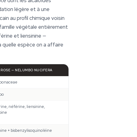
pte dont les alcaloïdes
ation légère et à une
in au profil chimique voisin
e famille végétale entièrement
rine et liensinine —
à quelle espèce on a affaire
 ROSE —
NELUMBO NUCIFERA
bonaceae
bo
ine, néférine, liensinine,
bine
ine + bisbenzylisoquinoléine