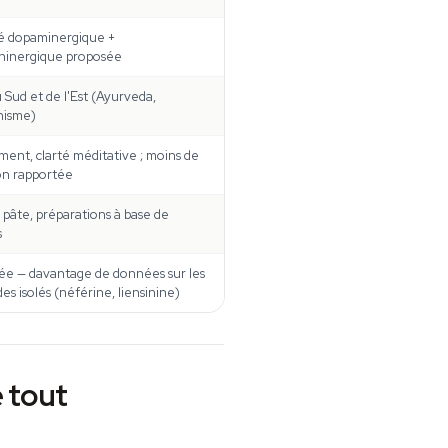
té dopaminergique +
ninergique proposée
 Sud et de l'Est (Ayurveda,
hisme)
ment, clarté méditative ; moins de
on rapportée
 pâte, préparations à base de
s
e — davantage de données sur les
des isolés (néférine, liensinine)
e tout