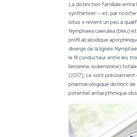
La distinction familiale entr
synthétiser — et, par ricochet
lotus » revient un peu à quali
Nymphaea caerulea
(bleu) e
profil alcaloïdique aporphini
divergé de la lignée
Nymphae
le fil conducteur entre les tr
liensinine, isoliensinine) to
(2017), ce sont précisément c
pharmacologique distinct de
potentiel antiarythmique obse