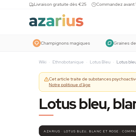
Skip to content
Livraison gratuite dès €25
Commandez avant 10
Champignons magiques
Graines de
Wiki
·
Ethnobotanique
·
Lotus Bleu
·
Lotus ble
Cet article traite de substances psychoact
Notre politique d'âge
Lotus bleu, bla
AZARIUS · LOTUS BLEU, BLANC ET ROSE : COMP