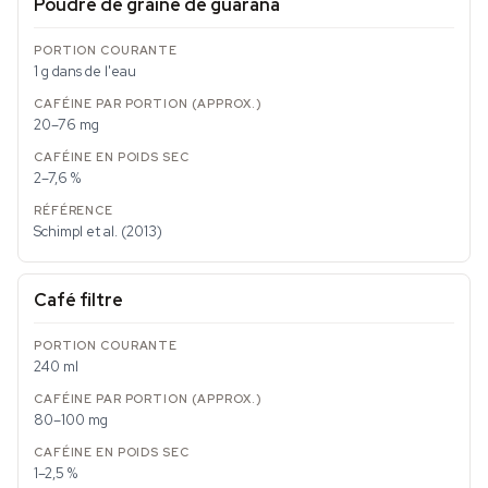
Poudre de graine de guarana
1 g dans de l'eau
20–76 mg
2–7,6 %
Schimpl et al. (2013)
Café filtre
240 ml
80–100 mg
1–2,5 %