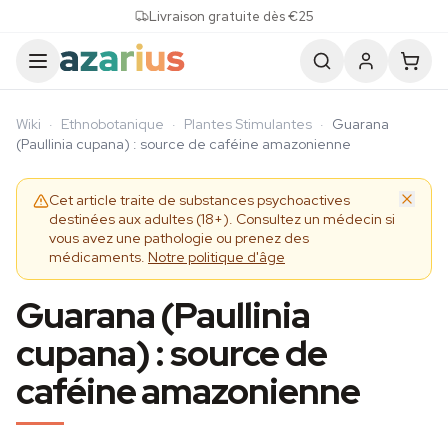
Skip to content
Livraison gratuite dès €25
Wiki
·
Ethnobotanique
·
Plantes Stimulantes
·
Guarana
(Paullinia cupana) : source de caféine amazonienne
Cet article traite de substances psychoactives
destinées aux adultes (18+). Consultez un médecin si
vous avez une pathologie ou prenez des
médicaments.
Notre politique d'âge
Guarana (Paullinia
cupana) : source de
caféine amazonienne