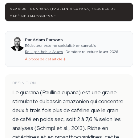
AZARIUS · GUARANA (PAULLINIA CUPANA) : SOURCE DE
CAFÉINE AMAZONIENNE
Par Adam Parsons
Rédacteur externe spécialisé en cannabis
Relu par Joshua Askew
·
Dernière relecture le avr. 2026
À propos de cet article
↓
DEFINITION
Le guarana (Paullinia cupana) est une graine
stimulante du bassin amazonien qui concentre
deux à trois fois plus de caféine que le grain
de café en poids sec, soit 2 à 7,6 % selon les
analyses (Schimpl et al., 2013). Riche en
catéchines et en proanthocyanidines, cette