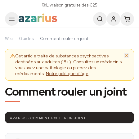
Skip to content
Livraison gratuite dès €25
Wiki
·
Guides
·
Comment rouler un joint
Cet article traite de substances psychoactives
destinées aux adultes (18+). Consultez un médecin si
vous avez une pathologie ou prenez des
médicaments.
Notre politique d'âge
Comment rouler un joint
AZARIUS · COMMENT ROULER UN JOINT