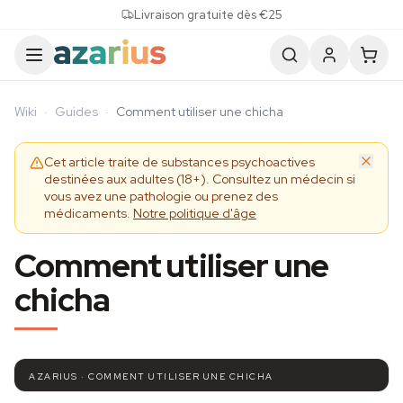
Skip to content
Livraison gratuite dès €25
Wiki
·
Guides
·
Comment utiliser une chicha
Cet article traite de substances psychoactives
destinées aux adultes (18+). Consultez un médecin si
vous avez une pathologie ou prenez des
médicaments.
Notre politique d'âge
Comment utiliser une
chicha
AZARIUS · COMMENT UTILISER UNE CHICHA