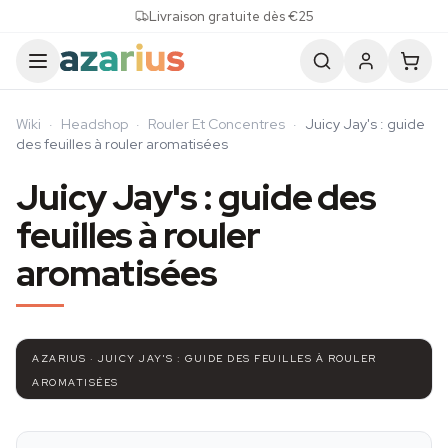
Skip to content
Livraison gratuite dès €25
Wiki
·
Headshop
·
Rouler Et Concentres
·
Juicy Jay's : guide
des feuilles à rouler aromatisées
Juicy Jay's : guide des
feuilles à rouler
aromatisées
AZARIUS · JUICY JAY'S : GUIDE DES FEUILLES À ROULER
AROMATISÉES