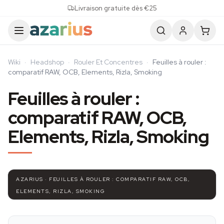
Skip to content
Livraison gratuite dès €25
Wiki
·
Headshop
·
Rouler Et Concentres
·
Feuilles à rouler :
comparatif RAW, OCB, Elements, Rizla, Smoking
Feuilles à rouler :
comparatif RAW, OCB,
Elements, Rizla, Smoking
AZARIUS · FEUILLES À ROULER : COMPARATIF RAW, OCB,
ELEMENTS, RIZLA, SMOKING