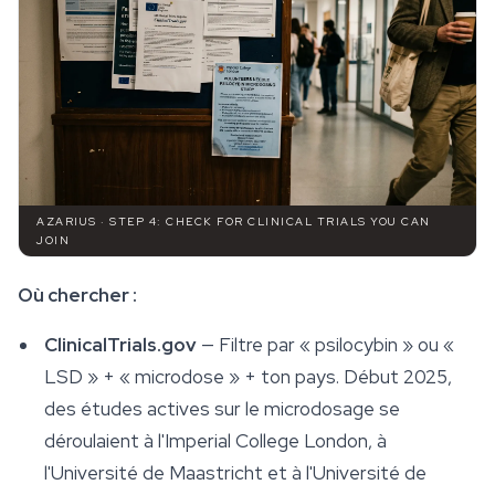
AZARIUS · STEP 4: CHECK FOR CLINICAL TRIALS YOU CAN
JOIN
Où chercher :
ClinicalTrials.gov
— Filtre par « psilocybin » ou «
LSD » + « microdose » + ton pays. Début 2025,
des études actives sur le microdosage se
déroulaient à l'Imperial College London, à
l'Université de Maastricht et à l'Université de