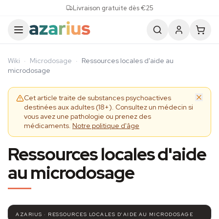
Skip to content
Livraison gratuite dès €25
Wiki
·
Microdosage
·
Ressources locales d'aide au
microdosage
Cet article traite de substances psychoactives
destinées aux adultes (18+). Consultez un médecin si
vous avez une pathologie ou prenez des
médicaments.
Notre politique d'âge
Ressources locales d'aide
au microdosage
AZARIUS · RESSOURCES LOCALES D'AIDE AU MICRODOSAGE