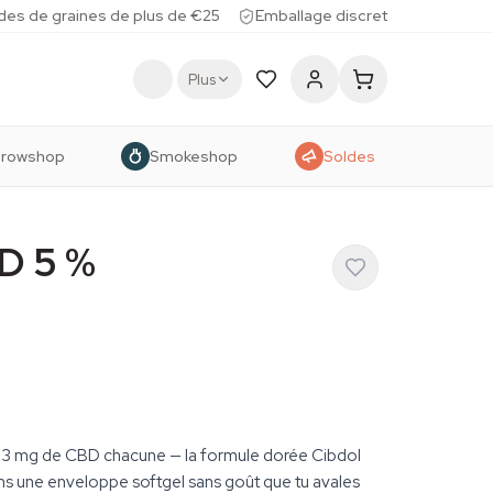
des de graines de plus de €25
Emballage discret
Plus
rowshop
Smokeshop
Soldes
D 5 %
33 mg de CBD chacune — la formule dorée Cibdol
ns une enveloppe softgel sans goût que tu avales