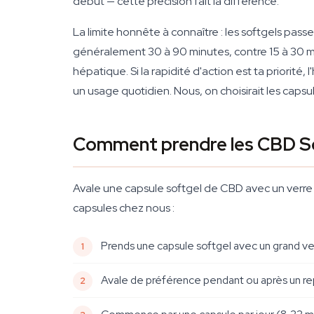
début — cette précision fait la différence.
La limite honnête à connaître : les softgels pass
généralement 30 à 90 minutes, contre 15 à 30 m
hépatique. Si la rapidité d'action est ta priorité, 
un usage quotidien. Nous, on choisirait les capsul
Comment prendre les CBD So
Avale une capsule softgel de CBD avec un verre
capsules chez nous :
Prends une capsule softgel avec un grand ver
Avale de préférence pendant ou après un repas