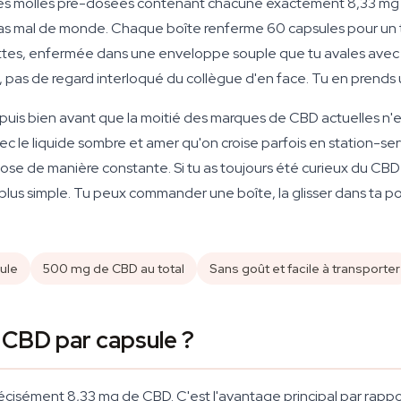
les molles pré-dosées contenant chacune exactement 8,33 mg d
pas mal de monde. Chaque boîte renferme 60 capsules pour un
tes, enfermée dans une enveloppe souple que tu avales avec un
 pas de regard interloqué du collègue d'en face. Tu en prends 
puis bien avant que la moitié des marques de CBD actuelles n'e
ec le liquide sombre et amer qu'on croise parfois en station-se
dose de manière constante. Si tu as toujours été curieux du CB
 la plus simple. Tu peux commander une boîte, la glisser dans ta
ule
500 mg de CBD au total
Sans goût et facile à transporter
 CBD par capsule ?
cisément 8,33 mg de CBD. C'est l'avantage principal par rappo