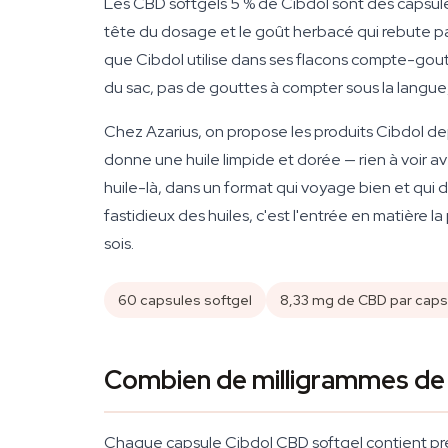
Les CBD softgels 5 % de Cibdol sont des capsu
tête du dosage et le goût herbacé qui rebute 
que Cibdol utilise dans ses flacons compte-gout
du sac, pas de gouttes à compter sous la langue,
Chez Azarius, on propose les produits Cibdol de
donne une huile limpide et dorée — rien à voir av
huile-là, dans un format qui voyage bien et qui 
fastidieux des huiles, c'est l'entrée en matière
sois.
60 capsules softgel
8,33 mg de CBD par caps
Combien de milligrammes de
Chaque capsule Cibdol CBD softgel contient pré