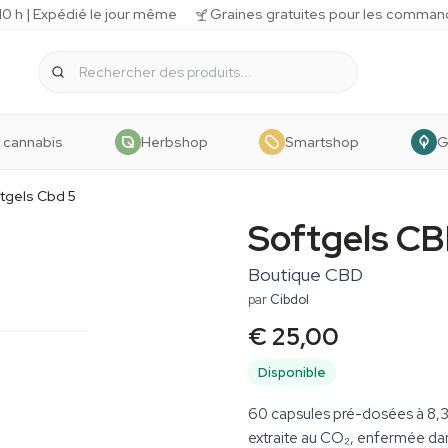
 h | Expédié le jour même
Graines gratuites pour les comman
 cannabis
Herbshop
Smartshop
G
tgels Cbd 5
Softgels CB
Boutique CBD
par
Cibdol
€ 25,00
Disponible
60 capsules pré-dosées à 8,
extraite au CO₂, enfermée da