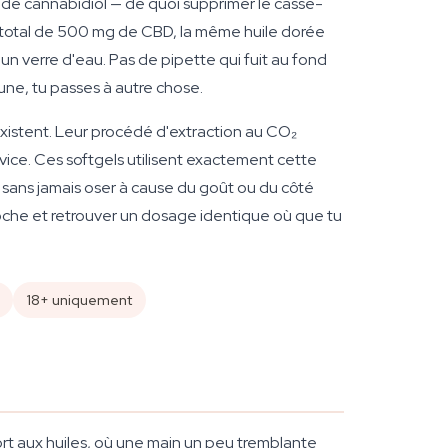
e cannabidiol — de quoi supprimer le casse-
 total de 500 mg de CBD, la même huile dorée
 verre d'eau. Pas de pipette qui fuit au fond
une, tu passes à autre chose.
xistent. Leur procédé d'extraction au CO₂
rvice. Ces softgels utilisent exactement cette
D sans jamais oser à cause du goût ou du côté
 poche et retrouver un dosage identique où que tu
18+ uniquement
rt aux huiles, où une main un peu tremblante