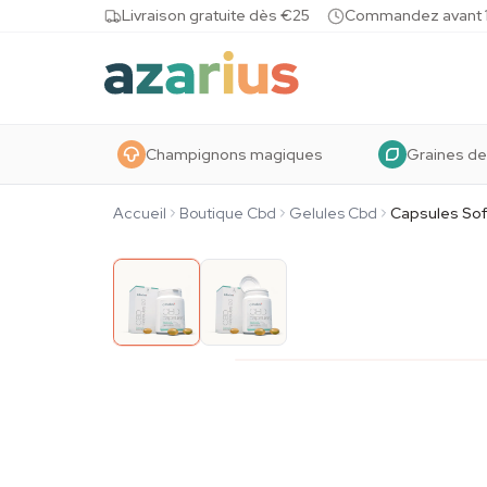
Skip to content
Livraison gratuite dès €25
Commandez avant 10
Champignons magiques
Graines de
Accueil
Boutique Cbd
Gelules Cbd
Capsules Sof