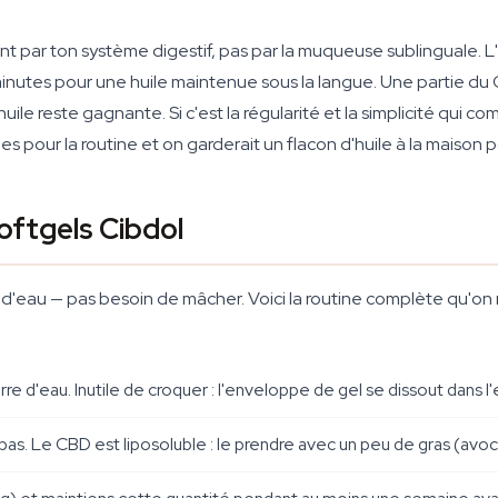
ent par ton système digestif, pas par la muqueuse sublinguale. L
inutes pour une huile maintenue sous la langue. Une partie du 
l'huile reste gagnante. Si c'est la régularité et la simplicité qui 
es pour la routine et on garderait un flacon d'huile à la maison p
ftgels Cibdol
 d'eau — pas besoin de mâcher. Voici la routine complète qu'o
re d'eau. Inutile de croquer : l'enveloppe de gel se dissout dans l
. Le CBD est liposoluble : le prendre avec un peu de gras (avocat,