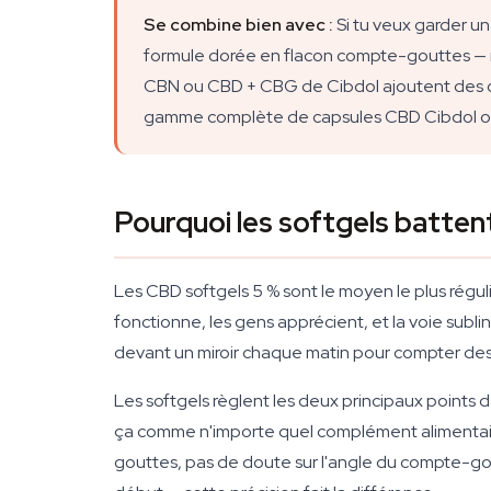
Se combine bien avec :
Si tu veux garder un
formule dorée en flacon compte-gouttes — m
CBN ou CBD + CBG de Cibdol ajoutent des c
gamme complète de capsules CBD Cibdol ou n
Pourquoi les softgels battent
Les CBD softgels 5 % sont le moyen le plus régu
fonctionne, les gens apprécient, et la voie subl
devant un miroir chaque matin pour compter des
Les softgels règlent les deux principaux points de
ça comme n'importe quel complément alimentaire.
gouttes, pas de doute sur l'angle du compte-gout