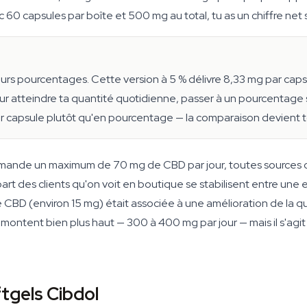
c 60 capsules par boîte et 500 mg au total, tu as un chiffre net 
urs pourcentages. Cette version à 5 % délivre 8,33 mg par caps
our atteindre ta quantité quotidienne, passer à un pourcentage
r capsule plutôt qu'en pourcentage — la comparaison devient tou
commande un maximum de 70 mg de CBD par jour, toutes sources 
rt des clients qu'on voit en boutique se stabilisent entre une et t
BD (environ 15 mg) était associée à une amélioration de la qu
e montent bien plus haut — 300 à 400 mg par jour — mais il s'ag
tgels Cibdol