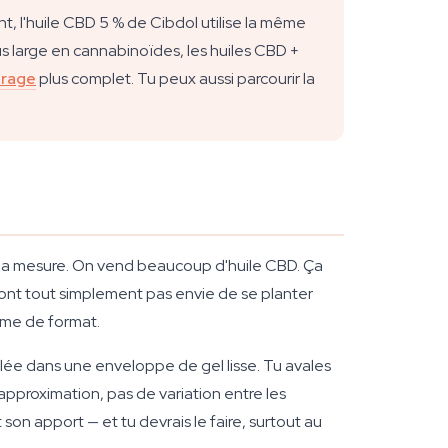
, l'huile CBD 5 % de Cibdol utilise la même
 large en cannabinoïdes, les huiles CBD +
urage
plus complet. Tu peux aussi parcourir la
e la mesure. On vend beaucoup d'huile CBD. Ça
'ont tout simplement pas envie de se planter
ème de format.
cellée dans une enveloppe de gel lisse. Tu avales
pproximation, pas de variation entre les
on apport — et tu devrais le faire, surtout au