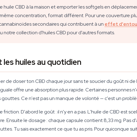
e huile CBD à la maison et emporter les softgels en déplacement
ême concentration, format différent. Pour une couverture plus
annabinoïdes secondaires qui contribuent à un
effet d'ento
otre collection d'huiles CBD pour d'autres formats.
 les huiles au quotidien
lier de doser ton CBD chaque jour sans te soucier du goût ni d
inguale offre une absorption plus rapide. Certaines personnes n
 gouttes. Ce n'est pas un manque de volonté — c'est un probl
 friction. D'abord le goût : il n'y en a pas. L'huile de CBD est s
 Ensuite le dosage : chaque capsule contient 8,33 mg. Pas d'a
tes. Tu sais exactement ce que tu as pris. Pour quiconque suit s