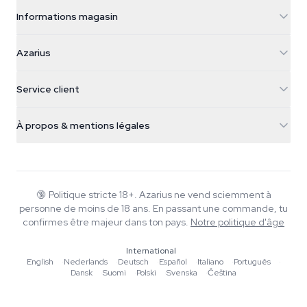
Informations magasin
Azarius
Azarius
Galvaniweg 11
5482 TN Schijndel
Graines de cannabis
Service client
Nederland
Champignons magiques
Infos livraison
support@azarius.com
Smokeshop
À propos & mentions légales
+31(0)204897914
Politique de retour
Smartshop
À propos d'Azarius
Garantie qualité
Herbshop
Wiki
Nous contacter
Growshop
Blog
🔞
Politique stricte 18+. Azarius ne vend sciemment à
FAQ
personne de moins de 18 ans. En passant une commande, tu
Musique
Politique de confidentialité
confirmes être majeur dans ton pays.
Notre politique d'âge
Rédacteurs
International
Normes éditoriales
English
·
Nederlands
·
Deutsch
·
Español
·
Italiano
·
Português
·
Dansk
·
Suomi
·
Polski
·
Svenska
·
Čeština
Outils & Calculateurs
Promotions