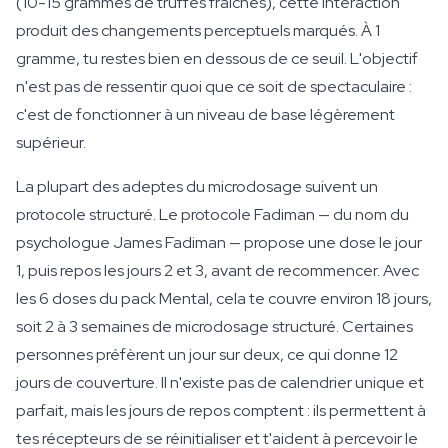
(10-15 grammes de truffes fraîches), cette interaction
produit des changements perceptuels marqués. À 1
gramme, tu restes bien en dessous de ce seuil. L'objectif
n'est pas de ressentir quoi que ce soit de spectaculaire :
c'est de fonctionner à un niveau de base légèrement
supérieur.
La plupart des adeptes du microdosage suivent un
protocole structuré. Le protocole Fadiman — du nom du
psychologue James Fadiman — propose une dose le jour
1, puis repos les jours 2 et 3, avant de recommencer. Avec
les 6 doses du pack Mental, cela te couvre environ 18 jours,
soit 2 à 3 semaines de microdosage structuré. Certaines
personnes préfèrent un jour sur deux, ce qui donne 12
jours de couverture. Il n'existe pas de calendrier unique et
parfait, mais les jours de repos comptent : ils permettent à
tes récepteurs de se réinitialiser et t'aident à percevoir le