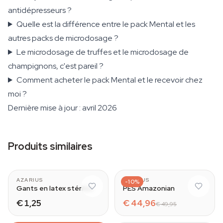
antidépresseurs ?
Quelle est la différence entre le pack Mental et les
autres packs de microdosage ?
Le microdosage de truffes et le microdosage de
champignons, c'est pareil ?
Comment acheter le pack Mental et le recevoir chez
moi ?
Dernière mise à jour : avril 2026
Produits similaires
AZARIUS
AZARIUS
-10%
Gants en latex stériles
PES Amazonian
€ 1,25
€ 44,96
€ 49,95