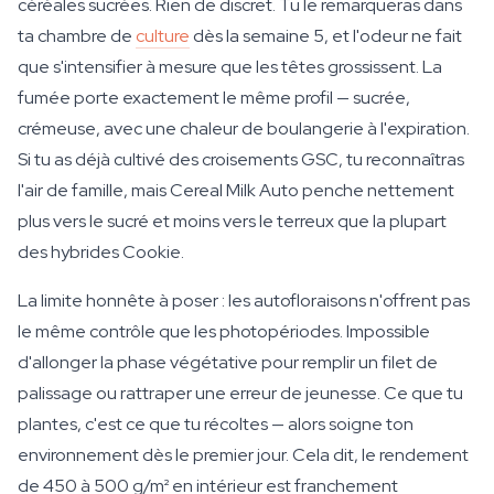
céréales sucrées. Rien de discret. Tu le remarqueras dans
ta chambre de
culture
dès la semaine 5, et l'odeur ne fait
que s'intensifier à mesure que les têtes grossissent. La
fumée porte exactement le même profil — sucrée,
crémeuse, avec une chaleur de boulangerie à l'expiration.
Si tu as déjà cultivé des croisements GSC, tu reconnaîtras
l'air de famille, mais Cereal Milk Auto penche nettement
plus vers le sucré et moins vers le terreux que la plupart
des hybrides Cookie.
La limite honnête à poser : les autofloraisons n'offrent pas
le même contrôle que les photopériodes. Impossible
d'allonger la phase végétative pour remplir un filet de
palissage ou rattraper une erreur de jeunesse. Ce que tu
plantes, c'est ce que tu récoltes — alors soigne ton
environnement dès le premier jour. Cela dit, le rendement
de 450 à 500 g/m² en intérieur est franchement