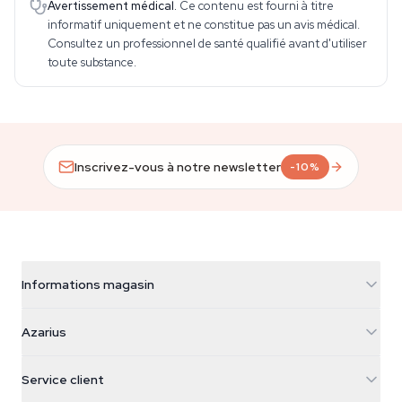
Avertissement médical.
Ce contenu est fourni à titre
informatif uniquement et ne constitue pas un avis médical.
Consultez un professionnel de santé qualifié avant d'utiliser
toute substance.
Inscrivez-vous à notre newsletter
-10%
Informations magasin
Azarius
Azarius
Galvaniweg 11
5482 TN Schijndel
Graines de cannabis
Service client
Nederland
Champignons magiques