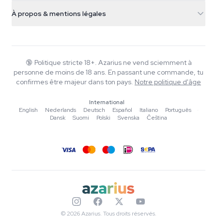
Infos livraison
support@azarius.com
Smokeshop
À propos & mentions légales
+31(0)204897914
Politique de retour
Smartshop
À propos d'Azarius
Garantie qualité
Herbshop
Wiki
Nous contacter
Growshop
Blog
🔞
Politique stricte 18+. Azarius ne vend sciemment à
FAQ
personne de moins de 18 ans. En passant une commande, tu
Musique
Politique de confidentialité
confirmes être majeur dans ton pays.
Notre politique d'âge
Rédacteurs
International
Normes éditoriales
English
·
Nederlands
·
Deutsch
·
Español
·
Italiano
·
Português
·
Dansk
·
Suomi
·
Polski
·
Svenska
·
Čeština
Outils & Calculateurs
Promotions
Plan du site
© 2026 Azarius. Tous droits réservés.