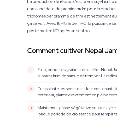
La production de résine, c'est le vrai sujet ici. 
une candidate de premier ordre pour la producti
trichomes par gramme de trim est nettement a
ça se voit. Avec 16–18 % de THC, la puissance s
pas te mettre KO après un seul bol.
Comment cultiver Nepal Jam 
Fais germer tes graines féminisées Nepal J
substrat humide sans le détremper. La radic
Transplante les semis dans leur contenant défi
extérieur, plante directement en pleine terre
Maintiens la phase végétative sous un cycle 
longue période de croissance pour remplir t