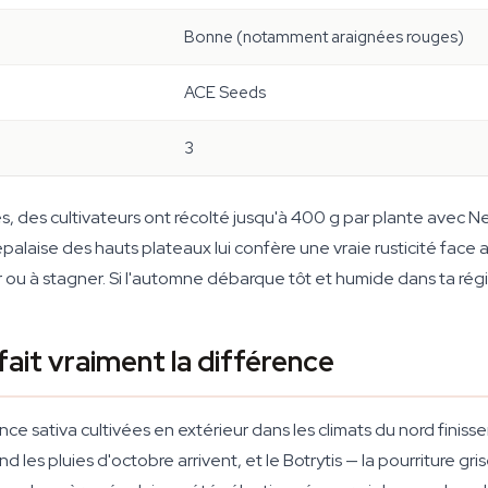
Bonne (notamment araignées rouges)
ACE Seeds
3
s, des cultivateurs ont récolté jusqu'à 400 g par plante avec N
épalaise des hauts plateaux lui confère une vraie rusticité face
er ou à stagner. Si l'automne débarque tôt et humide dans ta régi
fait vraiment la différence
ce sativa cultivées en extérieur dans les climats du nord finisse
d les pluies d'octobre arrivent, et le Botrytis — la pourriture g