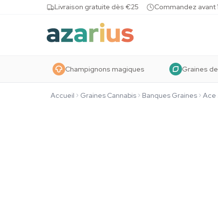
Skip to content
Livraison gratuite dès €25
Commandez avant 10
Champignons magiques
Graines de
Accueil
Graines Cannabis
Banques Graines
Ace