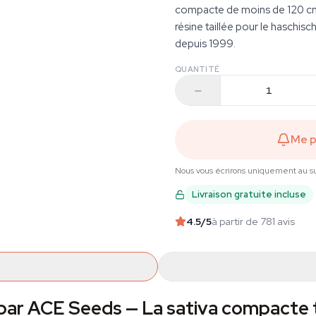
compacte de moins de 120 cm
résine taillée pour le haschi
depuis 1999.
QUANTITÉ
Me p
Nous vous écrirons uniquement au su
Livraison gratuite incluse
4.5
/5
à partir de 781 avis
ar ACE Seeds — La sativa compacte ta