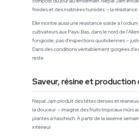
compost du jour au lendemain. Nepal Jam encais
froides et des matinées humides — la résistance 
Elle montre aussi une résistance solide à l'oïdi
cultivateurs aux Pays-Bas, dans le nord de l'Al
fongicide, pas d'inspections quotidiennes — juste 
Dans des conditions véritablement gorgées d'eau 
reste.
Saveur, résine et production
Nepal Jam produit des têtes denses et résineus
la douceur — imagine des fruits tropicaux mûrs 
plantes à haschisch. À partir de la sixième semaine
intérieur.