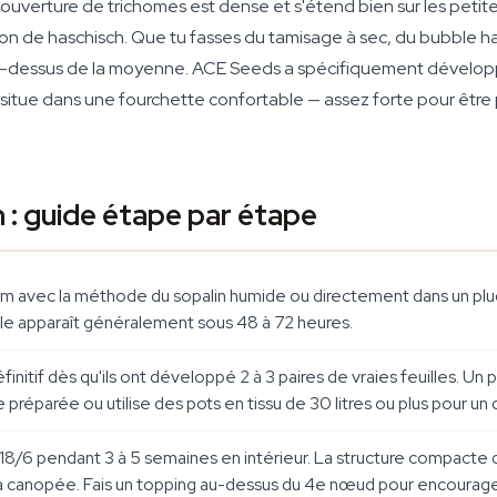
La couverture de trichomes est dense et s'étend bien sur les petit
on de haschisch. Que tu fasses du tamisage à sec, du bubble ha
u-dessus de la moyenne. ACE Seeds a spécifiquement développ
e situe dans une fourchette confortable — assez forte pour êt
: guide étape par étape
am avec la méthode du sopalin humide ou directement dans un plu
ule apparaît généralement sous 48 à 72 heures.
nitif dès qu'ils ont développé 2 à 3 paires de vraies feuilles. Un p
 préparée ou utilise des pots en tissu de 30 litres ou plus pour u
18/6 pendant 3 à 5 semaines en intérieur. La structure compacte d
a canopée. Fais un topping au-dessus du 4e nœud pour encourager l