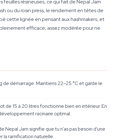
es feuilles résineuses, ce qui fait de Nepal Jam
sh ou du rosin press, le rendement en têtes de
é cette lignée en pensant aux hashmakers, et
re pleinement efficace, assez modérée pour ne
g de démarrage. Maintiens 22–25 °C et garde le
ot de 15 à 20 litres fonctionne bien en intérieur. En
n développement racinaire optimal.
e Nepal Jam signifie que tu n'as pas besoin d'une
a ramification naturelle.