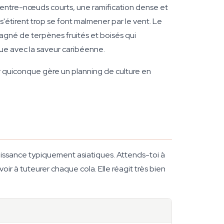
 entre-nœuds courts, une ramification dense et
 s'étirent trop se font malmener par le vent. Le
pagné de terpènes fruités et boisés qui
que avec la saveur caribéenne.
ur quiconque gère un planning de culture en
oissance typiquement asiatiques. Attends-toi à
ir à tuteurer chaque cola. Elle réagit très bien