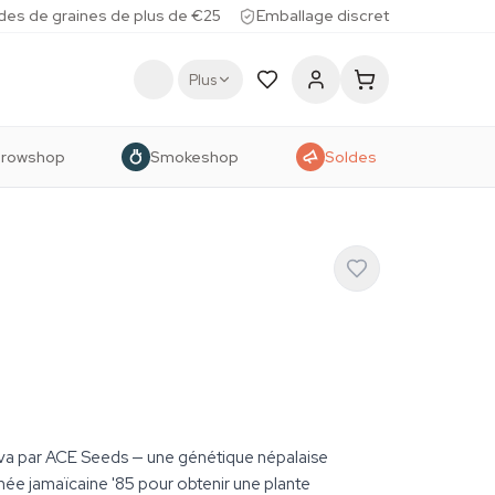
des de graines de plus de €25
Emballage discret
Plus
rowshop
Smokeshop
Soldes
iva par ACE Seeds — une génétique népalaise
gnée jamaïcaine '85 pour obtenir une plante