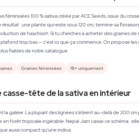
is féminisées 100 % sativa créée par ACE Seeds, issue du croi
e résultat : une plante qui reste sous 120 cm, termine sa florais
duction de haschisch. Si tu cherches à acheter des graines de 
n, plafond trop bas — c'est ici que ça commence. On propose l
 plus fiables de notre catalogue.
maines
Graines féminisées
18+ uniquement
casse-tête de la sativa en intérieur
ent la galère. La plupart des lignées s'étirent au-delà de 200 cm
e en forêt tropicale ingérable. Nepal Jam casse ce schéma : el
que aussi compact qu'une indica.