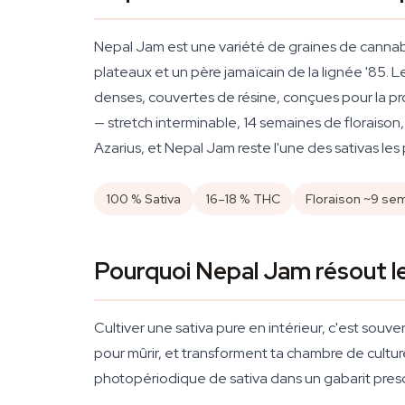
Nepal Jam est une variété de graines de cannab
plateaux et un père jamaïcain de la lignée '85. L
denses, couvertes de résine, conçues pour la pro
— stretch interminable, 14 semaines de floraiso
Azarius, et Nepal Jam reste l'une des sativas les
100 % Sativa
16–18 % THC
Floraison ~9 se
Pourquoi Nepal Jam résout le 
Cultiver une sativa pure en intérieur, c'est souv
pour mûrir, et transforment ta chambre de cultur
photopériodique de sativa dans un gabarit pres