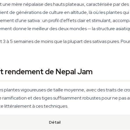
t une mère népalaise des hauts plateaux, caractérisée par des
vient de générations de culture en altitude, là où les plantes qui
ment d'une sativa : un profil d'effets clair et stimulant, accom
isement donne le meilleur des deux mondes — la structure asiati
it 3 à 5 semaines de moins que la plupart des sativas pures. Po
 et rendement de Nepal Jam
 plantes vigoureuses de taille moyenne, avec des traits de cr
ramification et des tiges suffisamment robustes pour ne pas avo
te littéralement à ces techniques.
Détail