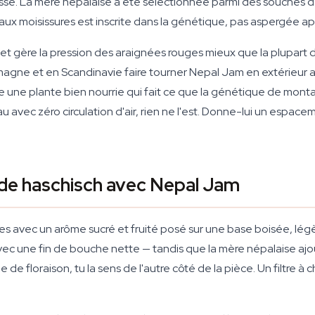
se. La mère népalaise a été sélectionnée parmi des souches 
aux moisissures est inscrite dans la génétique, pas aspergée ap
um et gère la pression des araignées rouges mieux que la plupart
lemagne et en Scandinavie faire tourner Nepal Jam en extérieur 
une plante bien nourrie qui fait ce que la génétique de montagne 
avec zéro circulation d'air, rien ne l'est. Donne-lui un espacem
 de haschisch avec Nepal Jam
es avec un arôme sucré et fruité posé sur une base boisée, lé
avec une fin de bouche nette — tandis que la mère népalaise aj
 de floraison, tu la sens de l'autre côté de la pièce. Un filtre à 