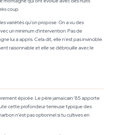
de montagne qui ont évolué avec des nuits
rès coup.
 des variétés qu'on propose. On a vu des
avec un minimum d'intervention. Pas de
lui a appris. Cela dit, elle n'est pas invincible.
ent raisonnable et elle se débrouille avec le
gèrement épicée. Le père jamaïcain '85 apporte
oute cette profondeur terreuse typique des
charbon n'est pas optionnel si tu cultives en